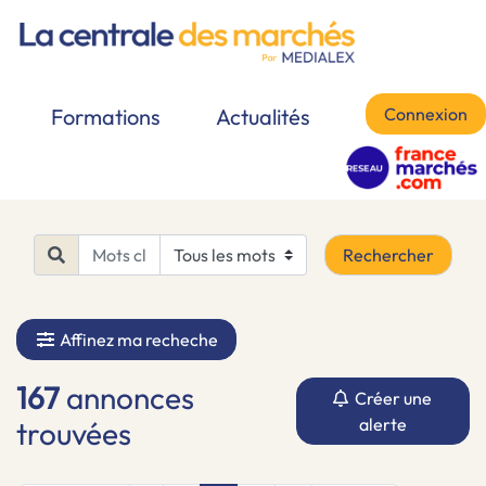
Connexion
Formations
Actualités
Rechercher
Affinez ma recheche
167
annonces
Créer une
alerte
trouvées