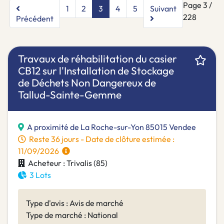
Page 3 /
1
2
3
4
5
Suivant
228
Précédent
Travaux de réhabilitation du casier
CB12 sur l'Installation de Stockage
de Déchets Non Dangereux de
Tallud-Sainte-Gemme
A proximité de La Roche-sur-Yon 85015 Vendee
Reste 36 jours - Date de clôture estimée :
11/09/2026
Acheteur : Trivalis (85)
3 Lots
Type d'avis : Avis de marché
Type de marché : National