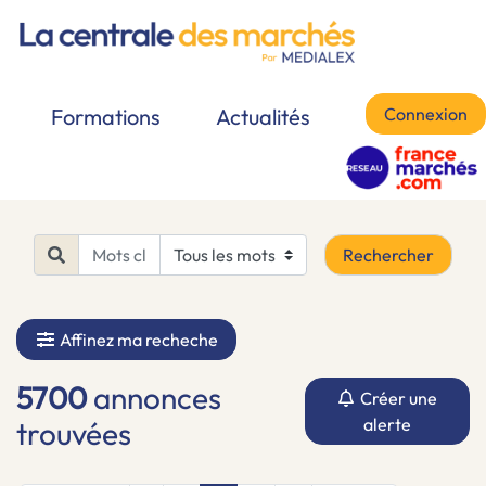
Connexion
Formations
Actualités
Rechercher
Affinez ma recheche
5700
annonces
Créer une
alerte
trouvées