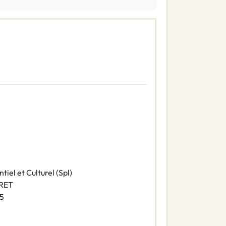
iel et Culturel (Spl)
IRET
5