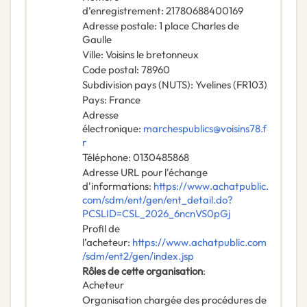
d’enregistrement
:
21780688400169
Adresse postale
:
1 place Charles de
Gaulle
Ville
:
Voisins le bretonneux
Code postal
:
78960
Subdivision pays (NUTS)
:
Yvelines
(
FR103
)
Pays
:
France
Adresse
électronique
:
marchespublics@voisins78.f
r
Téléphone
:
0130485868
Adresse URL pour l'échange
d'informations
:
https://www.achatpublic.
com/sdm/ent/gen/ent_detail.do?
PCSLID=CSL_2026_6ncnVS0pGj
Profil de
l’acheteur
:
https://www.achatpublic.com
/sdm/ent2/gen/index.jsp
Rôles de cette organisation
:
Acheteur
Organisation chargée des procédures de