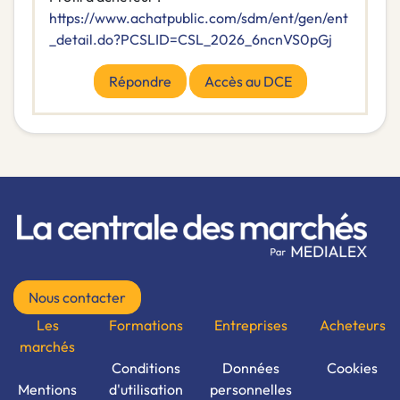
https://www.achatpublic.com/sdm/ent/gen/ent
_detail.do?PCSLID=CSL_2026_6ncnVS0pGj
Répondre
Accès au DCE
Nous contacter
Les
Formations
Entreprises
Acheteurs
marchés
Conditions
Données
Cookies
Mentions
d'utilisation
personnelles