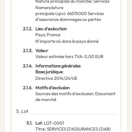
Nature principale du marché
:
Services
Nomenclature
principale
(
cpv
):
66515000
Services
d'assurance dommages ou pertes
2.1.2.
Lieu d’exécution
Pays
:
France
N’importe où dans le pays donné
2.1.3.
Valeur
Valeur estimée hors TVA
:
0,00
EUR
2.1.4.
Informations générales
Base juridique
:
Directive 2014/24/UE
2.1.6.
Motifs d’exclusion
Sources des motifs d'exclusion
:
Document
de marché
5.
Lot
5.1.
Lot
:
LOT-0001
Titre
:
SERVICES D'ASSURANCES (DAB)