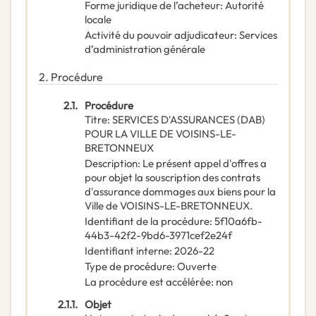
Forme juridique de l’acheteur
:
Autorité
locale
Activité du pouvoir adjudicateur
:
Services
d’administration générale
2.
Procédure
2.1.
Procédure
Titre
:
SERVICES D'ASSURANCES (DAB)
POUR LA VILLE DE VOISINS-LE-
BRETONNEUX
Description
:
Le présent appel d'offres a
pour objet la souscription des contrats
d'assurance dommages aux biens pour la
Ville de VOISINS-LE-BRETONNEUX.
Identifiant de la procédure
:
5f10a6fb-
44b3-42f2-9bd6-3971cef2e24f
Identifiant interne
:
2026-22
Type de procédure
:
Ouverte
La procédure est accélérée
:
non
2.1.1.
Objet