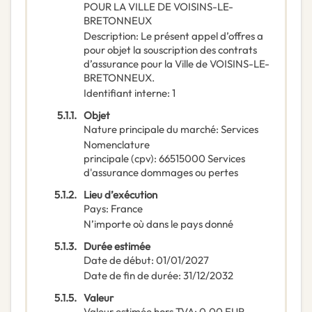
POUR LA VILLE DE VOISINS-LE-
BRETONNEUX
Description
:
Le présent appel d’offres a
pour objet la souscription des contrats
d’assurance pour la Ville de VOISINS-LE-
BRETONNEUX.
Identifiant interne
:
1
5.1.1.
Objet
Nature principale du marché
:
Services
Nomenclature
principale
(
cpv
):
66515000
Services
d'assurance dommages ou pertes
5.1.2.
Lieu d’exécution
Pays
:
France
N’importe où dans le pays donné
5.1.3.
Durée estimée
Date de début
:
01/01/2027
Date de fin de durée
:
31/12/2032
5.1.5.
Valeur
Valeur estimée hors TVA
:
0,00
EUR