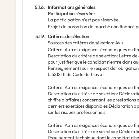
5.1.6.
Informations générales
Participation réservée
:
La participation n’est pas réservée.
Projet de passation de marché non financé p
5.1.9.
Critères de sélection
Sources des critères de sélection
:
Avis
Critère
:
Autres exigences économiques ou fi
Description du critère de sélection
:
Lettre de
pour justifier que le candidat n'entre dans a
Renseignements sur le respect de l’obligation
L.5212-11 du Code du travail
Critère
:
Autres exigences économiques ou fi
Description du critère de sélection
:
Déclaratio
chiffre d'affaires concernant les prestations o
derniers exercices disponibles Déclaration 
sur les risques professionnels
Critère
:
Autres exigences économiques ou fi
Description du critère de sélection
:
Déclaratio
l'équipement technique dont le candidat disp