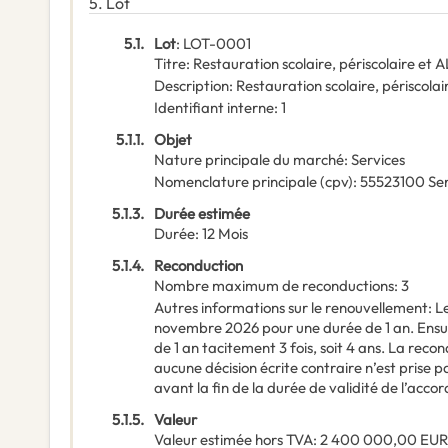
5.
Lot
5.1.
Lot
:
LOT-0001
Titre
:
Restauration scolaire, périscolaire et 
Description
:
Restauration scolaire, périscola
Identifiant interne
:
1
5.1.1.
Objet
Nature principale du marché
:
Services
Nomenclature principale
(
cpv
):
55523100
Ser
5.1.3.
Durée estimée
Durée
:
12
Mois
5.1.4.
Reconduction
Nombre maximum de reconductions
:
3
Autres informations sur le renouvellement
:
L
novembre 2026 pour une durée de 1 an. Ensui
de 1 an tacitement 3 fois, soit 4 ans. La rec
aucune décision écrite contraire n’est prise 
avant la fin de la durée de validité de l’acco
5.1.5.
Valeur
Valeur estimée hors TVA
:
2 400 000,00
EUR