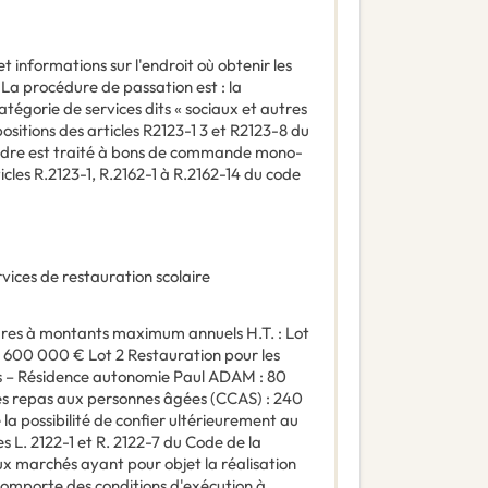
t informations sur l'endroit où obtenir les
:
La procédure de passation est : la
tégorie de services dits « sociaux et autres
positions des articles R2123-1 3 et R2123-8 du
dre est traité à bons de commande mono-
ticles R.2123-1, R.2162-1 à R.2162-14 du code
vices de restauration scolaire
res à montants maximum annuels H.T. : Lot
 : 600 000 € Lot 2 Restauration pour les
rs – Résidence autonomie Paul ADAM : 80
es repas aux personnes âgées (CCAS) : 240
a possibilité de confier ultérieurement au
es L. 2122-1 et R. 2122-7 du Code de la
 marchés ayant pour objet la réalisation
 comporte des conditions d'exécution à