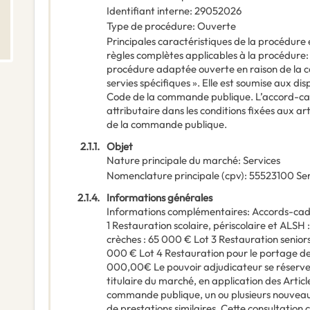
Identifiant interne
:
29052026
Type de procédure
:
Ouverte
Principales caractéristiques de la procédure e
règles complètes applicables à la procédure
procédure adaptée ouverte en raison de la ca
servies spécifiques ». Elle est soumise aux dis
Code de la commande publique. L’accord-ca
attributaire dans les conditions fixées aux ar
de la commande publique.
2.1.1.
Objet
Nature principale du marché
:
Services
Nomenclature principale
(
cpv
):
55523100
Ser
2.1.4.
Informations générales
Informations complémentaires
:
Accords-cad
1 Restauration scolaire, périscolaire et ALSH
crèches : 65 000 € Lot 3 Restauration senio
000 € Lot 4 Restauration pour le portage d
000,00€ Le pouvoir adjudicateur se réserve l
titulaire du marché, en application des Articl
commande publique, un ou plusieurs nouveaux
de prestations similaires. Cette consultation