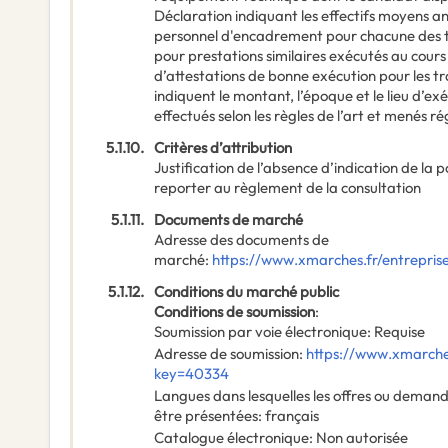
Déclaration indiquant les effectifs moyens a
personnel d'encadrement pour chacune des tr
pour prestations similaires exécutés au cour
d’attestations de bonne exécution pour les tr
indiquent le montant, l’époque et le lieu d’exé
effectués selon les règles de l’art et menés r
5.1.10.
Critères d’attribution
Justification de l’absence d’indication de la 
reporter au règlement de la consultation
5.1.11.
Documents de marché
Adresse des documents de
marché
:
https://www.xmarches.fr/entrepris
5.1.12.
Conditions du marché public
Conditions de soumission
:
Soumission par voie électronique
:
Requise
Adresse de soumission
:
https://www.xmarches
key=40334
Langues dans lesquelles les offres ou deman
être présentées
:
français
Catalogue électronique
:
Non autorisée