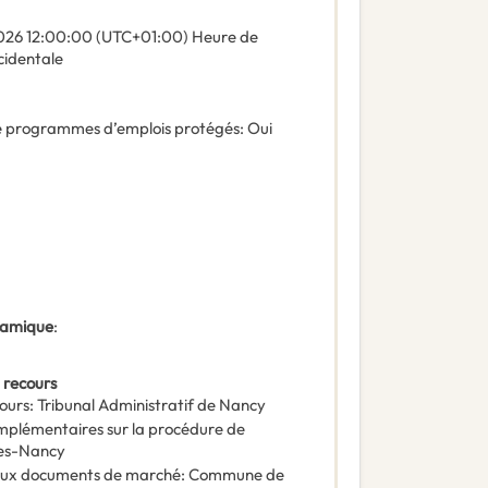
026
12:00:00 (UTC+01:00) Heure de
cidentale
 de programmes d’emplois protégés
:
Oui
ynamique
:
 recours
ours
:
Tribunal Administratif de Nancy
omplémentaires sur la procédure de
Les-Nancy
e aux documents de marché
:
Commune de