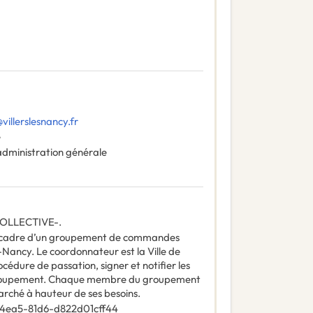
villerslesnancy.fr
e
administration générale
OLLECTIVE-.
le cadre d’un groupement de commandes
ès-Nancy. Le coordonnateur est la Ville de
rocédure de passation, signer et notifier les
groupement. Chaque membre du groupement
arché à hauteur de ses besoins.
4ea5-81d6-d822d01cff44