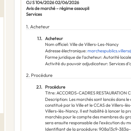
OJ S 104/2026 02/06/2026
Avis de marché – régime assoupli
Services
1.
Acheteur
1.1.
Acheteur
Nom officiel
:
Ville de Villers-Les-Nancy
Adresse électronique
:
marchespublics.villers@
Forme juridique de l’acheteur
:
Autorité local
Activité du pouvoir adjudicateur
:
Services d’
2.
Procédure
2.1.
Procédure
Titre
:
ACCORDS-CADRES RESTAURATION C
Description
:
Les marchés sont lancés dans 
constitué par la Ville et le CCAS de Villers-l
Villers-lès-Nancy. Il est habilité à lancer la p
marchés pour le compte des membres du 
sera ensuite responsable de l’exécution du m
Identifiant de la procédure
:
908a13c9-383a-