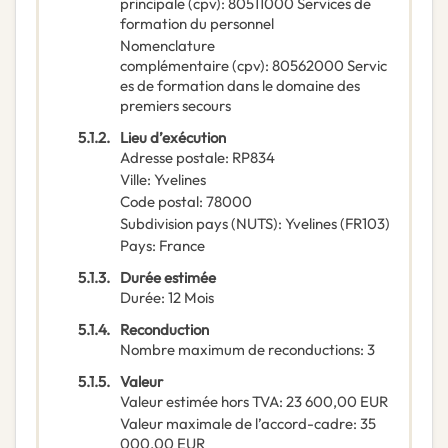
principale
(
cpv
):
80511000
Services de
formation du personnel
Nomenclature
complémentaire
(
cpv
):
80562000
Servic
es de formation dans le domaine des
premiers secours
5.1.2.
Lieu d’exécution
Adresse postale
:
RP834
Ville
:
Yvelines
Code postal
:
78000
Subdivision pays (NUTS)
:
Yvelines
(
FR103
)
Pays
:
France
5.1.3.
Durée estimée
Durée
:
12
Mois
5.1.4.
Reconduction
Nombre maximum de reconductions
:
3
5.1.5.
Valeur
Valeur estimée hors TVA
:
23 600,00
EUR
Valeur maximale de l’accord-cadre
:
35
000,00
EUR