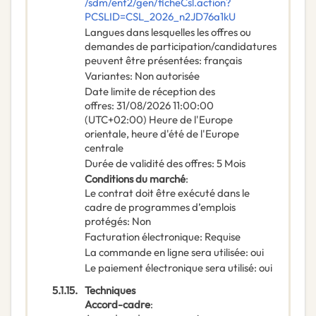
/sdm/ent2/gen/ficheCsl.action?
PCSLID=CSL_2026_n2JD76a1kU
Langues dans lesquelles les offres ou
demandes de participation/candidatures
peuvent être présentées
:
français
Variantes
:
Non autorisée
Date limite de réception des
offres
:
31/08/2026
11:00:00
(UTC+02:00) Heure de l'Europe
orientale, heure d'été de l'Europe
centrale
Durée de validité des offres
:
5
Mois
Conditions du marché
:
Le contrat doit être exécuté dans le
cadre de programmes d’emplois
protégés
:
Non
Facturation électronique
:
Requise
La commande en ligne sera utilisée
:
oui
Le paiement électronique sera utilisé
:
oui
5.1.15.
Techniques
Accord-cadre
: