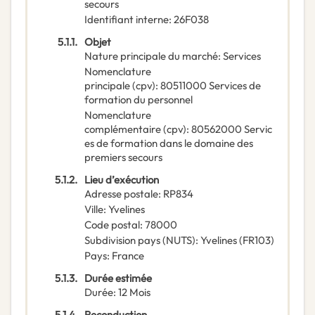
secours
Identifiant interne
:
26F038
5.1.1.
Objet
Nature principale du marché
:
Services
Nomenclature
principale
(
cpv
):
80511000
Services de
formation du personnel
Nomenclature
complémentaire
(
cpv
):
80562000
Servic
es de formation dans le domaine des
premiers secours
5.1.2.
Lieu d’exécution
Adresse postale
:
RP834
Ville
:
Yvelines
Code postal
:
78000
Subdivision pays (NUTS)
:
Yvelines
(
FR103
)
Pays
:
France
5.1.3.
Durée estimée
Durée
:
12
Mois
5.1.4.
Reconduction