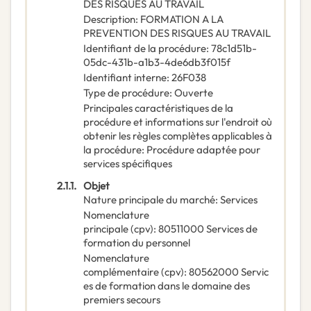
DES RISQUES AU TRAVAIL
Description
:
FORMATION A LA
PREVENTION DES RISQUES AU TRAVAIL
Identifiant de la procédure
:
78c1d51b-
05dc-431b-a1b3-4de6db3f015f
Identifiant interne
:
26F038
Type de procédure
:
Ouverte
Principales caractéristiques de la
procédure et informations sur l'endroit où
obtenir les règles complètes applicables à
la procédure
:
Procédure adaptée pour
services spécifiques
2.1.1.
Objet
Nature principale du marché
:
Services
Nomenclature
principale
(
cpv
):
80511000
Services de
formation du personnel
Nomenclature
complémentaire
(
cpv
):
80562000
Servic
es de formation dans le domaine des
premiers secours