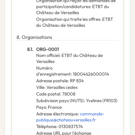
Organisation qui reçoit les demandes de
participation/candidatures
:
ETBT du
Château de Versailles
Organisation qui traite les offres
:
ETBT
du Château de Versailles
8.
Organisations
8.1.
ORG-0001
Nom officiel
:
ETBT du Château de
Versailles
Numéro
d’enregistrement
:
18004626000014
Adresse postale
:
RP 834
Ville
:
Versailles cedex
Code postal
:
78008
Subdivision pays (NUTS)
:
Yvelines
(
FR103
)
Pays
:
France
Adresse électronique
:
commande-
publique@chateauversailles.fr
Téléphone
:
0130837574
Adresse URL pour l'échange