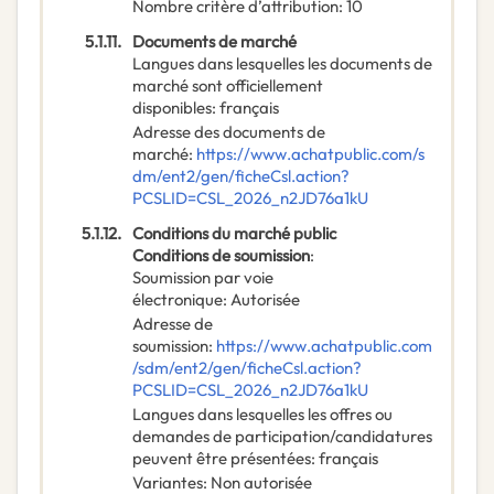
Nombre critère d’attribution
:
10
5.1.11.
Documents de marché
Langues dans lesquelles les documents de
marché sont officiellement
disponibles
:
français
Adresse des documents de
marché
:
https://www.achatpublic.com/s
dm/ent2/gen/ficheCsl.action?
PCSLID=CSL_2026_n2JD76a1kU
5.1.12.
Conditions du marché public
Conditions de soumission
:
Soumission par voie
électronique
:
Autorisée
Adresse de
soumission
:
https://www.achatpublic.com
/sdm/ent2/gen/ficheCsl.action?
PCSLID=CSL_2026_n2JD76a1kU
Langues dans lesquelles les offres ou
demandes de participation/candidatures
peuvent être présentées
:
français
Variantes
:
Non autorisée