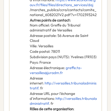
ouv.fr/files/files/directions_services/daj
/marches_publics/ccra/contacts/comite_
national_6082021V2.pdf?v=1702393242
Autres points de contact
:
Nom officiel
:
Greffe du Tribunal
administratif de Versailles
Adresse postale
:
56 Avenue de Saint
Cloud
Ville
:
Versailles
Code postal
:
78011
Subdivision pays (NUTS)
:
Yvelines
(
FR103
)
Pays
:
France
Adresse électronique
:
greffe.ta-
versailles@juradm.fr
Adresse
internet
:
http://versailles.tribunaladminis
tratif.
fr
Adresse URL pour l'échange
d'informations
:
http://versailles.tribunala
dministratif.
fr
Rôles de cette organisation
: