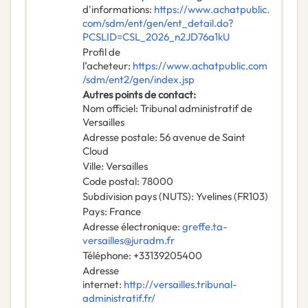
d'informations
:
https://www.achatpublic.
com/sdm/ent/gen/ent_detail.do?
PCSLID=CSL_2026_n2JD76a1kU
Profil de
l’acheteur
:
https://www.achatpublic.com
/sdm/ent2/gen/index.jsp
Autres points de contact
:
Nom officiel
:
Tribunal administratif de
Versailles
Adresse postale
:
56 avenue de Saint
Cloud
Ville
:
Versailles
Code postal
:
78000
Subdivision pays (NUTS)
:
Yvelines
(
FR103
)
Pays
:
France
Adresse électronique
:
greffe.ta-
versailles@juradm.fr
Téléphone
:
+33139205400
Adresse
internet
:
http://versailles.tribunal-
administratif.fr/