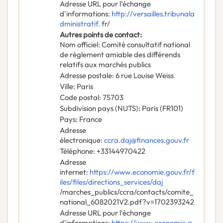
Adresse URL pour l'échange
d'informations
:
http://versailles.tribunala
dministratif.
fr/
Autres points de contact
:
Nom officiel
:
Comité consultatif national
de règlement amiable des différends
relatifs aux marchés publics
Adresse postale
:
6 rue Louise Weiss
Ville
:
Paris
Code postal
:
75703
Subdivision pays (NUTS)
:
Paris
(
FR101
)
Pays
:
France
Adresse
électronique
:
ccra.daj@finances.gouv.fr
Téléphone
:
+33144970422
Adresse
internet
:
https://www.economie.gouv.fr/f
iles/files/directions_services/daj
/marches_publics/ccra/contacts/comite_
national_6082021V2.pdf?v=1702393242
Adresse URL pour l'échange
d'informations
:
https://www.economie.g