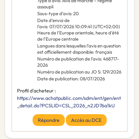
Type d’avis
:
Avis de marché – régime
assoupli
Sous-type d’avis
:
20
Date d’envoi de
l’avis
:
07/07/2026
10:09:41 (UTC+02:00)
Heure de l'Europe orientale, heure d'été
de l'Europe centrale
Langues dans lesquelles l’avis en question
est officiellement disponible
:
français
Numéro de publication de l’avis
:
468717-
2026
Numéro de publication au JO S
:
129/2026
Date de publication
:
08/07/2026
Profil d'acheteur :
https://www.achatpublic.com/sdm/ent/gen/ent
_detail.do?PCSLID=CSL_2026_n2JD76a1kU
Répondre
Accès au DCE