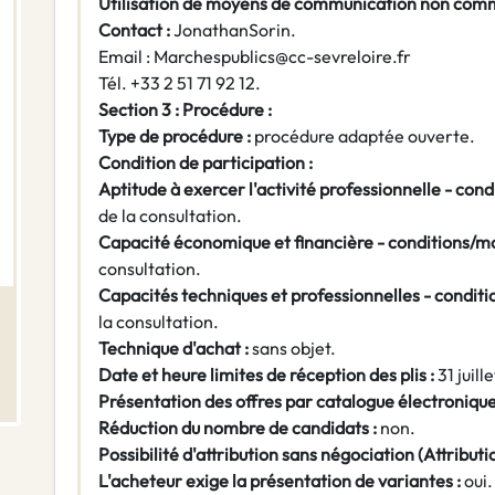
Utilisation de moyens de communication non com
Contact :
Jonathan
Sorin.
Email : Marchespublics@cc-sevreloire.fr
Tél. +33 2 51 71 92 12.
Section 3 : Procédure :
Type de procédure :
procédure adaptée ouverte.
Condition de participation :
Aptitude à exercer l'activité professionnelle - con
de la consultation.
Capacité économique et financière - conditions/m
consultation.
Capacités techniques et professionnelles - condit
la consultation.
Technique d'achat :
sans objet.
Date et heure limites de réception des plis :
31 juil
Présentation des offres par catalogue électronique
Réduction du nombre de candidats :
non.
Possibilité d'attribution sans négociation (Attribution
L'acheteur exige la présentation de variantes :
oui.