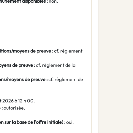
munément disponibles :
non.
ditions/moyens de preuve :
cf. règlement
oyens de preuve :
cf. règlement de la
ions/moyens de preuve :
cf. règlement de
let 2026 à 12 h 00.
 :
autorisée.
 sur la base de l'offre initiale) :
oui.