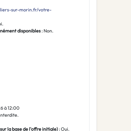
lliers-sur-morin.fr/votre-
i.
nément disponibles
: Non.
6 à 12:00
 Interdite.
ur la base de l'offre initiale)
: Oui.