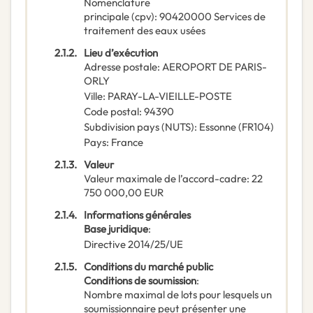
Nomenclature
principale
(
cpv
):
90420000
Services de
traitement des eaux usées
2.1.2.
Lieu d’exécution
Adresse postale
:
AEROPORT DE PARIS-
ORLY
Ville
:
PARAY-LA-VIEILLE-POSTE
Code postal
:
94390
Subdivision pays (NUTS)
:
Essonne
(
FR104
)
Pays
:
France
2.1.3.
Valeur
Valeur maximale de l’accord-cadre
:
22
750 000,00
EUR
2.1.4.
Informations générales
Base juridique
:
Directive 2014/25/UE
2.1.5.
Conditions du marché public
Conditions de soumission
:
Nombre maximal de lots pour lesquels un
soumissionnaire peut présenter une