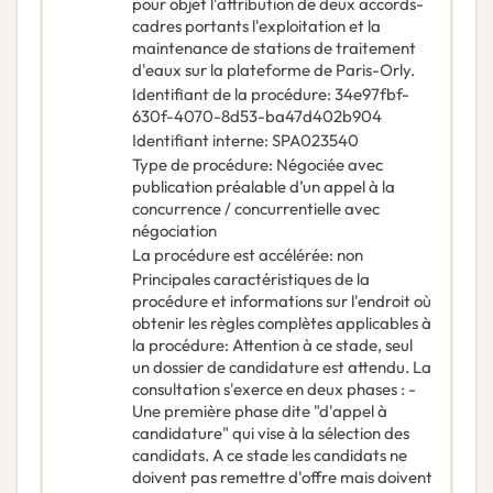
pour objet l'attribution de deux accords-
cadres portants l'exploitation et la
maintenance de stations de traitement
d'eaux sur la plateforme de Paris-Orly.
Identifiant de la procédure
:
34e97fbf-
630f-4070-8d53-ba47d402b904
Identifiant interne
:
SPA023540
Type de procédure
:
Négociée avec
publication préalable d’un appel à la
concurrence / concurrentielle avec
négociation
La procédure est accélérée
:
non
Principales caractéristiques de la
procédure et informations sur l'endroit où
obtenir les règles complètes applicables à
la procédure
:
Attention à ce stade, seul
un dossier de candidature est attendu. La
consultation s'exerce en deux phases : -
Une première phase dite "d'appel à
candidature" qui vise à la sélection des
candidats. A ce stade les candidats ne
doivent pas remettre d'offre mais doivent