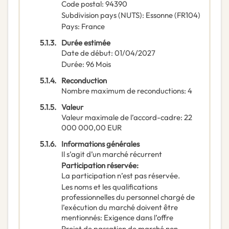
Code postal
:
94390
Subdivision pays (NUTS)
:
Essonne
(
FR104
)
Pays
:
France
5.1.3.
Durée estimée
Date de début
:
01/04/2027
Durée
:
96
Mois
5.1.4.
Reconduction
Nombre maximum de reconductions
:
4
5.1.5.
Valeur
Valeur maximale de l’accord-cadre
:
22
000 000,00
EUR
5.1.6.
Informations générales
Il s’agit d’un marché récurrent
Participation réservée
:
La participation n’est pas réservée.
Les noms et les qualifications
professionnelles du personnel chargé de
l’exécution du marché doivent être
mentionnés
:
Exigence dans l’offre
Projet de passation de marché non