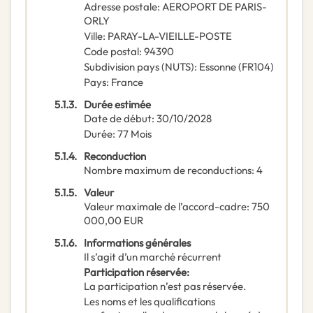
Adresse postale
:
AEROPORT DE PARIS-
ORLY
Ville
:
PARAY-LA-VIEILLE-POSTE
Code postal
:
94390
Subdivision pays (NUTS)
:
Essonne
(
FR104
)
Pays
:
France
5.1.3.
Durée estimée
Date de début
:
30/10/2028
Durée
:
77
Mois
5.1.4.
Reconduction
Nombre maximum de reconductions
:
4
5.1.5.
Valeur
Valeur maximale de l’accord-cadre
:
750
000,00
EUR
5.1.6.
Informations générales
Il s’agit d’un marché récurrent
Participation réservée
:
La participation n’est pas réservée.
Les noms et les qualifications