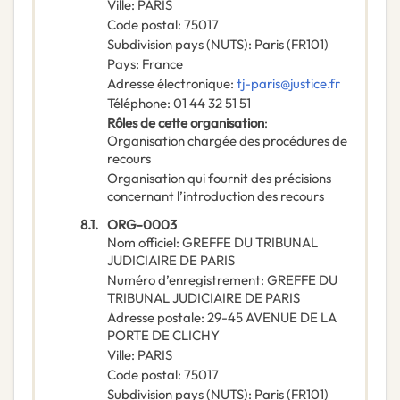
Ville
:
PARIS
Code postal
:
75017
Subdivision pays (NUTS)
:
Paris
(
FR101
)
Pays
:
France
Adresse électronique
:
tj-paris@justice.fr
Téléphone
:
01 44 32 51 51
Rôles de cette organisation
:
Organisation chargée des procédures de
recours
Organisation qui fournit des précisions
concernant l’introduction des recours
8.1.
ORG-0003
Nom officiel
:
GREFFE DU TRIBUNAL
JUDICIAIRE DE PARIS
Numéro d’enregistrement
:
GREFFE DU
TRIBUNAL JUDICIAIRE DE PARIS
Adresse postale
:
29-45 AVENUE DE LA
PORTE DE CLICHY
Ville
:
PARIS
Code postal
:
75017
Subdivision pays (NUTS)
:
Paris
(
FR101
)