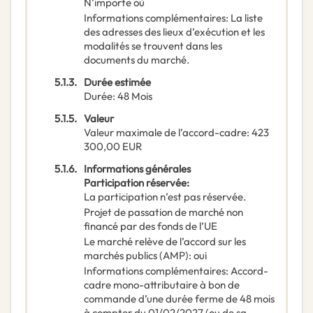
N’importe où
Informations complémentaires
:
La liste
des adresses des lieux d’exécution et les
modalités se trouvent dans les
documents du marché.
5.1.3.
Durée estimée
Durée
:
48
Mois
5.1.5.
Valeur
Valeur maximale de l’accord-cadre
:
423
300,00
EUR
5.1.6.
Informations générales
Participation réservée
:
La participation n’est pas réservée.
Projet de passation de marché non
financé par des fonds de l’UE
Le marché relève de l’accord sur les
marchés publics (AMP)
:
oui
Informations complémentaires
:
Accord-
cadre mono-attributaire à bon de
commande d’une durée ferme de 48 mois
à compter du 01/02/2027 (ou de sa