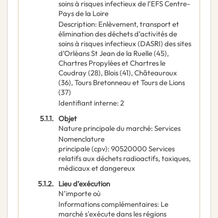
soins à risques infectieux de l’EFS Centre-
Pays de la Loire
Description
:
Enlèvement, transport et
élimination des déchets d’activités de
soins à risques infectieux (DASRI) des sites
d’Orléans St Jean de la Ruelle (45),
Chartres Propylées et Chartres le
Coudray (28), Blois (41), Châteauroux
(36), Tours Bretonneau et Tours de Lions
(37)
Identifiant interne
:
2
5.1.1.
Objet
Nature principale du marché
:
Services
Nomenclature
principale
(
cpv
):
90520000
Services
relatifs aux déchets radioactifs, toxiques,
médicaux et dangereux
5.1.2.
Lieu d’exécution
N’importe où
Informations complémentaires
:
Le
marché s'exécute dans les régions