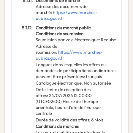
5.1.11.
Documents de marché
Adresse des documents de
marché
:
https://www.marches-
publics.gouv.fr
5.1.12.
Conditions du marché public
Conditions de soumission
:
Soumission par voie électronique
:
Requise
Adresse de
soumission
:
https://www.marches-
publics.gouv.fr
Langues dans lesquelles les offres ou
demandes de participation/candidatures
peuvent être présentées
:
français
Catalogue électronique
:
Non autorisée
Date limite de réception des
offres
:
24/07/2026
12:00:00
(UTC+02:00) Heure de l'Europe
orientale, heure d'été de l'Europe
centrale
Durée de validité des offres
:
6
Mois
Conditions du marché
:
Le contrat doit être exécuté dans le