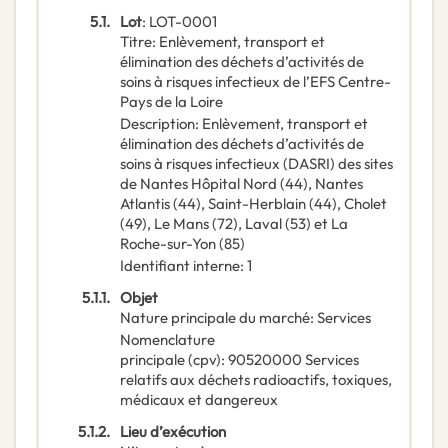
5.1.
Lot
:
LOT-0001
Titre
:
Enlèvement, transport et
élimination des déchets d’activités de
soins à risques infectieux de l’EFS Centre-
Pays de la Loire
Description
:
Enlèvement, transport et
élimination des déchets d’activités de
soins à risques infectieux (DASRI) des sites
de Nantes Hôpital Nord (44), Nantes
Atlantis (44), Saint-Herblain (44), Cholet
(49), Le Mans (72), Laval (53) et La
Roche-sur-Yon (85)
Identifiant interne
:
1
5.1.1.
Objet
Nature principale du marché
:
Services
Nomenclature
principale
(
cpv
):
90520000
Services
relatifs aux déchets radioactifs, toxiques,
médicaux et dangereux
5.1.2.
Lieu d’exécution