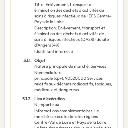
Titre
:
Enlèvement, transport et
élimination des déchets d’activités de
soins à risques infectieux de l’EFS Centre-
Pays de la Loire
Description
:
Enlèvement, transport et
élimination des déchets d’activités de
soins à risques infectieux (DASRI) du site
d’Angers (49)
Identifiant interne
:
3
5.1.1.
Objet
Nature principale du marché
:
Services
Nomenclature
principale
(
cpv
):
90520000
Services
relatifs aux déchets radioactifs, toxiques,
médicaux et dangereux
5.1.2.
Lieu d’exécution
N’importe où
Informations complémentaires
:
Le
marché s'exécute dans les régions
Centre-Val de Loire et Pays de la Loire.
La liste des adresses des lieux d’exécution