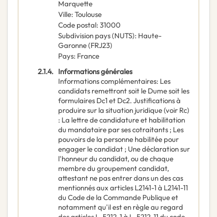
Marquette
Ville
:
Toulouse
Code postal
:
31000
Subdivision pays (NUTS)
:
Haute-
Garonne
(
FRJ23
)
Pays
:
France
2.1.4.
Informations générales
Informations complémentaires
:
Les
candidats remettront soit le Dume soit les
formulaires Dc1 et Dc2. Justifications à
produire sur la situation juridique (voir Rc)
: La lettre de candidature et habilitation
du mandataire par ses cotraitants ; Les
pouvoirs de la personne habilitée pour
engager le candidat ; Une déclaration sur
l'honneur du candidat, ou de chaque
membre du groupement candidat,
attestant ne pas entrer dans un des cas
mentionnés aux articles L2141-1 à L2141-11
du Code de la Commande Publique et
notamment qu'il est en règle au regard
des articles L. 5212-1 à L. 5212-11 du code