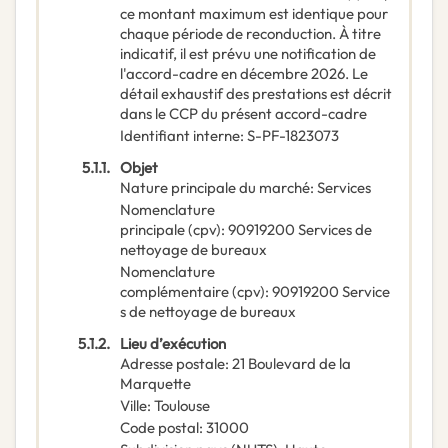
ce montant maximum est identique pour
chaque période de reconduction. À titre
indicatif, il est prévu une notification de
l'accord-cadre en décembre 2026. Le
détail exhaustif des prestations est décrit
dans le CCP du présent accord-cadre
Identifiant interne
:
S-PF-1823073
5.1.1.
Objet
Nature principale du marché
:
Services
Nomenclature
principale
(
cpv
):
90919200
Services de
nettoyage de bureaux
Nomenclature
complémentaire
(
cpv
):
90919200
Service
s de nettoyage de bureaux
5.1.2.
Lieu d’exécution
Adresse postale
:
21 Boulevard de la
Marquette
Ville
:
Toulouse
Code postal
:
31000