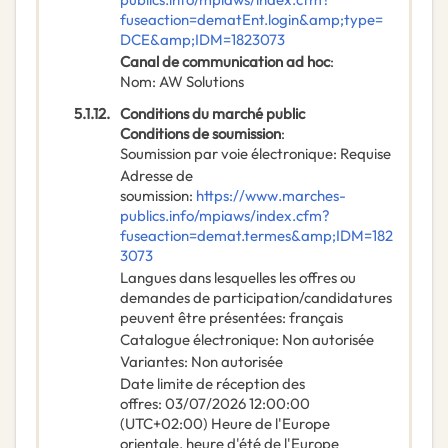
fuseaction=dematEnt.login&amp;type=
DCE&amp;IDM=1823073
Canal de communication ad hoc
:
Nom
:
AW Solutions
5.1.12.
Conditions du marché public
Conditions de soumission
:
Soumission par voie électronique
:
Requise
Adresse de
soumission
:
https://www.marches-
publics.info/mpiaws/index.cfm?
fuseaction=demat.termes&amp;IDM=182
3073
Langues dans lesquelles les offres ou
demandes de participation/candidatures
peuvent être présentées
:
français
Catalogue électronique
:
Non autorisée
Variantes
:
Non autorisée
Date limite de réception des
offres
:
03/07/2026
12:00:00
(UTC+02:00) Heure de l'Europe
orientale, heure d'été de l'Europe