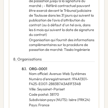
de passation jusqu'à la signature du
marché ; - Référé contractuel pouvant
être exercé devant le Tribunal judiciaire
de Toulouse dans les 31 jours qui suivent la
publication de l'avis d'attribution du
contrat (ou à défaut d'un tel avis, dans
les 6 mois qui suivent la date de signature
du contrat)
Organisation qui fournit des informations
complémentaires sur la procédure de
passation de marché
:
Tisséo Ingénierie
8.
Organisations
8.1.
ORG-0001
Nom officiel
:
Avenue-Web Systèmes
Numéro d’enregistrement
:
914A1301-
F425-E007-2B83B7A3A81F334B
Ville
:
Seyssinet-Pariset
Code postal
:
38170
Subdivision pays (NUTS)
:
Isère
(
FRK24
)
Pays
:
France