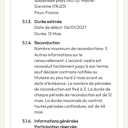
Subdivision pays (NUTS)
:
Haute-
Garonne
(
FRJ23
)
Pays
:
France
5.1.3.
Durée estimée
Date de début
:
06/01/2027
Durée
:
12
Mois
5.1.4.
Reconduction
Nombre maximum de reconductions
:
3
Autres informations sur le
renouvellement
:
L'accord-cadre est
reconduit tacitement jusqu'à son terme,
sauf décision contraire notifiée au
titulaire au plus tard 2 mois avant sa
date d'échéance. Le nombre de périodes
de reconduction est fixé à 3. La durée de
chaque période de reconduction est de 12
mois. La durée maximale du contrat,
toutes périodes confondues, est de 48
mois
5.1.6.
Informations générales
Participation réservée
: