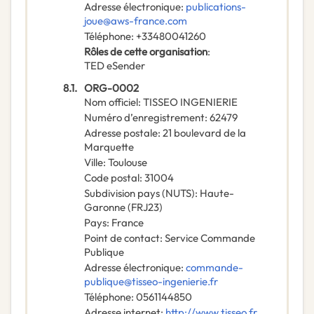
Adresse électronique
:
publications-
joue@aws-france.com
Téléphone
:
+33480041260
Rôles de cette organisation
:
TED eSender
8.1.
ORG-0002
Nom officiel
:
TISSEO INGENIERIE
Numéro d’enregistrement
:
62479
Adresse postale
:
21 boulevard de la
Marquette
Ville
:
Toulouse
Code postal
:
31004
Subdivision pays (NUTS)
:
Haute-
Garonne
(
FRJ23
)
Pays
:
France
Point de contact
:
Service Commande
Publique
Adresse électronique
:
commande-
publique@tisseo-ingenierie.fr
Téléphone
:
0561144850
Adresse internet
:
http://www.tisseo.fr