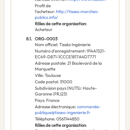
Profil de
l’acheteur
:
http://tisseo.marches-
publics.info/
Rôles de cette organisation
:
Acheteur
8.1.
ORG-0003
Nom officiel
:
Tisséo Ingénierie
Numéro d’enregistrement
:
914A1321-
EC49-D871-1CCCE1817A4D7771
Adresse postale
:
21 Boulevard de la
Marquette
Ville
:
Toulouse
Code postal
:
31000
Subdivision pays (NUTS)
:
Haute-
Garonne
(
FRJ23
)
Pays
:
France
Adresse électronique
:
commande-
publique@tisseo-ingenierie.fr
Téléphone
:
0561144850
Rôles de cette organisation
: