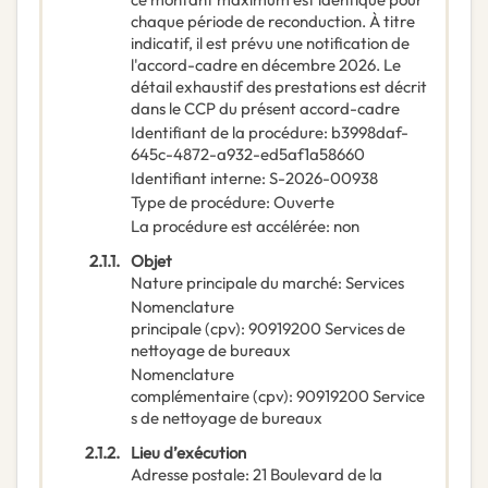
chaque période de reconduction. À titre
indicatif, il est prévu une notification de
l'accord-cadre en décembre 2026. Le
détail exhaustif des prestations est décrit
dans le CCP du présent accord-cadre
Identifiant de la procédure
:
b3998daf-
645c-4872-a932-ed5af1a58660
Identifiant interne
:
S-2026-00938
Type de procédure
:
Ouverte
La procédure est accélérée
:
non
2.1.1.
Objet
Nature principale du marché
:
Services
Nomenclature
principale
(
cpv
):
90919200
Services de
nettoyage de bureaux
Nomenclature
complémentaire
(
cpv
):
90919200
Service
s de nettoyage de bureaux
2.1.2.
Lieu d’exécution
Adresse postale
:
21 Boulevard de la