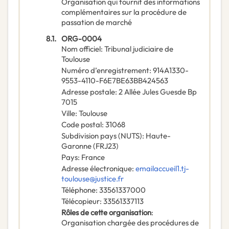
Organisation qui fournit des informations
complémentaires sur la procédure de
passation de marché
8.1.
ORG-0004
Nom officiel
:
Tribunal judiciaire de
Toulouse
Numéro d’enregistrement
:
914A1330-
9553-4110-F6E7BE63BB424563
Adresse postale
:
2 Allée Jules Guesde Bp
7015
Ville
:
Toulouse
Code postal
:
31068
Subdivision pays (NUTS)
:
Haute-
Garonne
(
FRJ23
)
Pays
:
France
Adresse électronique
:
emailaccueil1.tj-
toulouse@justice.fr
Téléphone
:
33561337000
Télécopieur
:
33561337113
Rôles de cette organisation
:
Organisation chargée des procédures de