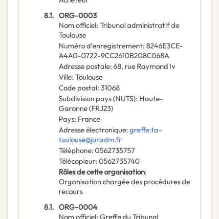
8.1.
ORG-0003
Nom officiel
:
Tribunal administratif de
Toulouse
Numéro d’enregistrement
:
8246E3CE-
A4A0-0722-9CC2610B208C068A
Adresse postale
:
68, rue Raymond Iv
Ville
:
Toulouse
Code postal
:
31068
Subdivision pays (NUTS)
:
Haute-
Garonne
(
FRJ23
)
Pays
:
France
Adresse électronique
:
greffe.ta-
toulouse@juradm.fr
Téléphone
:
0562735757
Télécopieur
:
0562735740
Rôles de cette organisation
:
Organisation chargée des procédures de
recours
8.1.
ORG-0004
Nom officiel
:
Greffe du Tribunal