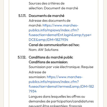
Sources des critères de
sélection
:
Document de marché
5.1.11.
Documents de marché
Adresse des documents de
marché
:
https://www.marches-
publics.info/mpiaws/index.cfm?
fuseaction=dematEnt.login&amp;type=
DCE&amp;IDM=1827934
Canal de communication ad hoc
:
Nom
:
AW Solutions
5.1.12.
Conditions du marché public
Conditions de soumission
:
Soumission par voie électronique
:
Requise
Adresse de
soumission
:
https://www.marches-
publics.info/mpiaws/index.cfm?
fuseaction=demat.termes&amp;IDM=182
7934
Langues dans lesquelles les offres ou
demandes de participation/candidatures
peuvent être présentées
:
français