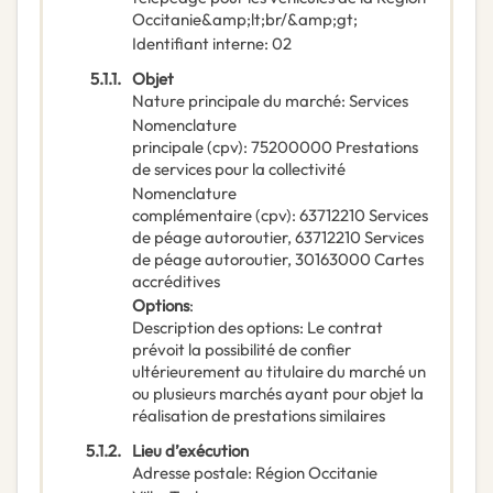
Occitanie&amp;lt;br/&amp;gt;
Identifiant interne
:
02
5.1.1.
Objet
Nature principale du marché
:
Services
Nomenclature
principale
(
cpv
):
75200000
Prestations
de services pour la collectivité
Nomenclature
complémentaire
(
cpv
):
63712210
Services
de péage autoroutier
,
63712210
Services
de péage autoroutier
,
30163000
Cartes
accréditives
Options
:
Description des options
:
Le contrat
prévoit la possibilité de confier
ultérieurement au titulaire du marché un
ou plusieurs marchés ayant pour objet la
réalisation de prestations similaires
5.1.2.
Lieu d’exécution
Adresse postale
:
Région Occitanie