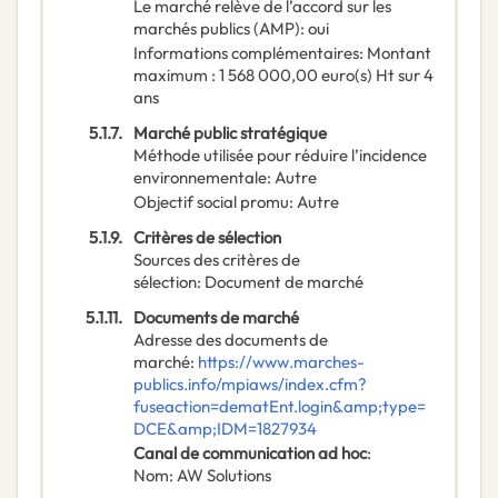
Le marché relève de l’accord sur les
marchés publics (AMP)
:
oui
Informations complémentaires
:
Montant
maximum : 1 568 000,00 euro(s) Ht sur 4
ans
5.1.7.
Marché public stratégique
Méthode utilisée pour réduire l’incidence
environnementale
:
Autre
Objectif social promu
:
Autre
5.1.9.
Critères de sélection
Sources des critères de
sélection
:
Document de marché
5.1.11.
Documents de marché
Adresse des documents de
marché
:
https://www.marches-
publics.info/mpiaws/index.cfm?
fuseaction=dematEnt.login&amp;type=
DCE&amp;IDM=1827934
Canal de communication ad hoc
:
Nom
:
AW Solutions