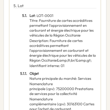
5.
Lot
5.1.
Lot
:
LOT-0001
Titre
:
Fourniture de cartes accréditives
permettant l'approvisionnement en
carburant et énergie électrique pour les
véhicules de la Région Occitanie
Description
:
Fourniture de cartes
accréditives permettant
l'approvisionnement en carburant et
énergie électrique pour les véhicules de la
Région Occitanie&amp;lt;br/&amp;gt;
Identifiant interne
:
01
5.1.1.
Objet
Nature principale du marché
:
Services
Nomenclature
principale
(
cpv
):
75200000
Prestations
de services pour la collectivité
Nomenclature
complémentaire
(
cpv
):
30163100
Cartes
pour l'achat de carburant
,