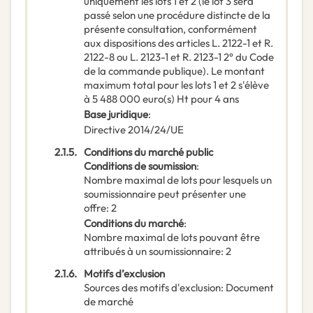
uniquement les lots 1 et 2 (le lot 3 sera
passé selon une procédure distincte de la
présente consultation, conformément
aux dispositions des articles L. 2122-1 et R.
2122-8 ou L. 2123-1 et R. 2123-1 2° du Code
de la commande publique). Le montant
maximum total pour les lots 1 et 2 s'élève
à 5 488 000 euro(s) Ht pour 4 ans
Base juridique
:
Directive 2014/24/UE
2.1.5.
Conditions du marché public
Conditions de soumission
:
Nombre maximal de lots pour lesquels un
soumissionnaire peut présenter une
offre
:
2
Conditions du marché
:
Nombre maximal de lots pouvant être
attribués à un soumissionnaire
:
2
2.1.6.
Motifs d’exclusion
Sources des motifs d'exclusion
:
Document
de marché