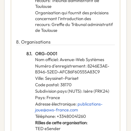
recours
:
Tribunal administratif de
Toulouse
Organisation qui fournit des précisions
concernant l’introduction des
recours
:
Greffe du Tribunal administratif
de Toulouse
8.
Organisations
8.1.
ORG-0001
Nom officiel
:
Avenue-Web Systèmes
Numéro d’enregistrement
:
8246E3AE-
B346-52ED-AFC86F60555A83C9
Ville
:
Seyssinet-Pariset
Code postal
:
38170
Subdivision pays (NUTS)
:
Isère
(
FRK24
)
Pays
:
France
Adresse électronique
:
publications-
joue@aws-france.com
Téléphone
:
+33480041260
Rôles de cette organisation
:
TED eSender