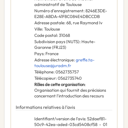
administratif de Toulouse
Numéro d’enregistrement
:
8246E3DE-
E28E-ABDA-41F8C084E4DBCCDB
Adresse postale
:
68, rue Raymond Iv
Ville
:
Toulouse
Code postal
:
31068
Subdivision pays (NUTS)
:
Haute-
Garonne
(
FRJ23
)
Pays
:
France
Adresse électronique
:
greffe.ta-
toulouse@juradm.fr
Téléphone
:
0562735757
Télécopieur
:
0562735740
Rôles de cette organisation
:
Organisation qui fournit des précisions
concernant l’introduction des recours
Informations relatives à l’avis
Identifiant/version de l’avis
:
52daef81-
50c9-42ea-aded-03cd5408cf58
-
01