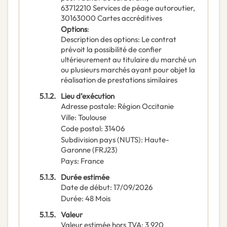
63712210
Services de péage autoroutier
,
30163000
Cartes accréditives
Options
:
Description des options
:
Le contrat
prévoit la possibilité de confier
ultérieurement au titulaire du marché un
ou plusieurs marchés ayant pour objet la
réalisation de prestations similaires
5.1.2.
Lieu d’exécution
Adresse postale
:
Région Occitanie
Ville
:
Toulouse
Code postal
:
31406
Subdivision pays (NUTS)
:
Haute-
Garonne
(
FRJ23
)
Pays
:
France
5.1.3.
Durée estimée
Date de début
:
17/09/2026
Durée
:
48
Mois
5.1.5.
Valeur
Valeur estimée hors TVA
:
3 920