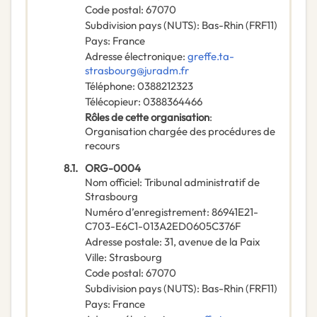
Code postal
:
67070
Subdivision pays (NUTS)
:
Bas-Rhin
(
FRF11
)
Pays
:
France
Adresse électronique
:
greffe.ta-
strasbourg@juradm.fr
Téléphone
:
0388212323
Télécopieur
:
0388364466
Rôles de cette organisation
:
Organisation chargée des procédures de
recours
8.1.
ORG-0004
Nom officiel
:
Tribunal administratif de
Strasbourg
Numéro d’enregistrement
:
86941E21-
C703-E6C1-013A2ED0605C376F
Adresse postale
:
31, avenue de la Paix
Ville
:
Strasbourg
Code postal
:
67070
Subdivision pays (NUTS)
:
Bas-Rhin
(
FRF11
)
Pays
:
France