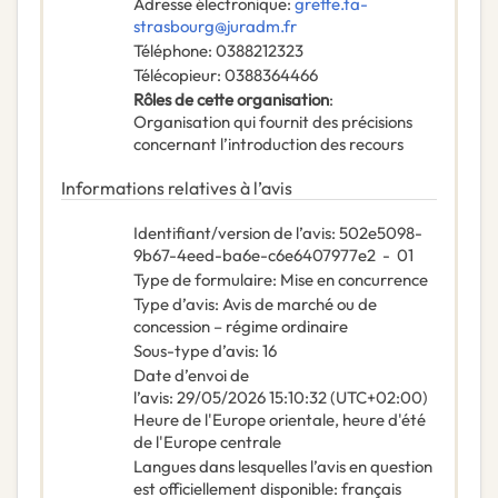
Adresse électronique
:
greffe.ta-
strasbourg@juradm.fr
Téléphone
:
0388212323
Télécopieur
:
0388364466
Rôles de cette organisation
:
Organisation qui fournit des précisions
concernant l’introduction des recours
Informations relatives à l’avis
Identifiant/version de l’avis
:
502e5098-
9b67-4eed-ba6e-c6e6407977e2
-
01
Type de formulaire
:
Mise en concurrence
Type d’avis
:
Avis de marché ou de
concession – régime ordinaire
Sous-type d’avis
:
16
Date d’envoi de
l’avis
:
29/05/2026
15:10:32 (UTC+02:00)
Heure de l'Europe orientale, heure d'été
de l'Europe centrale
Langues dans lesquelles l’avis en question
est officiellement disponible
:
français