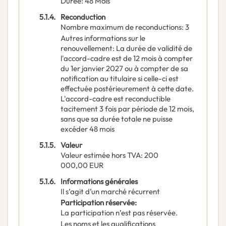
Durée
:
48
Mois
5.1.4.
Reconduction
Nombre maximum de reconductions
:
3
Autres informations sur le
renouvellement
:
La durée de validité de
l'accord-cadre est de 12 mois à compter
du 1er janvier 2027 ou à compter de sa
notification au titulaire si celle-ci est
effectuée postérieurement à cette date.
L'accord-cadre est reconductible
tacitement 3 fois par période de 12 mois,
sans que sa durée totale ne puisse
excéder 48 mois
5.1.5.
Valeur
Valeur estimée hors TVA
:
200
000,00
EUR
5.1.6.
Informations générales
Il s’agit d’un marché récurrent
Participation réservée
:
La participation n’est pas réservée.
Les noms et les qualifications