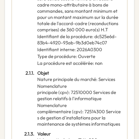
cadre mono-attributaire à bons de
commandes, sans montant minimum et
pour un montant maximum sur la durée
totale de l'accord-cadre (reconductions
comprises) de 360 000 euro(s) H.T
Identifiant de la procédure
:
dc525e6d-
83b4-4920-93ab-9b3d0eb74c07
Identifiant interne
:
2026A0300
Type de procédure
:
Ouverte
La procédure est accélérée
:
non
2.1.1.
Objet
Nature principale du marché
:
Services
Nomenclature
principale
(
cpv
):
72510000
Services de
gestion relatifs à l'informatique
Nomenclature
complémentaire
(
cpv
):
72514300
Service
s de gestion d'installations pour la
maintenance de systèmes informatiques
2.1.3.
Valeur