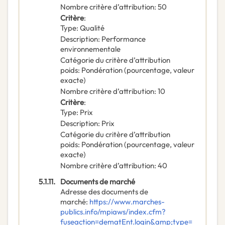
Nombre critère d’attribution
:
50
Critère
:
Type
:
Qualité
Description
:
Performance
environnementale
Catégorie du critère d’attribution
poids
:
Pondération (pourcentage, valeur
exacte)
Nombre critère d’attribution
:
10
Critère
:
Type
:
Prix
Description
:
Prix
Catégorie du critère d’attribution
poids
:
Pondération (pourcentage, valeur
exacte)
Nombre critère d’attribution
:
40
5.1.11.
Documents de marché
Adresse des documents de
marché
:
https://www.marches-
publics.info/mpiaws/index.cfm?
fuseaction=dematEnt.login&amp;type=