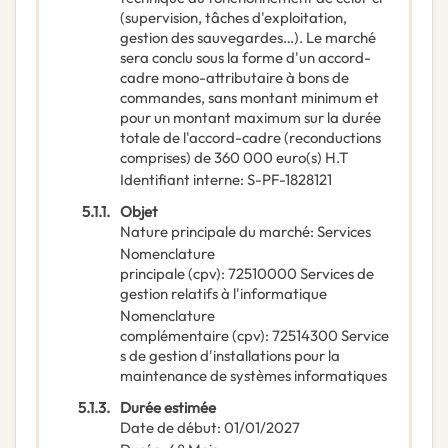
(supervision, tâches d'exploitation,
gestion des sauvegardes…). Le marché
sera conclu sous la forme d'un accord-
cadre mono-attributaire à bons de
commandes, sans montant minimum et
pour un montant maximum sur la durée
totale de l'accord-cadre (reconductions
comprises) de 360 000 euro(s) H.T
Identifiant interne
:
S-PF-1828121
5.1.1.
Objet
Nature principale du marché
:
Services
Nomenclature
principale
(
cpv
):
72510000
Services de
gestion relatifs à l'informatique
Nomenclature
complémentaire
(
cpv
):
72514300
Service
s de gestion d'installations pour la
maintenance de systèmes informatiques
5.1.3.
Durée estimée
Date de début
:
01/01/2027