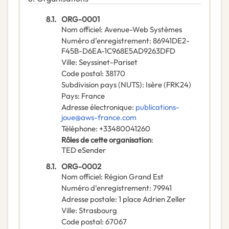
8.1.
ORG-0001
Nom officiel
:
Avenue-Web Systèmes
Numéro d’enregistrement
:
86941DE2-
F45B-D6EA-1C968E5AD9263DFD
Ville
:
Seyssinet-Pariset
Code postal
:
38170
Subdivision pays (NUTS)
:
Isère
(
FRK24
)
Pays
:
France
Adresse électronique
:
publications-
joue@aws-france.com
Téléphone
:
+33480041260
Rôles de cette organisation
:
TED eSender
8.1.
ORG-0002
Nom officiel
:
Région Grand Est
Numéro d’enregistrement
:
79941
Adresse postale
:
1 place Adrien Zeller
Ville
:
Strasbourg
Code postal
:
67067