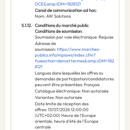
DCE&amp;IDM=1828121
Canal de communication ad hoc
:
Nom
:
AW Solutions
5.1.12.
Conditions du marché public
Conditions de soumission
:
Soumission par voie électronique
:
Requise
Adresse de
soumission
:
https://www.marches-
publics.info/mpiaws/index.cfm?
fuseaction=demat.termes&amp;IDM=182
8121
Langues dans lesquelles les offres ou
demandes de participation/candidatures
peuvent être présentées
:
français
Catalogue électronique
:
Non autorisée
Variantes
:
Non autorisée
Date limite de réception des
offres
:
13/07/2026
12:00:00
(UTC+02:00) Heure de l'Europe
orientale, heure d'été de l'Europe
centrale