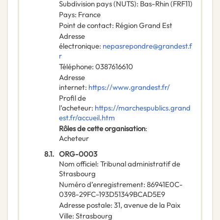
Subdivision pays (NUTS)
:
Bas-Rhin
(
FRF11
)
Pays
:
France
Point de contact
:
Région Grand Est
Adresse
électronique
:
nepasrepondre@grandest.f
r
Téléphone
:
0387616610
Adresse
internet
:
https://www.grandest.fr/
Profil de
l’acheteur
:
https://marchespublics.grand
est.fr/accueil.htm
Rôles de cette organisation
:
Acheteur
8.1.
ORG-0003
Nom officiel
:
Tribunal administratif de
Strasbourg
Numéro d’enregistrement
:
86941E0C-
0398-29FC-193D51349BCAD5E9
Adresse postale
:
31, avenue de la Paix
Ville
:
Strasbourg