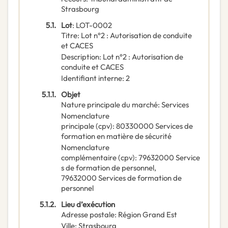
Strasbourg
5.1.
Lot
:
LOT-0002
Titre
:
Lot n°2 : Autorisation de conduite
et CACES
Description
:
Lot n°2 : Autorisation de
conduite et CACES
Identifiant interne
:
2
5.1.1.
Objet
Nature principale du marché
:
Services
Nomenclature
principale
(
cpv
):
80330000
Services de
formation en matière de sécurité
Nomenclature
complémentaire
(
cpv
):
79632000
Service
s de formation de personnel
,
79632000
Services de formation de
personnel
5.1.2.
Lieu d’exécution
Adresse postale
:
Région Grand Est
Ville
:
Strasbourg