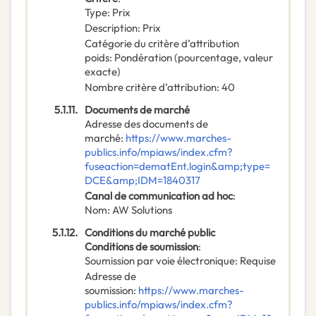
Type
:
Prix
Description
:
Prix
Catégorie du critère d’attribution
poids
:
Pondération (pourcentage, valeur
exacte)
Nombre critère d’attribution
:
40
5.1.11.
Documents de marché
Adresse des documents de
marché
:
https://www.marches-
publics.info/mpiaws/index.cfm?
fuseaction=dematEnt.login&amp;type=
DCE&amp;IDM=1840317
Canal de communication ad hoc
:
Nom
:
AW Solutions
5.1.12.
Conditions du marché public
Conditions de soumission
:
Soumission par voie électronique
:
Requise
Adresse de
soumission
:
https://www.marches-
publics.info/mpiaws/index.cfm?