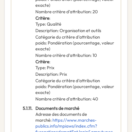
exacte)
Nombre critère d’attribution
:
20
Critère
:
Type
:
Qualité
Description
:
Organisation et outils
Catégorie du critère d’attribution
poids
:
Pondération (pourcentage, valeur
exacte)
Nombre critère d’attribution
:
10
Critère
:
Type
:
Prix
Description
:
Prix
Catégorie du critère d’attribution
poids
:
Pondération (pourcentage, valeur
exacte)
Nombre critère d’attribution
:
40
5.1.11.
Documents de marché
Adresse des documents de
marché
:
https://www.marches-
publics.info/mpiaws/index.cfm?
fuseaction=dematEnt.login&amp;type=