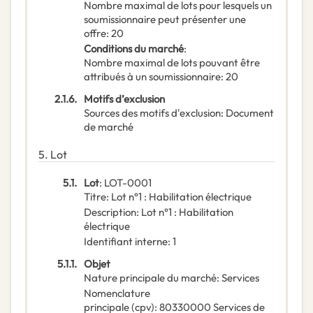
Nombre maximal de lots pour lesquels un
soumissionnaire peut présenter une
offre
:
20
Conditions du marché
:
Nombre maximal de lots pouvant être
attribués à un soumissionnaire
:
20
2.1.6.
Motifs d’exclusion
Sources des motifs d'exclusion
:
Document
de marché
5.
Lot
5.1.
Lot
:
LOT-0001
Titre
:
Lot n°1 : Habilitation électrique
Description
:
Lot n°1 : Habilitation
électrique
Identifiant interne
:
1
5.1.1.
Objet
Nature principale du marché
:
Services
Nomenclature
principale
(
cpv
):
80330000
Services de