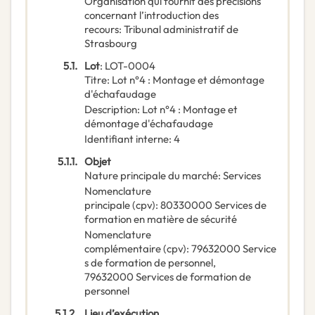
Organisation qui fournit des précisions
concernant l’introduction des
recours
:
Tribunal administratif de
Strasbourg
5.1.
Lot
:
LOT-0004
Titre
:
Lot n°4 : Montage et démontage
d'échafaudage
Description
:
Lot n°4 : Montage et
démontage d'échafaudage
Identifiant interne
:
4
5.1.1.
Objet
Nature principale du marché
:
Services
Nomenclature
principale
(
cpv
):
80330000
Services de
formation en matière de sécurité
Nomenclature
complémentaire
(
cpv
):
79632000
Service
s de formation de personnel
,
79632000
Services de formation de
personnel
5.1.2.
Lieu d’exécution