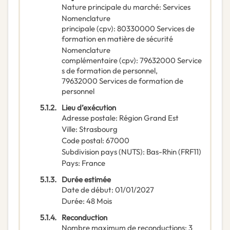
Nature principale du marché
:
Services
Nomenclature
principale
(
cpv
):
80330000
Services de
formation en matière de sécurité
Nomenclature
complémentaire
(
cpv
):
79632000
Service
s de formation de personnel
,
79632000
Services de formation de
personnel
5.1.2.
Lieu d’exécution
Adresse postale
:
Région Grand Est
Ville
:
Strasbourg
Code postal
:
67000
Subdivision pays (NUTS)
:
Bas-Rhin
(
FRF11
)
Pays
:
France
5.1.3.
Durée estimée
Date de début
:
01/01/2027
Durée
:
48
Mois
5.1.4.
Reconduction
Nombre maximum de reconductions
:
3