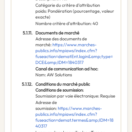
Catégorie du critère d’attribution
poids
:
Pondération (pourcentage, valeur
exacte)
Nombre critère d’attribution
:
40
5.1.11.
Documents de marché
Adresse des documents de
marché
:
https://www.marches-
publics.info/mpiaws/index.cfm?
fuseaction=dematEnt.login&amp;type=
DCE&amp;IDM=1840317
Canal de communication ad hoc
:
Nom
:
AW Solutions
5.1.12.
Conditions du marché public
Conditions de soumission
:
Soumission par voie électronique
:
Requise
Adresse de
soumission
:
https://www.marches-
publics.info/mpiaws/index.cfm?
fuseaction=demat.termes&amp;IDM=18
40317