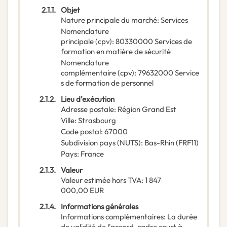
2.1.1.
Objet
Nature principale du marché
:
Services
Nomenclature
principale
(
cpv
):
80330000
Services de
formation en matière de sécurité
Nomenclature
complémentaire
(
cpv
):
79632000
Service
s de formation de personnel
2.1.2.
Lieu d’exécution
Adresse postale
:
Région Grand Est
Ville
:
Strasbourg
Code postal
:
67000
Subdivision pays (NUTS)
:
Bas-Rhin
(
FRF11
)
Pays
:
France
2.1.3.
Valeur
Valeur estimée hors TVA
:
1 847
000,00
EUR
2.1.4.
Informations générales
Informations complémentaires
:
La durée
de validité de l'accord-cadre court à