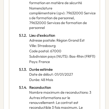
formation en matière de sécurité
Nomenclature
complémentaire
(
cpv
):
79632000
Service
s de formation de personnel
,
79632000
Services de formation de
personnel
5.1.2.
Lieu d’exécution
Adresse postale
:
Région Grand Est
Ville
:
Strasbourg
Code postal
:
67000
Subdivision pays (NUTS)
:
Bas-Rhin
(
FRF11
)
Pays
:
France
5.1.3.
Durée estimée
Date de début
:
01/01/2027
Durée
:
48
Mois
5.1.4.
Reconduction
Nombre maximum de reconductions
:
3
Autres informations sur le
renouvellement
:
Le contrat est
reconductible 3 fois maximum. Le