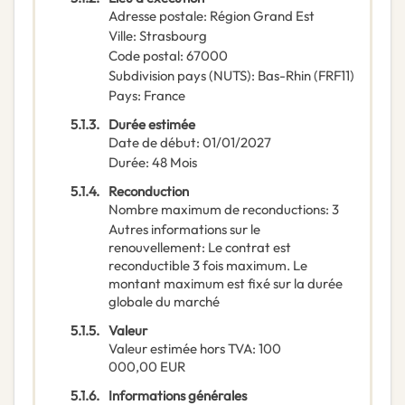
Adresse postale
:
Région Grand Est
Ville
:
Strasbourg
Code postal
:
67000
Subdivision pays (NUTS)
:
Bas-Rhin
(
FRF11
)
Pays
:
France
5.1.3.
Durée estimée
Date de début
:
01/01/2027
Durée
:
48
Mois
5.1.4.
Reconduction
Nombre maximum de reconductions
:
3
Autres informations sur le
renouvellement
:
Le contrat est
reconductible 3 fois maximum. Le
montant maximum est fixé sur la durée
globale du marché
5.1.5.
Valeur
Valeur estimée hors TVA
:
100
000,00
EUR
5.1.6.
Informations générales