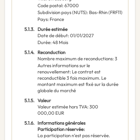
Code postal
:
67000
Subdivision pays (NUTS)
:
Bas-Rhin
(
FRF11
)
Pays
:
France
5.1.3.
Durée estimée
Date de début
:
01/01/2027
Durée
:
48
Mois
5.1.4.
Reconduction
Nombre maximum de reconductions
:
3
Autres informations sur le
renouvellement
:
Le contrat est
reconductible 3 fois maximum. Le
montant maximum est fixé sur la durée
globale du marché
5.1.5.
Valeur
Valeur estimée hors TVA
:
300
000,00
EUR
5.1.6.
Informations générales
Participation réservée
:
La participation n’est pas réservée.