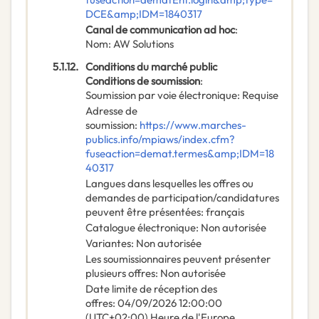
DCE&amp;IDM=1840317
Canal de communication ad hoc
:
Nom
:
AW Solutions
5.1.12.
Conditions du marché public
Conditions de soumission
:
Soumission par voie électronique
:
Requise
Adresse de
soumission
:
https://www.marches-
publics.info/mpiaws/index.cfm?
fuseaction=demat.termes&amp;IDM=18
40317
Langues dans lesquelles les offres ou
demandes de participation/candidatures
peuvent être présentées
:
français
Catalogue électronique
:
Non autorisée
Variantes
:
Non autorisée
Les soumissionnaires peuvent présenter
plusieurs offres
:
Non autorisée
Date limite de réception des
offres
:
04/09/2026
12:00:00
(UTC+02:00) Heure de l'Europe