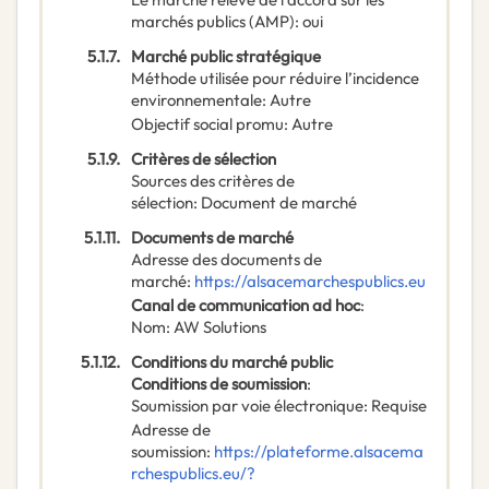
marchés publics (AMP)
:
oui
5.1.7.
Marché public stratégique
Méthode utilisée pour réduire l’incidence
environnementale
:
Autre
Objectif social promu
:
Autre
5.1.9.
Critères de sélection
Sources des critères de
sélection
:
Document de marché
5.1.11.
Documents de marché
Adresse des documents de
marché
:
https://alsacemarchespublics.eu
Canal de communication ad hoc
:
Nom
:
AW Solutions
5.1.12.
Conditions du marché public
Conditions de soumission
:
Soumission par voie électronique
:
Requise
Adresse de
soumission
:
https://plateforme.alsacema
rchespublics.eu/?