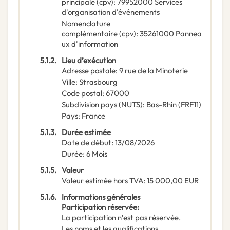
principale
(
cpv
):
79952000
Services
d'organisation d'événements
Nomenclature
complémentaire
(
cpv
):
35261000
Pannea
ux d'information
5.1.2.
Lieu d’exécution
Adresse postale
:
9 rue de la Minoterie
Ville
:
Strasbourg
Code postal
:
67000
Subdivision pays (NUTS)
:
Bas-Rhin
(
FRF11
)
Pays
:
France
5.1.3.
Durée estimée
Date de début
:
13/08/2026
Durée
:
6
Mois
5.1.5.
Valeur
Valeur estimée hors TVA
:
15 000,00
EUR
5.1.6.
Informations générales
Participation réservée
:
La participation n’est pas réservée.
Les noms et les qualifications