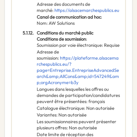
Adresse des documents de
marché
:
https://alsacemarchespublics.eu
Canal de communication ad hoc
:
Nom
:
AW Solutions
5.1.12.
Conditions du marché public
Conditions de soumission
:
Soumission par voie électronique
:
Requise
Adresse de
soumission
:
https://plateforme.alsacema
rchespublics.eu/?
page=Entreprise.EntrepriseAdvancedSe
arch&amp;AllCons&amp;id=547249&am
p;orgAcronyme=b3y
Langues dans lesquelles les offres ou
demandes de participation/candidatures
peuvent être présentées
:
français
Catalogue électronique
:
Non autorisée
Variantes
:
Non autorisée
Les soumissionnaires peuvent présenter
plusieurs offres
:
Non autorisée
Date limite de réception des