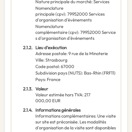
Nature principale du marché
:
Services
Nomenclature
principale
(
cpv
):
79952000
Services
d'organisation d'événements
Nomenclature
complémentaire
(
cpv
):
79952000
Service
s d'organisation d'événements
2.1.2.
Lieu d’exécution
Adresse postale
:
9 rue de la Minoterie
Ville
:
Strasbourg
Code postal
:
67000
Subdivision pays (NUTS)
:
Bas-Rhin
(
FRF11
)
Pays
:
France
2.1.3.
Valeur
Valeur estimée hors TVA
:
217
000,00
EUR
2.1.4.
Informations générales
Informations complémentaires
:
Une visite
sur site est préconisée. Les modalités
d'organisation de la visite sont disponibles