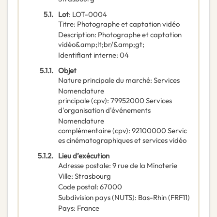
5.1.
Lot
:
LOT-0004
Titre
:
Photographe et captation vidéo
Description
:
Photographe et captation
vidéo&amp;lt;br/&amp;gt;
Identifiant interne
:
04
5.1.1.
Objet
Nature principale du marché
:
Services
Nomenclature
principale
(
cpv
):
79952000
Services
d'organisation d'événements
Nomenclature
complémentaire
(
cpv
):
92100000
Servic
es cinématographiques et services vidéo
5.1.2.
Lieu d’exécution
Adresse postale
:
9 rue de la Minoterie
Ville
:
Strasbourg
Code postal
:
67000
Subdivision pays (NUTS)
:
Bas-Rhin
(
FRF11
)
Pays
:
France