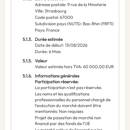
Adresse postale
:
9 rue de la Minoterie
Ville
:
Strasbourg
Code postal
:
67000
Subdivision pays (NUTS)
:
Bas-Rhin
(
FRF11
)
Pays
:
France
5.1.3.
Durée estimée
Date de début
:
13/08/2026
Durée
:
6
Mois
5.1.5.
Valeur
Valeur estimée hors TVA
:
60 000,00
EUR
5.1.6.
Informations générales
Participation réservée
:
La participation n’est pas réservée.
Les noms et les qualifications
professionnelles du personnel chargé de
l’exécution du marché doivent être
mentionnés
:
Non requises
Projet de passation de marché non
financé par des fonds de l’UE
Le marché relève de l’accord sur les