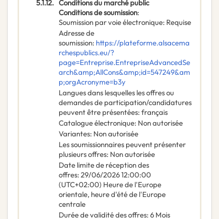
5.1.12.
Conditions du marché public
Conditions de soumission
:
Soumission par voie électronique
:
Requise
Adresse de
soumission
:
https://plateforme.alsacema
rchespublics.eu/?
page=Entreprise.EntrepriseAdvancedSe
arch&amp;AllCons&amp;id=547249&am
p;orgAcronyme=b3y
Langues dans lesquelles les offres ou
demandes de participation/candidatures
peuvent être présentées
:
français
Catalogue électronique
:
Non autorisée
Variantes
:
Non autorisée
Les soumissionnaires peuvent présenter
plusieurs offres
:
Non autorisée
Date limite de réception des
offres
:
29/06/2026
12:00:00
(UTC+02:00) Heure de l'Europe
orientale, heure d'été de l'Europe
centrale
Durée de validité des offres
:
6
Mois