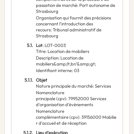
passation de marché
:
Port autonome de
Strasbourg
Organisation qui fournit des précisions
concernant l’introduction des
recours
:
Tribunal administratif de
Strasbourg
5.1.
Lot
:
LOT-0003
Titre
:
Location de mobiliers
Description
:
Location de
mobiliers&amp;lt;br/&amp;gt;
Identifiant interne
:
03
5.1.1.
Objet
Nature principale du marché
:
Services
Nomenclature
principale
(
cpv
):
79952000
Services
d'organisation d'événements
Nomenclature
complémentaire
(
cpv
):
39156000
Mobilie
r d'accueil et de réception
5.1.2.
Lieu d’exécution