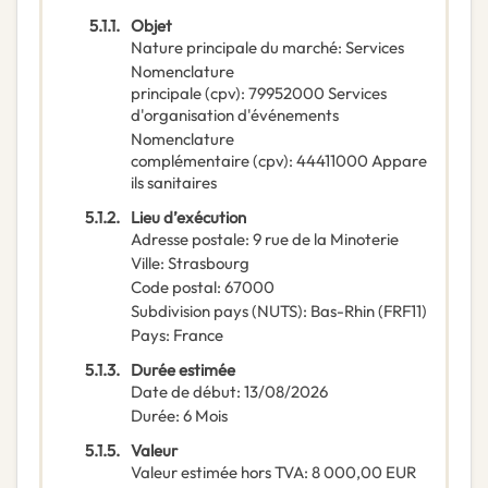
5.1.1.
Objet
Nature principale du marché
:
Services
Nomenclature
principale
(
cpv
):
79952000
Services
d'organisation d'événements
Nomenclature
complémentaire
(
cpv
):
44411000
Appare
ils sanitaires
5.1.2.
Lieu d’exécution
Adresse postale
:
9 rue de la Minoterie
Ville
:
Strasbourg
Code postal
:
67000
Subdivision pays (NUTS)
:
Bas-Rhin
(
FRF11
)
Pays
:
France
5.1.3.
Durée estimée
Date de début
:
13/08/2026
Durée
:
6
Mois
5.1.5.
Valeur
Valeur estimée hors TVA
:
8 000,00
EUR