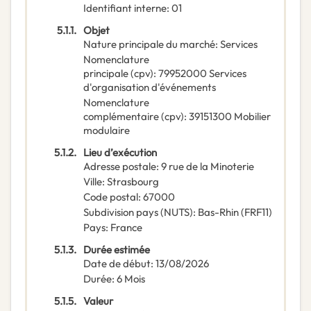
Identifiant interne
:
01
5.1.1.
Objet
Nature principale du marché
:
Services
Nomenclature
principale
(
cpv
):
79952000
Services
d'organisation d'événements
Nomenclature
complémentaire
(
cpv
):
39151300
Mobilier
modulaire
5.1.2.
Lieu d’exécution
Adresse postale
:
9 rue de la Minoterie
Ville
:
Strasbourg
Code postal
:
67000
Subdivision pays (NUTS)
:
Bas-Rhin
(
FRF11
)
Pays
:
France
5.1.3.
Durée estimée
Date de début
:
13/08/2026
Durée
:
6
Mois
5.1.5.
Valeur