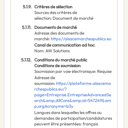
5.1.9.
Critères de sélection
Sources des critères de
sélection
:
Document de marché
5.1.11.
Documents de marché
Adresse des documents de
marché
:
https://alsacemarchespublics.eu
Canal de communication ad hoc
:
Nom
:
AW Solutions
5.1.12.
Conditions du marché public
Conditions de soumission
:
Soumission par voie électronique
:
Requise
Adresse de
soumission
:
https://plateforme.alsacema
rchespublics.eu/?
page=Entreprise.EntrepriseAdvancedSe
arch&amp;AllCons&amp;id=547249&am
p;orgAcronyme=b3y
Langues dans lesquelles les offres ou
demandes de participation/candidatures
peuvent être présentées
:
français