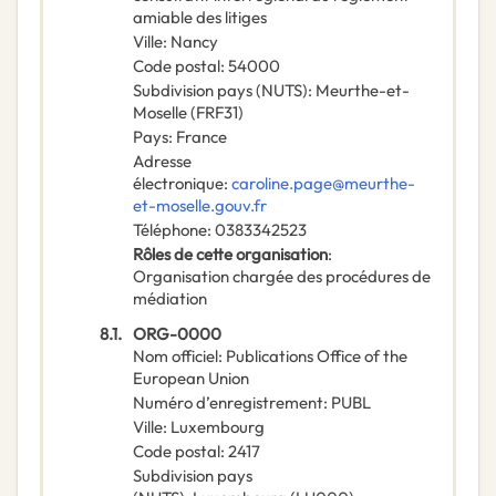
amiable des litiges
Ville
:
Nancy
Code postal
:
54000
Subdivision pays (NUTS)
:
Meurthe-et-
Moselle
(
FRF31
)
Pays
:
France
Adresse
électronique
:
caroline.page@meurthe-
et-moselle.gouv.fr
Téléphone
:
0383342523
Rôles de cette organisation
:
Organisation chargée des procédures de
médiation
8.1.
ORG-0000
Nom officiel
:
Publications Office of the
European Union
Numéro d’enregistrement
:
PUBL
Ville
:
Luxembourg
Code postal
:
2417
Subdivision pays