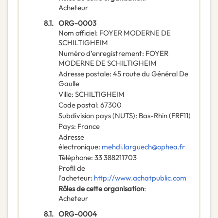
Acheteur
8.1.
ORG-0003
Nom officiel
:
FOYER MODERNE DE
SCHILTIGHEIM
Numéro d’enregistrement
:
FOYER
MODERNE DE SCHILTIGHEIM
Adresse postale
:
45 route du Général De
Gaulle
Ville
:
SCHILTIGHEIM
Code postal
:
67300
Subdivision pays (NUTS)
:
Bas-Rhin
(
FRF11
)
Pays
:
France
Adresse
électronique
:
mehdi.larguech@ophea.fr
Téléphone
:
33 388211703
Profil de
l’acheteur
:
http://www.achatpublic.com
Rôles de cette organisation
:
Acheteur
8.1.
ORG-0004