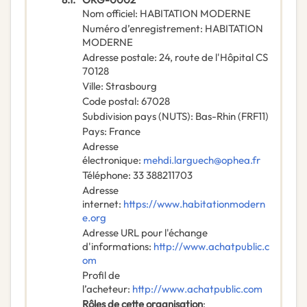
Nom officiel
:
HABITATION MODERNE
Numéro d’enregistrement
:
HABITATION
MODERNE
Adresse postale
:
24, route de l'Hôpital CS
70128
Ville
:
Strasbourg
Code postal
:
67028
Subdivision pays (NUTS)
:
Bas-Rhin
(
FRF11
)
Pays
:
France
Adresse
électronique
:
mehdi.larguech@ophea.fr
Téléphone
:
33 388211703
Adresse
internet
:
https://www.habitationmodern
e.org
Adresse URL pour l'échange
d'informations
:
http://www.achatpublic.c
om
Profil de
l’acheteur
:
http://www.achatpublic.com
Rôles de cette organisation
: