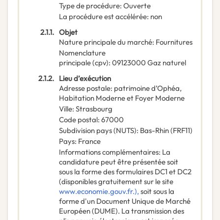
Type de procédure
:
Ouverte
La procédure est accélérée
:
non
2.1.1.
Objet
Nature principale du marché
:
Fournitures
Nomenclature
principale
(
cpv
):
09123000
Gaz naturel
2.1.2.
Lieu d’exécution
Adresse postale
:
patrimoine d’Ophéa,
Habitation Moderne et Foyer Moderne
Ville
:
Strasbourg
Code postal
:
67000
Subdivision pays (NUTS)
:
Bas-Rhin
(
FRF11
)
Pays
:
France
Informations complémentaires
:
La
candidature peut être présentée soit
sous la forme des formulaires DC1 et DC2
(disponibles gratuitement sur le site
www.economie.gouv.fr.),
soit sous la
forme d'un Document Unique de Marché
Européen (DUME). La transmission des