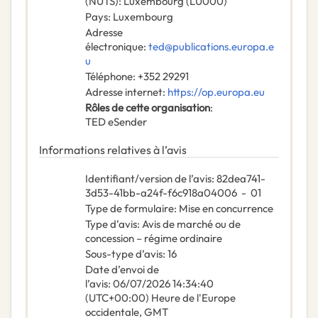
(NUTS)
:
Luxembourg
(
LU000
)
Pays
:
Luxembourg
Adresse
électronique
:
ted@publications.europa.e
u
Téléphone
:
+352 29291
Adresse internet
:
https://op.europa.eu
Rôles de cette organisation
:
TED eSender
Informations relatives à l’avis
Identifiant/version de l’avis
:
82dea741-
3d53-41bb-a24f-f6c918a04006
-
01
Type de formulaire
:
Mise en concurrence
Type d’avis
:
Avis de marché ou de
concession – régime ordinaire
Sous-type d’avis
:
16
Date d’envoi de
l’avis
:
06/07/2026
14:34:40
(UTC+00:00) Heure de l'Europe
occidentale, GMT