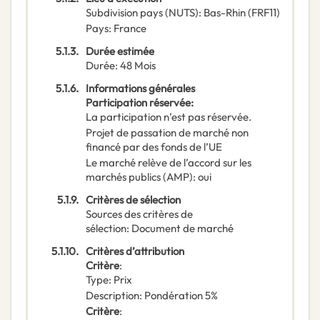
Subdivision pays (NUTS)
:
Bas-Rhin
(
FRF11
)
Pays
:
France
5.1.3.
Durée estimée
Durée
:
48
Mois
5.1.6.
Informations générales
Participation réservée
:
La participation n’est pas réservée.
Projet de passation de marché non
financé par des fonds de l’UE
Le marché relève de l’accord sur les
marchés publics (AMP)
:
oui
5.1.9.
Critères de sélection
Sources des critères de
sélection
:
Document de marché
5.1.10.
Critères d’attribution
Critère
:
Type
:
Prix
Description
:
Pondération 5%
Critère
: