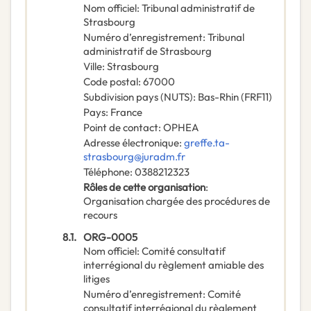
Nom officiel
:
Tribunal administratif de
Strasbourg
Numéro d’enregistrement
:
Tribunal
administratif de Strasbourg
Ville
:
Strasbourg
Code postal
:
67000
Subdivision pays (NUTS)
:
Bas-Rhin
(
FRF11
)
Pays
:
France
Point de contact
:
OPHEA
Adresse électronique
:
greffe.ta-
strasbourg@juradm.fr
Téléphone
:
0388212323
Rôles de cette organisation
:
Organisation chargée des procédures de
recours
8.1.
ORG-0005
Nom officiel
:
Comité consultatif
interrégional du règlement amiable des
litiges
Numéro d’enregistrement
:
Comité
consultatif interrégional du règlement