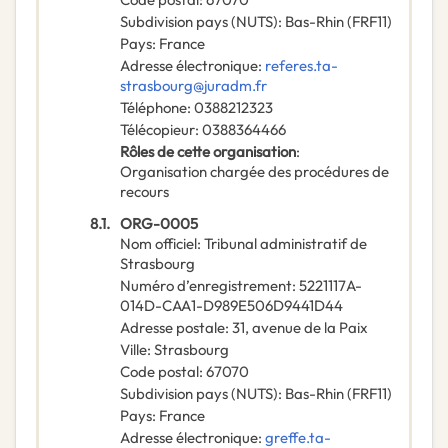
Subdivision pays (NUTS)
:
Bas-Rhin
(
FRF11
)
Pays
:
France
Adresse électronique
:
referes.ta-
strasbourg@juradm.fr
Téléphone
:
0388212323
Télécopieur
:
0388364466
Rôles de cette organisation
:
Organisation chargée des procédures de
recours
8.1.
ORG-0005
Nom officiel
:
Tribunal administratif de
Strasbourg
Numéro d’enregistrement
:
5221117A-
014D-CAA1-D989E506D9441D44
Adresse postale
:
31, avenue de la Paix
Ville
:
Strasbourg
Code postal
:
67070
Subdivision pays (NUTS)
:
Bas-Rhin
(
FRF11
)
Pays
:
France
Adresse électronique
:
greffe.ta-