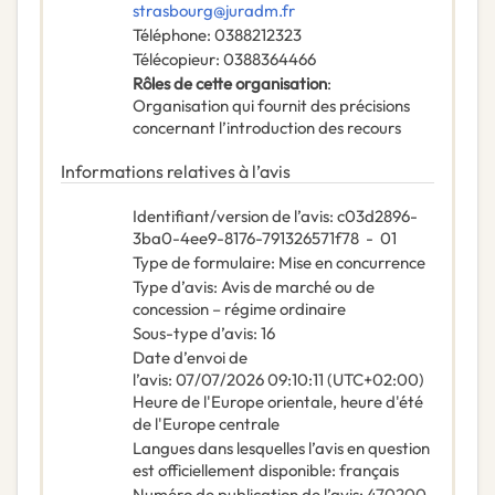
strasbourg@juradm.fr
Téléphone
:
0388212323
Télécopieur
:
0388364466
Rôles de cette organisation
:
Organisation qui fournit des précisions
concernant l’introduction des recours
Informations relatives à l’avis
Identifiant/version de l’avis
:
c03d2896-
3ba0-4ee9-8176-791326571f78
-
01
Type de formulaire
:
Mise en concurrence
Type d’avis
:
Avis de marché ou de
concession – régime ordinaire
Sous-type d’avis
:
16
Date d’envoi de
l’avis
:
07/07/2026
09:10:11 (UTC+02:00)
Heure de l'Europe orientale, heure d'été
de l'Europe centrale
Langues dans lesquelles l’avis en question
est officiellement disponible
:
français
Numéro de publication de l’avis
:
470200-