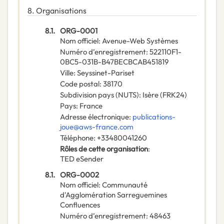
8.
Organisations
8.1.
ORG-0001
Nom officiel
:
Avenue-Web Systèmes
Numéro d’enregistrement
:
522110F1-
0BC5-031B-B47BECBCAB451819
Ville
:
Seyssinet-Pariset
Code postal
:
38170
Subdivision pays (NUTS)
:
Isère
(
FRK24
)
Pays
:
France
Adresse électronique
:
publications-
joue@aws-france.com
Téléphone
:
+33480041260
Rôles de cette organisation
:
TED eSender
8.1.
ORG-0002
Nom officiel
:
Communauté
d'Agglomération Sarreguemines
Confluences
Numéro d’enregistrement
:
48463