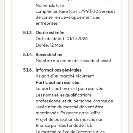
Nomenclature
complémentaire
(
cpv
):
79411100
Services
de conseil en développement des
entreprises
5.1.3.
Durée estimée
Date de début
:
01/11/2026
Durée
:
12
Mois
5.1.4.
Reconduction
Nombre maximum de reconductions
:
3
5.1.6.
Informations générales
Il s’agit d’un marché récurrent
Participation réservée
:
La participation n’est pas réservée.
Les noms et les qualifications
professionnelles du personnel chargé de
l’exécution du marché doivent être
mentionnés
:
Exigence dans l’offre
Projet de passation de marché non
financé par des fonds de l’UE
Le marché relève de l’accord sur les