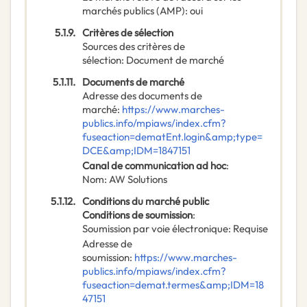
marchés publics (AMP)
:
oui
5.1.9.
Critères de sélection
Sources des critères de
sélection
:
Document de marché
5.1.11.
Documents de marché
Adresse des documents de
marché
:
https://www.marches-
publics.info/mpiaws/index.cfm?
fuseaction=dematEnt.login&amp;type=
DCE&amp;IDM=1847151
Canal de communication ad hoc
:
Nom
:
AW Solutions
5.1.12.
Conditions du marché public
Conditions de soumission
:
Soumission par voie électronique
:
Requise
Adresse de
soumission
:
https://www.marches-
publics.info/mpiaws/index.cfm?
fuseaction=demat.termes&amp;IDM=18
47151