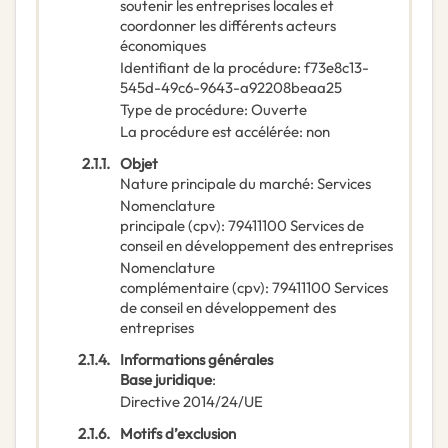
soutenir les entreprises locales et
coordonner les différents acteurs
économiques
Identifiant de la procédure
:
f73e8c13-
545d-49c6-9643-a92208beaa25
Type de procédure
:
Ouverte
La procédure est accélérée
:
non
2.1.1.
Objet
Nature principale du marché
:
Services
Nomenclature
principale
(
cpv
):
79411100
Services de
conseil en développement des entreprises
Nomenclature
complémentaire
(
cpv
):
79411100
Services
de conseil en développement des
entreprises
2.1.4.
Informations générales
Base juridique
:
Directive 2014/24/UE
2.1.6.
Motifs d’exclusion