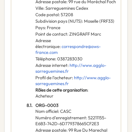
Adresse postale
:
99 rue du Maréchal Foch
Ville
:
Sarreguemines Cedex
Code postal
:
57208
Subdivision pays (NUTS)
:
Moselle
(
FRF33
)
Pays
:
France
Point de contact
:
ZINGRAFF Marc
Adresse
électronique
:
correspondre@aws-
france.com
Téléphone
:
0387283030
Adresse internet
:
http://www.agglo-
sarreguemines.fr
Profil de l’acheteur
:
http://www.agglo-
sarreguemines.fr
Rôles de cette organisation
:
Acheteur
8.1.
ORG-0003
Nom officiel
:
CASC
Numéro d’enregistrement
:
52211155-
E6B3-742D-6D779378665CF2E3
Adresse postale
:
99 Rue Du Marechal