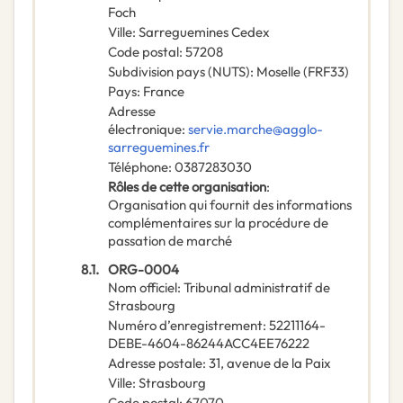
Foch
Ville
:
Sarreguemines Cedex
Code postal
:
57208
Subdivision pays (NUTS)
:
Moselle
(
FRF33
)
Pays
:
France
Adresse
électronique
:
servie.marche@agglo-
sarreguemines.fr
Téléphone
:
0387283030
Rôles de cette organisation
:
Organisation qui fournit des informations
complémentaires sur la procédure de
passation de marché
8.1.
ORG-0004
Nom officiel
:
Tribunal administratif de
Strasbourg
Numéro d’enregistrement
:
52211164-
DEBE-4604-86244ACC4EE76222
Adresse postale
:
31, avenue de la Paix
Ville
:
Strasbourg
Code postal
:
67070