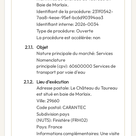
Baie de Morlaix.
Identifiant de la procédure
:
231f0542-
7aa8-4eae-95ef-bc6d90394aa3
Identifiant interne
:
2026-0034
Type de procédure
:
Ouverte
La procédure est accélérée
:
non
2.1.1.
Objet
Nature principale du marché
:
Services
Nomenclature
principale
(
cpv
):
60600000
Services de
transport par voie d'eau
2.1.2.
Lieu d’exécution
Adresse postale
:
Le Château du Taureau
est situé en baie de Morlaix.
Ville
:
29660
Code postal
:
CARANTEC
Subdivision pays
(NUTS)
:
Finistère
(
FRH02
)
Pays
:
France
Informations complémentaires
:
Une visite