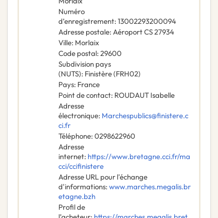
Morlaix
Numéro
d’enregistrement
:
13002293200094
Adresse postale
:
Aéroport CS 27934
Ville
:
Morlaix
Code postal
:
29600
Subdivision pays
(NUTS)
:
Finistère
(
FRH02
)
Pays
:
France
Point de contact
:
ROUDAUT Isabelle
Adresse
électronique
:
Marchespublics@finistere.c
ci.fr
Téléphone
:
0298622960
Adresse
internet
:
https://www.bretagne.cci.fr/ma
cci/ccifinistere
Adresse URL pour l'échange
d'informations
:
www.marches.megalis.br
etagne.bzh
Profil de
l’acheteur
:
https://marches.megalis.bret