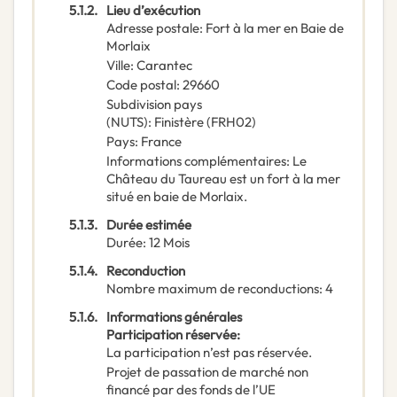
5.1.2.
Lieu d’exécution
Adresse postale
:
Fort à la mer en Baie de
Morlaix
Ville
:
Carantec
Code postal
:
29660
Subdivision pays
(NUTS)
:
Finistère
(
FRH02
)
Pays
:
France
Informations complémentaires
:
Le
Château du Taureau est un fort à la mer
situé en baie de Morlaix.
5.1.3.
Durée estimée
Durée
:
12
Mois
5.1.4.
Reconduction
Nombre maximum de reconductions
:
4
5.1.6.
Informations générales
Participation réservée
:
La participation n’est pas réservée.
Projet de passation de marché non
financé par des fonds de l’UE