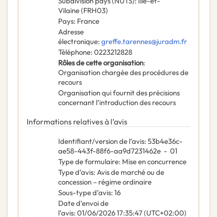
Subdivision pays (NUTS)
:
Ille-et-
Vilaine
(
FRH03
)
Pays
:
France
Adresse
électronique
:
greffe.tarennes@juradm.fr
Téléphone
:
0223212828
Rôles de cette organisation
:
Organisation chargée des procédures de
recours
Organisation qui fournit des précisions
concernant l’introduction des recours
Informations relatives à l’avis
Identifiant/version de l’avis
:
53b4e36c-
ae58-443f-88f6-aa9d7231462e
-
01
Type de formulaire
:
Mise en concurrence
Type d’avis
:
Avis de marché ou de
concession – régime ordinaire
Sous-type d’avis
:
16
Date d’envoi de
l’avis
:
01/06/2026
17:35:47 (UTC+02:00)