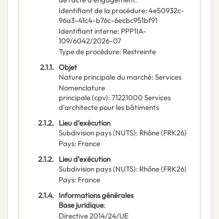
Identifiant de la procédure
:
4e50932c-
96a3-41c4-b76c-6ecbc951bf91
Identifiant interne
:
PPP1IA-
109/6042/2026-07
Type de procédure
:
Restreinte
2.1.1.
Objet
Nature principale du marché
:
Services
Nomenclature
principale
(
cpv
):
71221000
Services
d'architecte pour les bâtiments
2.1.2.
Lieu d’exécution
Subdivision pays (NUTS)
:
Rhône
(
FRK26
)
Pays
:
France
2.1.2.
Lieu d’exécution
Subdivision pays (NUTS)
:
Rhône
(
FRK26
)
Pays
:
France
2.1.4.
Informations générales
Base juridique
:
Directive 2014/24/UE