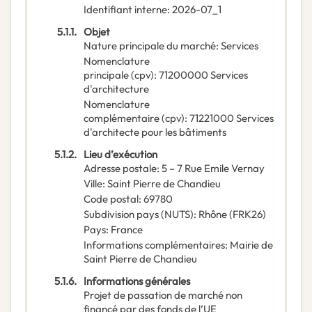
Identifiant interne
:
2026-07_1
5.1.1.
Objet
Nature principale du marché
:
Services
Nomenclature
principale
(
cpv
):
71200000
Services
d'architecture
Nomenclature
complémentaire
(
cpv
):
71221000
Services
d'architecte pour les bâtiments
5.1.2.
Lieu d’exécution
Adresse postale
:
5 – 7 Rue Emile Vernay
Ville
:
Saint Pierre de Chandieu
Code postal
:
69780
Subdivision pays (NUTS)
:
Rhône
(
FRK26
)
Pays
:
France
Informations complémentaires
:
Mairie de
Saint Pierre de Chandieu
5.1.6.
Informations générales
Projet de passation de marché non
financé par des fonds de l’UE