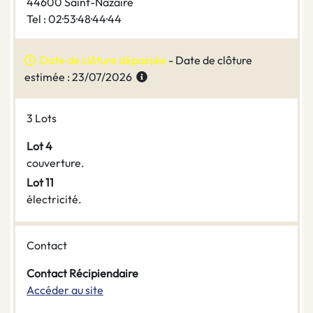
44600 Saint-Nazaire
Tel : 02·53·48·44·44
Date de clôture dépassée
- Date de clôture
estimée : 23/07/2026
3 Lots
Lot 4
couverture.
Lot 11
électricité.
Contact
Contact Récipiendaire
Accéder au site