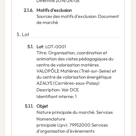
Directive 2014/24/UE
2.1.6.
Motifs d’exclusion
Sources des motifs d'exclusion
:
Document
de marché
5.
Lot
5.1.
Lot
:
LOT-0001
Titre
:
Organisation, coordination et
animation des visites pédagogiques du
centre de valorisation matières
VALOPÔLE Matières (Triel-sur-Seine) et
du centre de valorisation énergétique
AZALYS (Carrières-sous-Poissy)
Description
:
Voir DCE
Identifiant interne
:
1
5.1.1.
Objet
Nature principale du marché
:
Services
Nomenclature
principale
(
cpv
):
79952000
Services
d'organisation d'événements