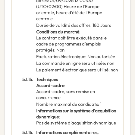
offres
:
01/09/2026
12:00:00
(UTC+02:00) Heure de l'Europe
orientale, heure d'été de l'Europe
centrale
Durée de validité des offres
:
180
Jours
Conditions du marché
:
Le contrat doit être exécuté dans le
cadre de programmes d’emplois
protégés
:
Non
Facturation électronique
:
Non autorisée
La commande en ligne sera utilisée
:
non
Le paiement électronique sera utilisé
:
non
5.1.15.
Techniques
Accord-cadre
:
Accord-cadre, sans remise en
concurrence
Nombre maximal de candidats
:
1
Informations sur le système d’acquisition
dynamique
:
Pas de système d’acquisition dynamique
5.1.16.
Informations complémentaires,