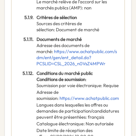
Le marché relève de l’accord sur les
marchés publics (AMP)
:
non
5.1.9.
Critères de sélection
Sources des critères de
sélection
:
Document de marché
5.1.11.
Documents de marché
Adresse des documents de
marché
:
https://www.achatpublic.com/s
dm/ent/gen/ent_detail.do?
PCSLID=CSL_2026_n0VsZ4MPWr
5.1.12.
Conditions du marché public
Conditions de soumission
:
Soumission par voie électronique
:
Requise
Adresse de
soumission
:
https://www.achatpublic.com
Langues dans lesquelles les offres ou
demandes de participation/candidatures
peuvent être présentées
:
français
Catalogue électronique
:
Non autorisée
Date limite de réception des