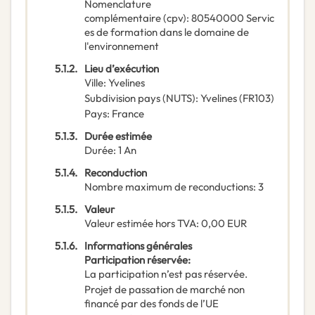
Nomenclature
complémentaire
(
cpv
):
80540000
Servic
es de formation dans le domaine de
l'environnement
5.1.2.
Lieu d’exécution
Ville
:
Yvelines
Subdivision pays (NUTS)
:
Yvelines
(
FR103
)
Pays
:
France
5.1.3.
Durée estimée
Durée
:
1
An
5.1.4.
Reconduction
Nombre maximum de reconductions
:
3
5.1.5.
Valeur
Valeur estimée hors TVA
:
0,00
EUR
5.1.6.
Informations générales
Participation réservée
:
La participation n’est pas réservée.
Projet de passation de marché non
financé par des fonds de l’UE