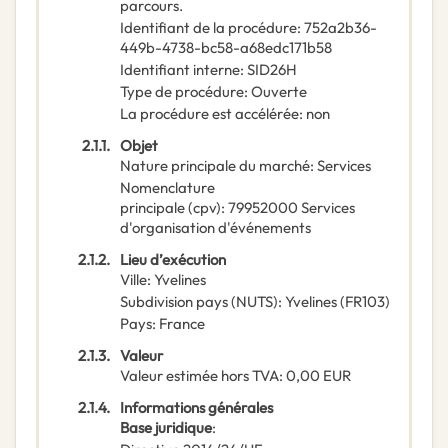
parcours.
Identifiant de la procédure
:
752a2b36-
449b-4738-bc58-a68edc171b58
Identifiant interne
:
SID26H
Type de procédure
:
Ouverte
La procédure est accélérée
:
non
2.1.1.
Objet
Nature principale du marché
:
Services
Nomenclature
principale
(
cpv
):
79952000
Services
d'organisation d'événements
2.1.2.
Lieu d’exécution
Ville
:
Yvelines
Subdivision pays (NUTS)
:
Yvelines
(
FR103
)
Pays
:
France
2.1.3.
Valeur
Valeur estimée hors TVA
:
0,00
EUR
2.1.4.
Informations générales
Base juridique
: