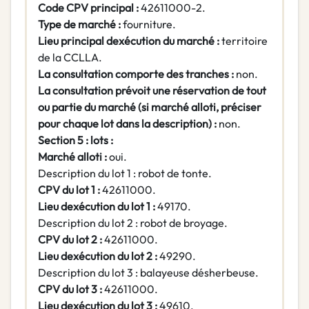
Code CPV principal :
42611000-2.
Type de marché :
fourniture.
Lieu principal dexécution du marché :
territoire
de la CCLLA.
La consultation comporte des tranches :
non.
La consultation prévoit une réservation de tout
ou partie du marché (si marché alloti, préciser
pour chaque lot dans la description) :
non.
Section 5 : lots :
Marché alloti :
oui.
Description du lot 1 : robot de tonte.
CPV du lot 1 :
42611000.
Lieu dexécution du lot 1 :
49170.
Description du lot 2 : robot de broyage.
CPV du lot 2 :
42611000.
Lieu dexécution du lot 2 :
49290.
Description du lot 3 : balayeuse désherbeuse.
CPV du lot 3 :
42611000.
Lieu dexécution du lot 3 :
49610.