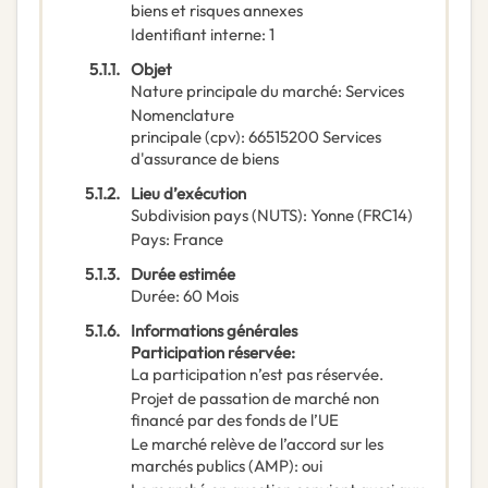
biens et risques annexes
Identifiant interne
:
1
5.1.1.
Objet
Nature principale du marché
:
Services
Nomenclature
principale
(
cpv
):
66515200
Services
d'assurance de biens
5.1.2.
Lieu d’exécution
Subdivision pays (NUTS)
:
Yonne
(
FRC14
)
Pays
:
France
5.1.3.
Durée estimée
Durée
:
60
Mois
5.1.6.
Informations générales
Participation réservée
:
La participation n’est pas réservée.
Projet de passation de marché non
financé par des fonds de l’UE
Le marché relève de l’accord sur les
marchés publics (AMP)
:
oui