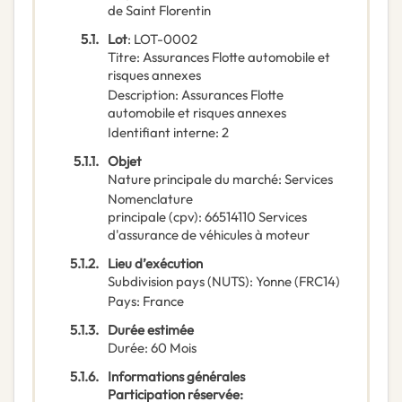
de Saint Florentin
5.1.
Lot
:
LOT-0002
Titre
:
Assurances Flotte automobile et
risques annexes
Description
:
Assurances Flotte
automobile et risques annexes
Identifiant interne
:
2
5.1.1.
Objet
Nature principale du marché
:
Services
Nomenclature
principale
(
cpv
):
66514110
Services
d'assurance de véhicules à moteur
5.1.2.
Lieu d’exécution
Subdivision pays (NUTS)
:
Yonne
(
FRC14
)
Pays
:
France
5.1.3.
Durée estimée
Durée
:
60
Mois
5.1.6.
Informations générales
Participation réservée
: