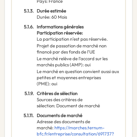
Pays
:
France
5.1.3.
Durée estimée
Durée
:
60
Mois
5.1.6.
Informations générales
Participation réservée
:
La participation n’est pas réservée.
Projet de passation de marché non
financé par des fonds de l’UE
Le marché relève de l’accord sur les
marchés publics (AMP)
:
oui
Le marché en question convient aussi aux
petites et moyennes entreprises
(PME)
:
oui
5.1.9.
Critères de sélection
Sources des critères de
sélection
:
Document de marché
5.1.11.
Documents de marché
Adresse des documents de
marché
:
https://marches.ternum-
bfc.fr/entreprise/consultation/691737?