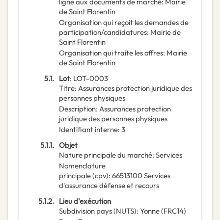
ligne aux documents de marché
:
Mairie
de Saint Florentin
Organisation qui reçoit les demandes de
participation/candidatures
:
Mairie de
Saint Florentin
Organisation qui traite les offres
:
Mairie
de Saint Florentin
5.1.
Lot
:
LOT-0003
Titre
:
Assurances protection juridique des
personnes physiques
Description
:
Assurances protection
juridique des personnes physiques
Identifiant interne
:
3
5.1.1.
Objet
Nature principale du marché
:
Services
Nomenclature
principale
(
cpv
):
66513100
Services
d'assurance défense et recours
5.1.2.
Lieu d’exécution
Subdivision pays (NUTS)
:
Yonne
(
FRC14
)