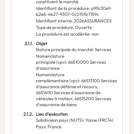
constituent le marché
Identifiant de la procédure
:
a99c30ef-
b2e6-4b27-9307-0c015fb7159c
Identifiant interne
:
2026ASSURANCES
Type de procédure
:
Ouverte
La procédure est accélérée
:
non
2.1.1.
Objet
Nature principale du marché
:
Services
Nomenclature
principale
(
cpv
):
66510000
Services
d'assurance
Nomenclature
complémentaire
(
cpv
):
66513100
Services
d'assurance défense et recours
,
66514110
Services d'assurance de
véhicules à moteur
,
66515200
Services
d'assurance de biens
2.1.2.
Lieu d’exécution
Subdivision pays (NUTS)
:
Yonne
(
FRC14
)
Pays
:
France