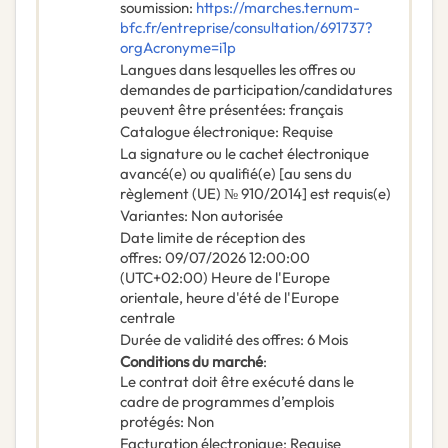
soumission
:
https://marches.ternum-
bfc.fr/entreprise/consultation/691737?
orgAcronyme=i1p
Langues dans lesquelles les offres ou
demandes de participation/candidatures
peuvent être présentées
:
français
Catalogue électronique
:
Requise
La signature ou le cachet électronique
avancé(e) ou qualifié(e) [au sens du
règlement (UE) № 910/2014] est requis(e)
Variantes
:
Non autorisée
Date limite de réception des
offres
:
09/07/2026
12:00:00
(UTC+02:00) Heure de l'Europe
orientale, heure d'été de l'Europe
centrale
Durée de validité des offres
:
6
Mois
Conditions du marché
:
Le contrat doit être exécuté dans le
cadre de programmes d’emplois
protégés
:
Non
Facturation électronique
:
Requise