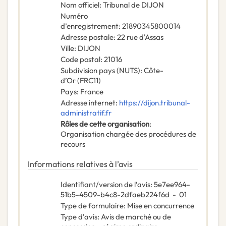
Nom officiel
:
Tribunal de DIJON
Numéro
d’enregistrement
:
21890345800014
Adresse postale
:
22 rue d'Assas
Ville
:
DIJON
Code postal
:
21016
Subdivision pays (NUTS)
:
Côte-
d’Or
(
FRC11
)
Pays
:
France
Adresse internet
:
https://dijon.tribunal-
administratif.fr
Rôles de cette organisation
:
Organisation chargée des procédures de
recours
Informations relatives à l’avis
Identifiant/version de l’avis
:
5e7ee964-
51b5-4509-b4c8-2dfaeb224f6d
-
01
Type de formulaire
:
Mise en concurrence
Type d’avis
:
Avis de marché ou de