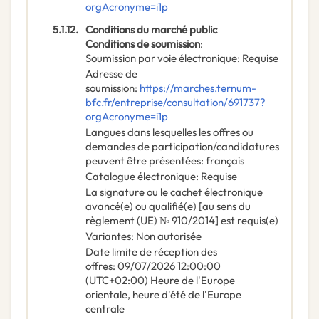
orgAcronyme=i1p
5.1.12.
Conditions du marché public
Conditions de soumission
:
Soumission par voie électronique
:
Requise
Adresse de
soumission
:
https://marches.ternum-
bfc.fr/entreprise/consultation/691737?
orgAcronyme=i1p
Langues dans lesquelles les offres ou
demandes de participation/candidatures
peuvent être présentées
:
français
Catalogue électronique
:
Requise
La signature ou le cachet électronique
avancé(e) ou qualifié(e) [au sens du
règlement (UE) № 910/2014] est requis(e)
Variantes
:
Non autorisée
Date limite de réception des
offres
:
09/07/2026
12:00:00
(UTC+02:00) Heure de l'Europe
orientale, heure d'été de l'Europe
centrale