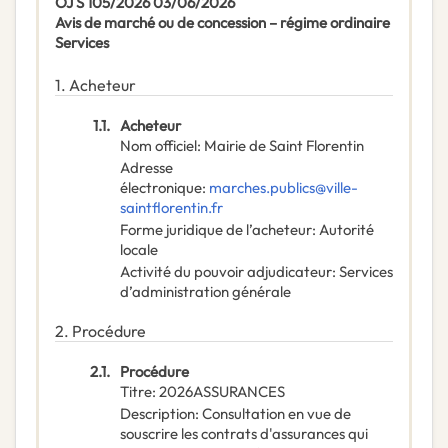
OJ S 105/2026 03/06/2026
Avis de marché ou de concession – régime ordinaire
Services
1.
Acheteur
1.1.
Acheteur
Nom officiel
:
Mairie de Saint Florentin
Adresse
électronique
:
marches.publics@ville-
saintflorentin.fr
Forme juridique de l’acheteur
:
Autorité
locale
Activité du pouvoir adjudicateur
:
Services
d’administration générale
2.
Procédure
2.1.
Procédure
Titre
:
2026ASSURANCES
Description
:
Consultation en vue de
souscrire les contrats d'assurances qui