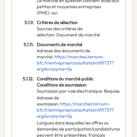
Le marché en question convient aussi aux
petites et moyennes entreprises
(PME)
:
oui
5.1.9.
Critères de sélection
Sources des critères de
sélection
:
Document de marché
5.1.11.
Documents de marché
Adresse des documents de
marché
:
https://marches.ternum-
bfc.fr/entreprise/consultation/691737?
orgAcronyme=i1p
5.1.12.
Conditions du marché public
Conditions de soumission
:
Soumission par voie électronique
:
Requise
Adresse de
soumission
:
https://marches.ternum-
bfc.fr/entreprise/consultation/691737?
orgAcronyme=i1p
Langues dans lesquelles les offres ou
demandes de participation/candidatures
peuvent être présentées
:
français