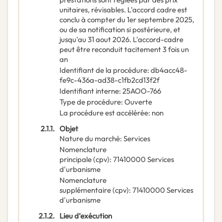
unitaires, révisables. L'accord cadre est
conclu à compter du 1er septembre 2025,
ou de sa notification si postérieure, et
jusqu'au 31 aout 2026. L'accord-cadre
peut être reconduit tacitement 3 fois un
an
Identifiant de la procédure
:
db4acc48-
fe9c-436a-ad38-c1fb2cd13f2f
Identifiant interne
:
25AOO-766
Type de procédure
:
Ouverte
La procédure est accélérée
:
non
2.1.1.
Objet
Nature du marché
:
Services
Nomenclature
principale
(
cpv
):
71410000
Services
d'urbanisme
Nomenclature
supplémentaire
(
cpv
):
71410000
Services
d'urbanisme
2.1.2.
Lieu d’exécution