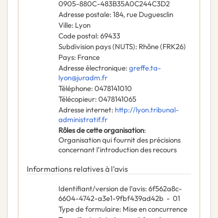
0905-880C-483B35A0C244C3D2
Adresse postale
:
184, rue Duguesclin
Ville
:
Lyon
Code postal
:
69433
Subdivision pays (NUTS)
:
Rhône
(
FRK26
)
Pays
:
France
Adresse électronique
:
greffe.ta-
lyon@juradm.fr
Téléphone
:
0478141010
Télécopieur
:
0478141065
Adresse internet
:
http://lyon.tribunal-
administratif.fr
Rôles de cette organisation
:
Organisation qui fournit des précisions
concernant l’introduction des recours
Informations relatives à l’avis
Identifiant/version de l’avis
:
6f562a8c-
6604-4742-a3e1-9fbf439ad42b
-
01
Type de formulaire
:
Mise en concurrence