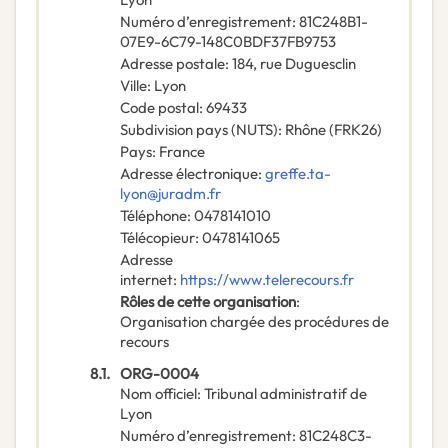
Numéro d’enregistrement
:
81C248B1-
07E9-6C79-148C0BDF37FB9753
Adresse postale
:
184, rue Duguesclin
Ville
:
Lyon
Code postal
:
69433
Subdivision pays (NUTS)
:
Rhône
(
FRK26
)
Pays
:
France
Adresse électronique
:
greffe.ta-
lyon@juradm.fr
Téléphone
:
0478141010
Télécopieur
:
0478141065
Adresse
internet
:
https://www.telerecours.fr
Rôles de cette organisation
:
Organisation chargée des procédures de
recours
8.1.
ORG-0004
Nom officiel
:
Tribunal administratif de
Lyon
Numéro d’enregistrement
:
81C248C3-