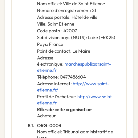
Nom officiel
:
Ville de Saint Etienne
Numéro d’enregistrement
:
21
Adresse postale
:
Hôtel de ville
Ville
:
Saint Etienne
Code postal
:
42007
Subdivision pays (NUTS)
:
Loire
(
FRK25
)
Pays
:
France
Point de contact
:
Le Maire
Adresse
électronique
:
marchespublics@saint-
etienne.fr
Téléphone
:
0477486604
Adresse internet
:
http://www.saint-
etienne.fr/
Profil de l’acheteur
:
http://www.saint-
etienne.fr
Rôles de cette organisation
:
Acheteur
8.1.
ORG-0003
Nom officiel
:
Tribunal administratif de
Lyon