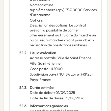
Nomenclature
supplémentaire
(
cpv
):
71410000
Services
d'urbanisme
Options
:
Description des options
:
Le contrat
prévoit la possibilité de confier
ultérieurement au titulaire du marché un
ou plusieurs marchés ayant pour objet la
réalisation de prestations similaires
5.1.2.
Lieu d’exécution
Adresse postale
:
Ville de Saint Etienne
Ville
:
Saint-étienne
Code postal
:
42000
Subdivision pays (NUTS)
:
Loire
(
FRK25
)
Pays
:
France
5.1.3.
Durée estimée
Date de début
:
01/09/2025
Date de fin de durée
:
31/08/2026
5.1.6.
Informations générales
Il s’agit d’un marché récurrent