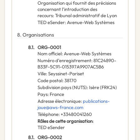
Organisation qui fournit des précisions
concernant l’introduction des
recours
:
Tribunal administratif de Lyon
TED eSender
:
Avenue-Web Systèmes
8.
Organisations
8.1.
ORG-0001
Nom officiel
:
Avenue-Web Systèmes
Numéro d’enregistrement
:
81C24890-
B33F-5C91-015397A9907AC5B6
Ville
:
Seyssinet-Pariset
Code postal
:
38170
Subdivision pays (NUTS)
:
Isère
(
FRK24
)
Pays
:
France
Adresse électronique
:
publications-
joue@aws-france.com
Téléphone
:
+33480041260
Rôles de cette organisation
:
TED eSender
8.1.
ORG-0002