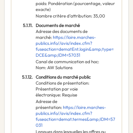
poids
:
Pondération (pourcentage, valeur
exacte)
Nombre critère d’attribution
:
35,00
5.1.11.
Documents de marché
Adresse des documents de
marché
:
https://loire.marches-
publics.info//avis/index.cfm?
fuseaction=dematEnt.login&amp;type=
DCE&amp;IDM=57031
Canal de communication ad hoc
:
Nom
:
AW Solutions
5.1.12.
Conditions du marché public
Conditions de présentation
:
Présentation par voie
électronique
:
Requise
Adresse de
présentation
:
https://loire.marches-
publics.info//avis/index.cfm?
fuseaction=demat.termes&amp;IDM=57
031
Langues dans lesquelles les offres ou