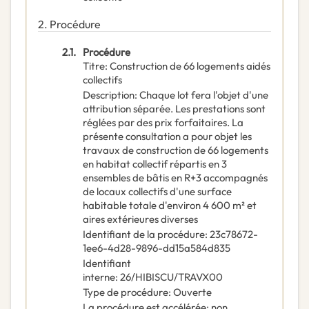
2.
Procédure
2.1.
Procédure
Titre
:
Construction de 66 logements aidés
collectifs
Description
:
Chaque lot fera l'objet d'une
attribution séparée. Les prestations sont
réglées par des prix forfaitaires. La
présente consultation a pour objet les
travaux de construction de 66 logements
en habitat collectif répartis en 3
ensembles de bâtis en R+3 accompagnés
de locaux collectifs d'une surface
habitable totale d'environ 4 600 m² et
aires extérieures diverses
Identifiant de la procédure
:
23c78672-
1ee6-4d28-9896-dd15a584d835
Identifiant
interne
:
26/HIBISCU/TRAVX00
Type de procédure
:
Ouverte
La procédure est accélérée
:
non