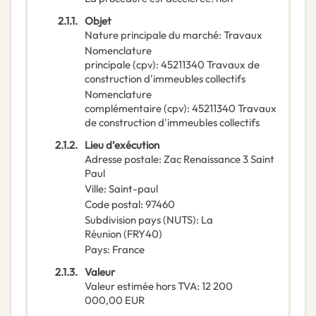
2.1.1.
Objet
Nature principale du marché
:
Travaux
Nomenclature
principale
(
cpv
):
45211340
Travaux de
construction d'immeubles collectifs
Nomenclature
complémentaire
(
cpv
):
45211340
Travaux
de construction d'immeubles collectifs
2.1.2.
Lieu d’exécution
Adresse postale
:
Zac Renaissance 3 Saint
Paul
Ville
:
Saint-paul
Code postal
:
97460
Subdivision pays (NUTS)
:
La
Réunion
(
FRY40
)
Pays
:
France
2.1.3.
Valeur
Valeur estimée hors TVA
:
12 200
000,00
EUR