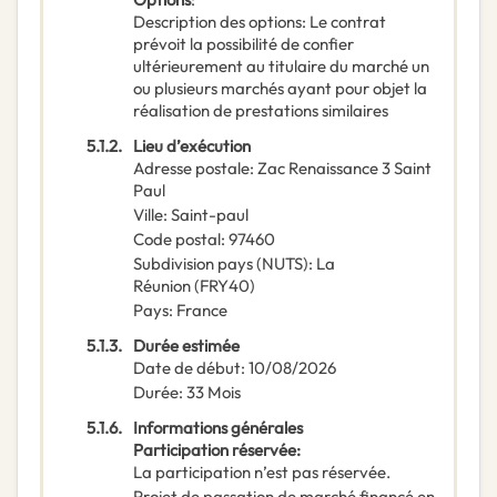
Description des options
:
Le contrat
prévoit la possibilité de confier
ultérieurement au titulaire du marché un
ou plusieurs marchés ayant pour objet la
réalisation de prestations similaires
5.1.2.
Lieu d’exécution
Adresse postale
:
Zac Renaissance 3 Saint
Paul
Ville
:
Saint-paul
Code postal
:
97460
Subdivision pays (NUTS)
:
La
Réunion
(
FRY40
)
Pays
:
France
5.1.3.
Durée estimée
Date de début
:
10/08/2026
Durée
:
33
Mois
5.1.6.
Informations générales
Participation réservée
:
La participation n’est pas réservée.
Projet de passation de marché financé en