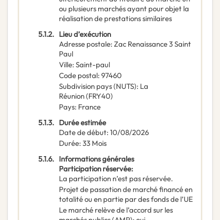
ou plusieurs marchés ayant pour objet la
réalisation de prestations similaires
5.1.2.
Lieu d’exécution
Adresse postale
:
Zac Renaissance 3 Saint
Paul
Ville
:
Saint-paul
Code postal
:
97460
Subdivision pays (NUTS)
:
La
Réunion
(
FRY40
)
Pays
:
France
5.1.3.
Durée estimée
Date de début
:
10/08/2026
Durée
:
33
Mois
5.1.6.
Informations générales
Participation réservée
:
La participation n’est pas réservée.
Projet de passation de marché financé en
totalité ou en partie par des fonds de l’UE
Le marché relève de l’accord sur les
marchés publics (AMP)
:
oui