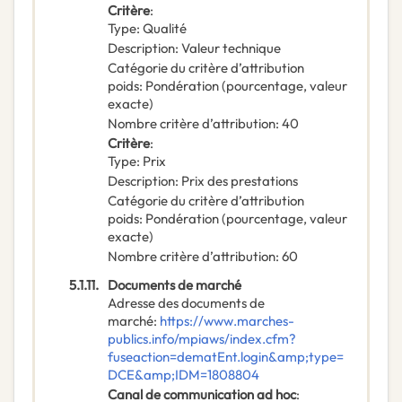
Critère
:
Type
:
Qualité
Description
:
Valeur technique
Catégorie du critère d’attribution
poids
:
Pondération (pourcentage, valeur
exacte)
Nombre critère d’attribution
:
40
Critère
:
Type
:
Prix
Description
:
Prix des prestations
Catégorie du critère d’attribution
poids
:
Pondération (pourcentage, valeur
exacte)
Nombre critère d’attribution
:
60
5.1.11.
Documents de marché
Adresse des documents de
marché
:
https://www.marches-
publics.info/mpiaws/index.cfm?
fuseaction=dematEnt.login&amp;type=
DCE&amp;IDM=1808804
Canal de communication ad hoc
: