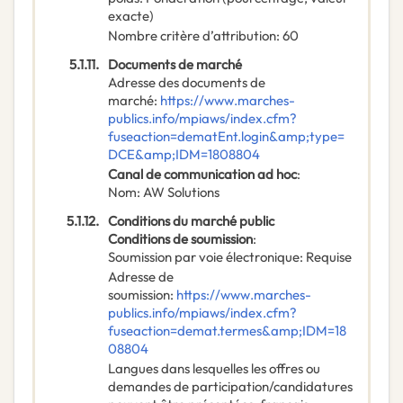
exacte)
Nombre critère d’attribution
:
60
5.1.11.
Documents de marché
Adresse des documents de
marché
:
https://www.marches-
publics.info/mpiaws/index.cfm?
fuseaction=dematEnt.login&amp;type=
DCE&amp;IDM=1808804
Canal de communication ad hoc
:
Nom
:
AW Solutions
5.1.12.
Conditions du marché public
Conditions de soumission
:
Soumission par voie électronique
:
Requise
Adresse de
soumission
:
https://www.marches-
publics.info/mpiaws/index.cfm?
fuseaction=demat.termes&amp;IDM=18
08804
Langues dans lesquelles les offres ou
demandes de participation/candidatures