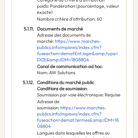
poids
:
Pondération (pourcentage, valeur
exacte)
Nombre critère d’attribution
:
60
5.1.11.
Documents de marché
Adresse des documents de
marché
:
https://www.marches-
publics.info/mpiaws/index.cfm?
fuseaction=dematEnt.login&amp;type=
DCE&amp;IDM=1808804
Canal de communication ad hoc
:
Nom
:
AW Solutions
5.1.12.
Conditions du marché public
Conditions de soumission
:
Soumission par voie électronique
:
Requise
Adresse de
soumission
:
https://www.marches-
publics.info/mpiaws/index.cfm?
fuseaction=demat.termes&amp;IDM=18
08804
Langues dans lesquelles les offres ou