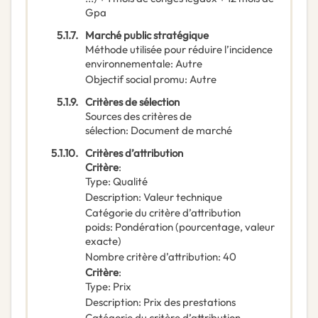
Gpa
5.1.7.
Marché public stratégique
Méthode utilisée pour réduire l’incidence
environnementale
:
Autre
Objectif social promu
:
Autre
5.1.9.
Critères de sélection
Sources des critères de
sélection
:
Document de marché
5.1.10.
Critères d’attribution
Critère
:
Type
:
Qualité
Description
:
Valeur technique
Catégorie du critère d’attribution
poids
:
Pondération (pourcentage, valeur
exacte)
Nombre critère d’attribution
:
40
Critère
:
Type
:
Prix
Description
:
Prix des prestations
Catégorie du critère d’attribution