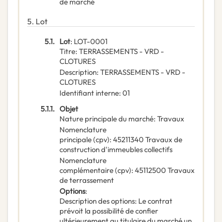
de marché
5.
Lot
5.1.
Lot
:
LOT-0001
Titre
:
TERRASSEMENTS - VRD -
CLOTURES
Description
:
TERRASSEMENTS - VRD -
CLOTURES
Identifiant interne
:
01
5.1.1.
Objet
Nature principale du marché
:
Travaux
Nomenclature
principale
(
cpv
):
45211340
Travaux de
construction d'immeubles collectifs
Nomenclature
complémentaire
(
cpv
):
45112500
Travaux
de terrassement
Options
:
Description des options
:
Le contrat
prévoit la possibilité de confier
ultérieurement au titulaire du marché un