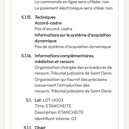
La commande en ligne sera utilisée
:
non
Le paiement électronique sera utilisé
:
non
5.1.15.
Techniques
Accord-cadre
:
Pas d’accord-cadre
Informations sur le système d’acquisition
dynamique
:
Pas de système d’acquisition dynamique
5.1.16.
Informations complémentaires,
médiation et recours
Organisation chargée des procédures de
recours
:
Tribunal judiciaire de Saint Denis
Organisation qui fournit des précisions
concernant l’introduction des
recours
:
Tribunal judiciaire de Saint Denis
5.1.
Lot
:
LOT-0003
Titre
:
ETANCHEITE
Description
:
ETANCHEITE
Identifiant interne
:
03
5.1.1.
Objet