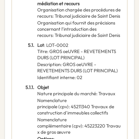
médiation et recours
Organisation chargée des procédures de
recours
:
Tribunal judiciaire de Saint Denis
Organisation qui fournit des précisions
concernant l’introduction des
recours
:
Tribunal judiciaire de Saint Denis
5.1.
Lot
:
LOT-0002
Titre
:
GROS oeUVRE - REVETEMENTS
DURS (LOT PRINCIPAL)
Description
:
GROS oeUVRE -
REVETEMENTS DURS (LOT PRINCIPAL)
Identifiant interne
:
02
5.1.1.
Objet
Nature principale du marché
:
Travaux
Nomenclature
principale
(
cpv
):
45211340
Travaux de
construction d'immeubles collectifs
Nomenclature
complémentaire
(
cpv
):
45223220
Travau
x de gros œuvre
Options
: