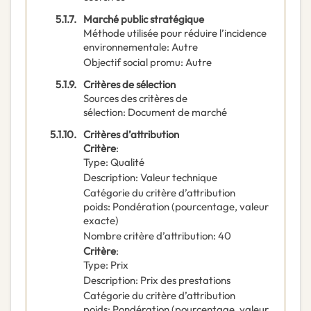
5.1.7.
Marché public stratégique
Méthode utilisée pour réduire l’incidence
environnementale
:
Autre
Objectif social promu
:
Autre
5.1.9.
Critères de sélection
Sources des critères de
sélection
:
Document de marché
5.1.10.
Critères d’attribution
Critère
:
Type
:
Qualité
Description
:
Valeur technique
Catégorie du critère d’attribution
poids
:
Pondération (pourcentage, valeur
exacte)
Nombre critère d’attribution
:
40
Critère
:
Type
:
Prix
Description
:
Prix des prestations
Catégorie du critère d’attribution
poids
:
Pondération (pourcentage, valeur