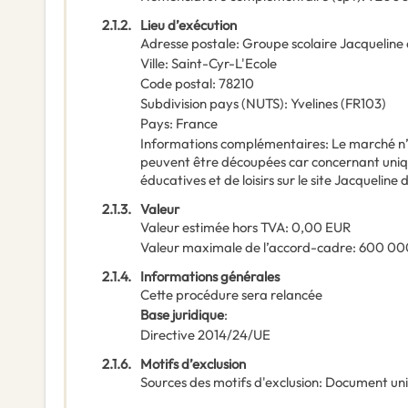
2.1.2.
Lieu d’exécution
Adresse postale
:
Groupe scolaire Jacqueline d
Ville
:
Saint-Cyr-L'Ecole
Code postal
:
78210
Subdivision pays (NUTS)
:
Yvelines
(
FR103
)
Pays
:
France
Informations complémentaires
:
Le marché n’e
peuvent être découpées car concernant uniqu
éducatives et de loisirs sur le site Jacqueline 
2.1.3.
Valeur
Valeur estimée hors TVA
:
0,00
EUR
Valeur maximale de l’accord-cadre
:
600 00
2.1.4.
Informations générales
Cette procédure sera relancée
Base juridique
:
Directive 2014/24/UE
2.1.6.
Motifs d’exclusion
Sources des motifs d'exclusion
:
Document un