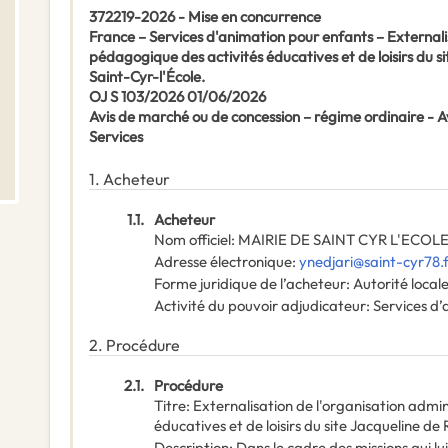
372219-2026 - Mise en concurrence
France – Services d'animation pour enfants – Externali
pédagogique des activités éducatives et de loisirs du 
Saint-Cyr-l'École.
OJ S 103/2026 01/06/2026
Avis de marché ou de concession – régime ordinaire -
Services
1.
Acheteur
1.1.
Acheteur
Nom officiel
:
MAIRIE DE SAINT CYR L'ECOL
Adresse électronique
:
ynedjari@saint-cyr78.
Forme juridique de l’acheteur
:
Autorité local
Activité du pouvoir adjudicateur
:
Services d’
2.
Procédure
2.1.
Procédure
Titre
:
Externalisation de l'organisation admi
éducatives et de loisirs du site Jacqueline d
Description
:
Dans le cadre des missions qui lu