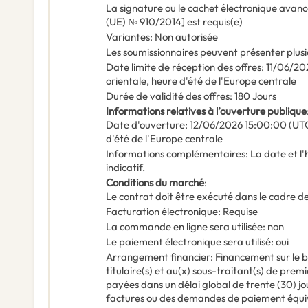
La signature ou le cachet électronique avanc
(UE) № 910/2014] est requis(e)
Variantes
:
Non autorisée
Les soumissionnaires peuvent présenter plusi
Date limite de réception des offres
:
11/06/20
orientale, heure d'été de l'Europe centrale
Durée de validité des offres
:
180
Jours
Informations relatives à l’ouverture publique
Date d'ouverture
:
12/06/2026
15:00:00 (UTC
d'été de l'Europe centrale
Informations complémentaires
:
La date et l
indicatif.
Conditions du marché
:
Le contrat doit être exécuté dans le cadre
Facturation électronique
:
Requise
La commande en ligne sera utilisée
:
non
Le paiement électronique sera utilisé
:
oui
Arrangement financier
:
Financement sur le 
titulaire(s) et au(x) sous-traitant(s) de pre
payées dans un délai global de trente (30) j
factures ou des demandes de paiement équi