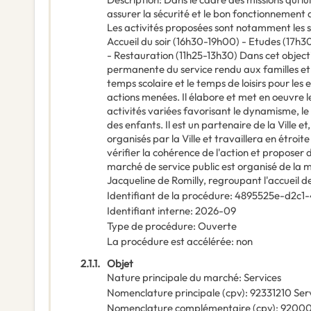
assurer la sécurité et le bon fonctionnement de
Les activités proposées sont notamment les s
Accueil du soir (16h30-19h00) - Etudes (17h
- Restauration (11h25-13h30) Dans cet objectif
permanente du service rendu aux familles et a
temps scolaire et le temps de loisirs pour les e
actions menées. Il élabore et met en oeuvre
activités variées favorisant le dynamisme, l
des enfants. Il est un partenaire de la Ville e
organisés par la Ville et travaillera en étroit
vérifier la cohérence de l'action et proposer 
marché de service public est organisé de la m
Jacqueline de Romilly, regroupant l'accueil des
Identifiant de la procédure
:
4895525e-d2c1-
Identifiant interne
:
2026-09
Type de procédure
:
Ouverte
La procédure est accélérée
:
non
2.1.1.
Objet
Nature principale du marché
:
Services
Nomenclature principale
(
cpv
):
92331210
Ser
Nomenclature complémentaire
(
cpv
):
9200