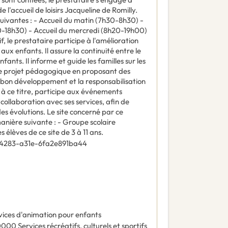
 l'accueil de loisirs Jacqueline de Romilly.
uivantes : - Accueil du matin (7h30-8h30) -
30-18h30) - Accueil du mercredi (8h20-19h00)
, le prestataire participe à l'amélioration
ux enfants. Il assure la continuité entre le
nfants. Il informe et guide les familles sur les
 le projet pédagogique en proposant des
e bon développement et la responsabilisation
t, à ce titre, participe aux événements
e collaboration avec ses services, afin de
des évolutions. Le site concerné par ce
anière suivante : - Groupe scolaire
 élèves de ce site de 3 à 11 ans.
4283-a31e-6fa2e891ba44
vices d'animation pour enfants
0000
Services récréatifs, culturels et sportifs