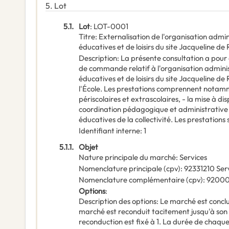
5.
Lot
5.1.
Lot
:
LOT-0001
Titre
:
Externalisation de l'organisation admi
éducatives et de loisirs du site Jacqueline d
Description
:
La présente consultation a pour 
de commande relatif à l'organisation admini
éducatives et de loisirs du site Jacqueline d
l'École. Les prestations comprennent notamme
périscolaires et extrascolaires, - la mise à d
coordination pédagogique et administrative d
éducatives de la collectivité. Les prestations
Identifiant interne
:
1
5.1.1.
Objet
Nature principale du marché
:
Services
Nomenclature principale
(
cpv
):
92331210
Ser
Nomenclature complémentaire
(
cpv
):
9200
Options
:
Description des options
:
Le marché est conclu
marché est reconduit tacitement jusqu'à so
reconduction est fixé à 1. La durée de chaque