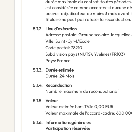
durée maximale du contrat, toutes périodes 
est considérée comme acceptée si aucune décis
pouvoir adjudicateur au moins 3 mois avant la
titulaire ne peut pas refuser la reconduction.
5.1.2.
Lieu d’exécution
Adresse postale
:
Groupe scolaire Jacqueline d
Ville
:
Saint-Cyr-L'Ecole
Code postal
:
78210
Subdivision pays (NUTS)
:
Yvelines
(
FR103
)
Pays
:
France
5.1.3.
Durée estimée
Durée
:
24
Mois
5.1.4.
Reconduction
Nombre maximum de reconductions
:
1
5.1.5.
Valeur
Valeur estimée hors TVA
:
0,00
EUR
Valeur maximale de l’accord-cadre
:
600 00
5.1.6.
Informations générales
Participation réservée
: