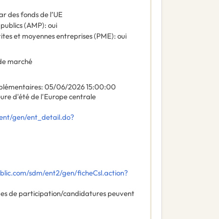
ar des fonds de l’UE
 publics (AMP)
:
oui
tites et moyennes entreprises (PME)
:
oui
de marché
plémentaires
:
05/06/2026
15:00:00
ure d'été de l'Europe centrale
ent/gen/ent_detail.do?
lic.com/sdm/ent2/gen/ficheCsl.action?
des de participation/candidatures peuvent