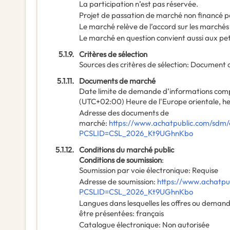
La participation n’est pas réservée.
Projet de passation de marché non financé p
Le marché relève de l’accord sur les marchés
Le marché en question convient aussi aux pe
5.1.9.
Critères de sélection
Sources des critères de sélection
:
Document 
5.1.11.
Documents de marché
Date limite de demande d’informations com
(UTC+02:00) Heure de l'Europe orientale, he
Adresse des documents de
marché
:
https://www.achatpublic.com/sdm/
PCSLID=CSL_2026_Kt9UGhnKbo
5.1.12.
Conditions du marché public
Conditions de soumission
:
Soumission par voie électronique
:
Requise
Adresse de soumission
:
https://www.achatpub
PCSLID=CSL_2026_Kt9UGhnKbo
Langues dans lesquelles les offres ou deman
être présentées
:
français
Catalogue électronique
:
Non autorisée