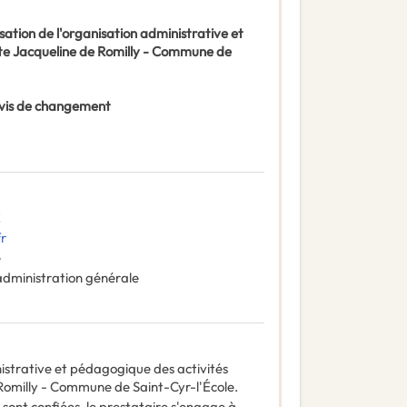
sation de l'organisation administrative et
site Jacqueline de Romilly - Commune de
 Avis de changement
E
fr
e
administration générale
nistrative et pédagogique des activités
e Romilly - Commune de Saint-Cyr-l'École.
i sont confiées, le prestataire s'engage à