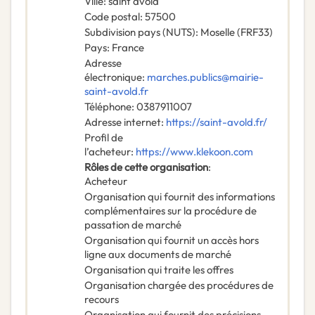
Ville
:
saint avold
Code postal
:
57500
Subdivision pays (NUTS)
:
Moselle
(
FRF33
)
Pays
:
France
Adresse
électronique
:
marches.publics@mairie-
saint-avold.fr
Téléphone
:
0387911007
Adresse internet
:
https://saint-avold.fr/
Profil de
l’acheteur
:
https://www.klekoon.com
Rôles de cette organisation
:
Acheteur
Organisation qui fournit des informations
complémentaires sur la procédure de
passation de marché
Organisation qui fournit un accès hors
ligne aux documents de marché
Organisation qui traite les offres
Organisation chargée des procédures de
recours
Organisation qui fournit des précisions