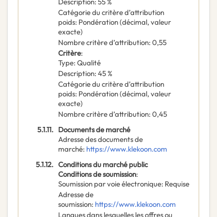
Description
:
55 %
Catégorie du critère d’attribution
poids
:
Pondération (décimal, valeur
exacte)
Nombre critère d’attribution
:
0,55
Critère
:
Type
:
Qualité
Description
:
45 %
Catégorie du critère d’attribution
poids
:
Pondération (décimal, valeur
exacte)
Nombre critère d’attribution
:
0,45
5.1.11.
Documents de marché
Adresse des documents de
marché
:
https://www.klekoon.com
5.1.12.
Conditions du marché public
Conditions de soumission
:
Soumission par voie électronique
:
Requise
Adresse de
soumission
:
https://www.klekoon.com
Langues dans lesquelles les offres ou