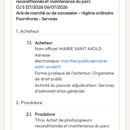
reconditionnés et maintenance du parc
OJ S 127/2026 06/07/2026
Avis de marché ou de concession – régime ordinaire
Fournitures -
Services
1.
Acheteur
1.1.
Acheteur
Nom officiel
:
MAIRIE SAINT AVOLD
Adresse
électronique
:
marches.publics@mairie-
saint-avold.fr
Forme juridique de l’acheteur
:
Organisme
de droit public
Activité du pouvoir adjudicateur
:
Services
d’administration générale
2.
Procédure
2.1.
Procédure
Titre
:
Achat de photocopieurs
reconditionnés et maintenance du parc