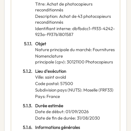
Titre
:
Achat de photocopieurs
reconditionnés
Description
:
Achat de 43 photocopieurs
reconditionnés
Identifiant interne
:
dbfbdcc1-f933-4242-
923a-f937b1801587
5.1.1.
Objet
Nature principale du marché
:
Fournitures
Nomenclature
principale
(
cpv
):
30121100
Photocopieurs
5.1.2.
Lieu d’exécution
Ville
:
saint avold
Code postal
:
57500
Subdivision pays (NUTS)
:
Moselle
(
FRF33
)
Pays
:
France
5.1.3.
Durée estimée
Date de début
:
01/09/2026
Date de fin de durée
:
31/08/2030
5.1.6.
Informations générales