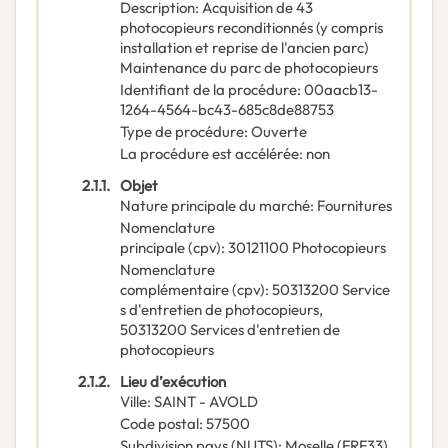
Description
:
Acquisition de 43
photocopieurs reconditionnés (y compris
installation et reprise de l'ancien parc)
Maintenance du parc de photocopieurs
Identifiant de la procédure
:
00aacb13-
1264-4564-bc43-685c8de88753
Type de procédure
:
Ouverte
La procédure est accélérée
:
non
2.1.1.
Objet
Nature principale du marché
:
Fournitures
Nomenclature
principale
(
cpv
):
30121100
Photocopieurs
Nomenclature
complémentaire
(
cpv
):
50313200
Service
s d'entretien de photocopieurs
,
50313200
Services d'entretien de
photocopieurs
2.1.2.
Lieu d’exécution
Ville
:
SAINT - AVOLD
Code postal
:
57500
Subdivision pays (NUTS)
:
Moselle
(
FRF33
)