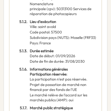
Nomenclature
principale
(
cpv
):
50313100
Services de
réparation de photocopieurs
5.1.2.
Lieu d’exécution
Ville
:
saint avold
Code postal
:
57500
Subdivision pays (NUTS)
:
Moselle
(
FRF33
)
Pays
:
France
5.1.3.
Durée estimée
Date de début
:
01/09/2026
Date de fin de durée
:
31/08/2030
5.1.6.
Informations générales
Participation réservée
:
La participation n’est pas réservée.
Projet de passation de marché non
financé par des fonds de l’UE
Le marché relève de l’accord sur les
marchés publics (AMP)
:
oui
5.1.7.
Marché public stratégique