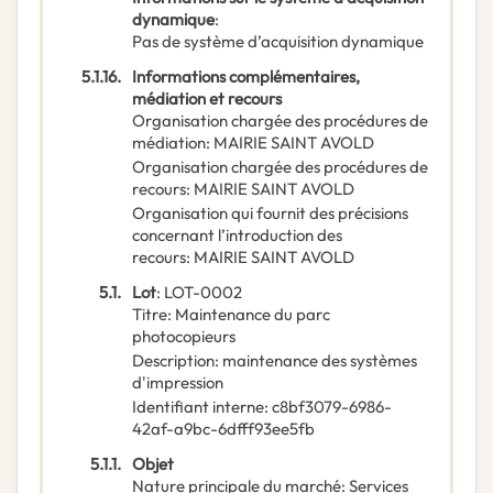
dynamique
:
Pas de système d’acquisition dynamique
5.1.16.
Informations complémentaires,
médiation et recours
Organisation chargée des procédures de
médiation
:
MAIRIE SAINT AVOLD
Organisation chargée des procédures de
recours
:
MAIRIE SAINT AVOLD
Organisation qui fournit des précisions
concernant l’introduction des
recours
:
MAIRIE SAINT AVOLD
5.1.
Lot
:
LOT-0002
Titre
:
Maintenance du parc
photocopieurs
Description
:
maintenance des systèmes
d'impression
Identifiant interne
:
c8bf3079-6986-
42af-a9bc-6dfff93ee5fb
5.1.1.
Objet
Nature principale du marché
:
Services