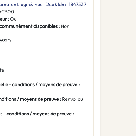
=dematent.login&type=Dce&Idm=1847537
ACB00
eur :
Oui
 communément disponibles :
Non
6920
te
elle - conditions / moyens de preuve :
nditions / moyens de preuve :
Renvoi au
s - conditions / moyens de preuve :