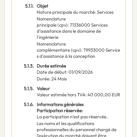
5.1.1.
Objet
Nature principale du marché
:
Services
Nomenclature
principale
(
cpv
):
71336000
Services
d'assistance dans le domaine de
l'ingénierie
Nomenclature
complémentaire
(
cpv
):
79933000
Service
s d'assistance à la conception
5.1.3.
Durée estimée
Date de début
:
01/09/2026
Durée
:
24
Mois
5.1.5.
Valeur
Valeur estimée hors TVA
:
40 000,00
EUR
5.1.6.
Informations générales
Participation réservée
:
La participation n’est pas réservée.
Les noms et les qualifications
professionnelles du personnel chargé de
l’exécution du marché doivent être