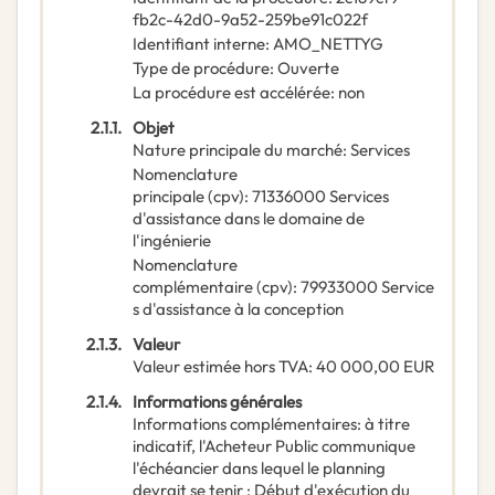
fb2c-42d0-9a52-259be91c022f
Identifiant interne
:
AMO_NETTYG
Type de procédure
:
Ouverte
La procédure est accélérée
:
non
2.1.1.
Objet
Nature principale du marché
:
Services
Nomenclature
principale
(
cpv
):
71336000
Services
d'assistance dans le domaine de
l'ingénierie
Nomenclature
complémentaire
(
cpv
):
79933000
Service
s d'assistance à la conception
2.1.3.
Valeur
Valeur estimée hors TVA
:
40 000,00
EUR
2.1.4.
Informations générales
Informations complémentaires
:
à titre
indicatif, l'Acheteur Public communique
l'échéancier dans lequel le planning
devrait se tenir : Début d'exécution du