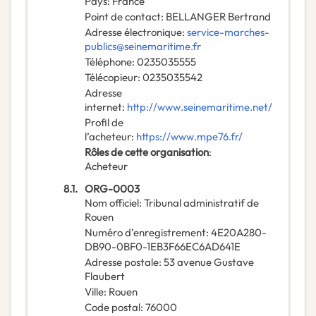
Pays
:
France
Point de contact
:
BELLANGER Bertrand
Adresse électronique
:
service-marches-
publics@seinemaritime.fr
Téléphone
:
0235035555
Télécopieur
:
0235035542
Adresse
internet
:
http://www.seinemaritime.net/
Profil de
l’acheteur
:
https://www.mpe76.fr/
Rôles de cette organisation
:
Acheteur
8.1.
ORG-0003
Nom officiel
:
Tribunal administratif de
Rouen
Numéro d’enregistrement
:
4E20A280-
DB90-0BF0-1EB3F66EC6AD641E
Adresse postale
:
53 avenue Gustave
Flaubert
Ville
:
Rouen
Code postal
:
76000