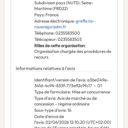
Subdivision pays (NUTS)
:
Seine-
Maritime
(
FRD22
)
Pays
:
France
Adresse électronique
:
greffe.ta-
rouen@juradm.fr
Téléphone
:
0235583500
Télécopieur
:
0235583503
Rôles de cette organisation
:
Organisation chargée des procédures de
recours
Informations relatives à l’avis
Identifiant/version de l’avis
:
a36e049e-
341d-4c94-833f-773a92c9fc17
-
01
Type de formulaire
:
Mise en concurrence
Type d’avis
:
Avis de marché ou de
concession – régime ordinaire
Sous-type d’avis
:
16
Date d’envoi de
l’avis
:
02/06/2026
12:10:20 (UTC+02:00)
Heure de l'Europe orientale, heure d'été