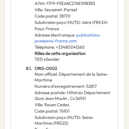
A744-17F9-F5E6AC276E59B383
Ville
:
Seyssinet-Pariset
Code postal
:
38170
Subdivision pays (NUTS)
:
Isère
(
FRK24
)
Pays
:
France
Adresse électronique
:
publications-
joue@aws-france.com
Téléphone
:
+33480041260
Rôles de cette organisation
:
TED eSender
8.1.
ORG-0002
Nom officiel
:
Département de la Seine-
Maritime
Numéro d’enregistrement
:
52817
Adresse postale
:
Hôtel du Département
Quai Jean Moulin , Cs 56101
Ville
:
Rouen Cedex
Code postal
:
76101
Subdivision pays (NUTS)
:
Seine-
Maritime
(
FRD22
)