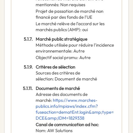
mentionnés
:
Non requises
Projet de passation de marché non
financé par des fonds de l’UE
Le marché relève de l’accord sur les
marchés publics (AMP)
:
oui
5.1.7.
Marché public stratégique
Méthode utilisée pour réduire l’incidence
environnementale
:
Autre
Objectif social promu
:
Autre
5.1.9.
Critères de sélection
Sources des critères de
sélection
:
Document de marché
5.1.11.
Documents de marché
Adresse des documents de
marché
:
https://www.marches-
publics.info/mpiaws/index.cfm?
fuseaction=dematEnt.login&amp;type=
DCE&amp;IDM=1829338
Canal de communication ad hoc
:
Nom
:
AW Solutions