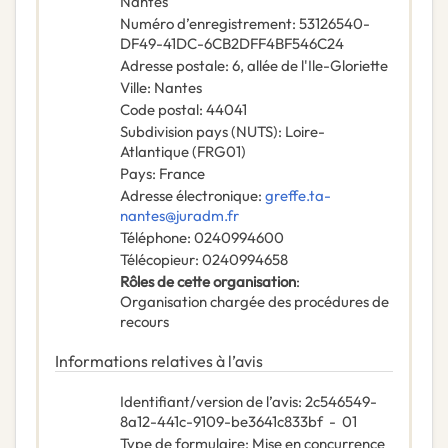
Nantes
Numéro d’enregistrement
:
53126540-
DF49-41DC-6CB2DFF4BF546C24
Adresse postale
:
6, allée de l'Ile-Gloriette
Ville
:
Nantes
Code postal
:
44041
Subdivision pays (NUTS)
:
Loire-
Atlantique
(
FRG01
)
Pays
:
France
Adresse électronique
:
greffe.ta-
nantes@juradm.fr
Téléphone
:
0240994600
Télécopieur
:
0240994658
Rôles de cette organisation
:
Organisation chargée des procédures de
recours
Informations relatives à l’avis
Identifiant/version de l’avis
:
2c546549-
8a12-441c-9109-be3641c833bf
-
01
Type de formulaire
:
Mise en concurrence