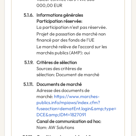
000,00
EUR
5.1.6.
Informations générales
Participation réservée
:
La participation n’est pas réservée.
Projet de passation de marché non
financé par des fonds de l’UE
Le marché relève de l’accord sur les
marchés publics (AMP)
:
oui
5.1.9.
Critères de sélection
Sources des critères de
sélection
:
Document de marché
5.1.11.
Documents de marché
Adresse des documents de
marché
:
https://www.marches-
publics.info/mpiaws/index.cfm?
fuseaction=dematEnt.login&amp;type=
DCE&amp;IDM=1827091
Canal de communication ad hoc
:
Nom
:
AW Solutions