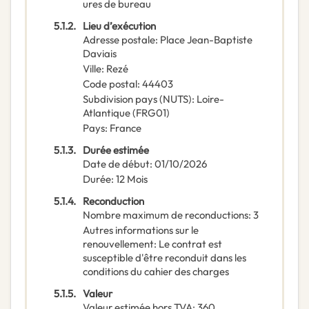
ures de bureau
5.1.2.
Lieu d’exécution
Adresse postale
:
Place Jean-Baptiste
Daviais
Ville
:
Rezé
Code postal
:
44403
Subdivision pays (NUTS)
:
Loire-
Atlantique
(
FRG01
)
Pays
:
France
5.1.3.
Durée estimée
Date de début
:
01/10/2026
Durée
:
12
Mois
5.1.4.
Reconduction
Nombre maximum de reconductions
:
3
Autres informations sur le
renouvellement
:
Le contrat est
susceptible d'être reconduit dans les
conditions du cahier des charges
5.1.5.
Valeur
Valeur estimée hors TVA
:
360