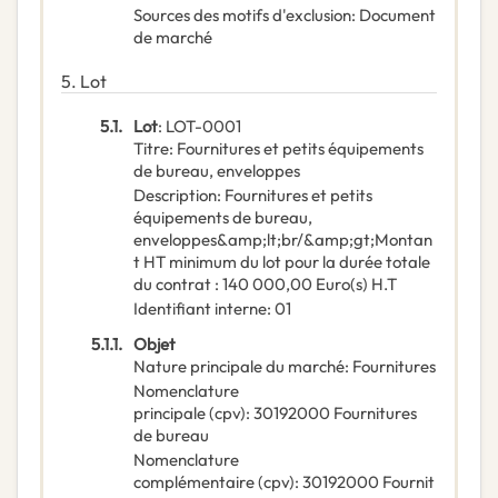
Sources des motifs d'exclusion
:
Document
de marché
5.
Lot
5.1.
Lot
:
LOT-0001
Titre
:
Fournitures et petits équipements
de bureau, enveloppes
Description
:
Fournitures et petits
équipements de bureau,
enveloppes&amp;lt;br/&amp;gt;Montan
t HT minimum du lot pour la durée totale
du contrat : 140 000,00 Euro(s) H.T
Identifiant interne
:
01
5.1.1.
Objet
Nature principale du marché
:
Fournitures
Nomenclature
principale
(
cpv
):
30192000
Fournitures
de bureau
Nomenclature
complémentaire
(
cpv
):
30192000
Fournit