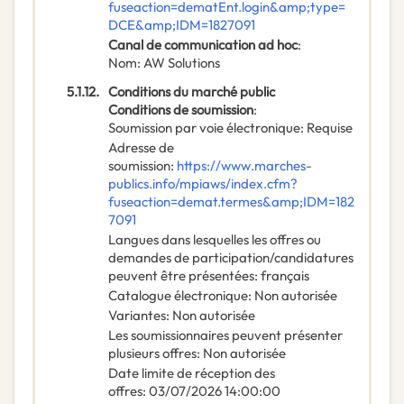
fuseaction=dematEnt.login&amp;type=
DCE&amp;IDM=1827091
Canal de communication ad hoc
:
Nom
:
AW Solutions
5.1.12.
Conditions du marché public
Conditions de soumission
:
Soumission par voie électronique
:
Requise
Adresse de
soumission
:
https://www.marches-
publics.info/mpiaws/index.cfm?
fuseaction=demat.termes&amp;IDM=182
7091
Langues dans lesquelles les offres ou
demandes de participation/candidatures
peuvent être présentées
:
français
Catalogue électronique
:
Non autorisée
Variantes
:
Non autorisée
Les soumissionnaires peuvent présenter
plusieurs offres
:
Non autorisée
Date limite de réception des
offres
:
03/07/2026
14:00:00