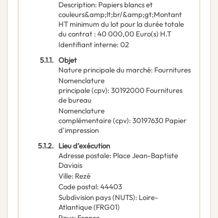
Description
:
Papiers blancs et
couleurs&amp;lt;br/&amp;gt;Montant
HT minimum du lot pour la durée totale
du contrat : 40 000,00 Euro(s) H.T
Identifiant interne
:
02
5.1.1.
Objet
Nature principale du marché
:
Fournitures
Nomenclature
principale
(
cpv
):
30192000
Fournitures
de bureau
Nomenclature
complémentaire
(
cpv
):
30197630
Papier
d'impression
5.1.2.
Lieu d’exécution
Adresse postale
:
Place Jean-Baptiste
Daviais
Ville
:
Rezé
Code postal
:
44403
Subdivision pays (NUTS)
:
Loire-
Atlantique
(
FRG01
)
Pays
:
France