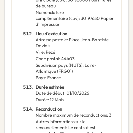
de bureau
Nomenclature
complémentaire
(
cpv
):
30197630
Papier
d'impression
5.1.2.
Lieu d’exécution
Adresse postale
:
Place Jean-Baptiste
Daviais
Ville
:
Rezé
Code postal
:
44403
Subdivision pays (NUTS)
:
Loire-
Atlantique
(
FRG01
)
Pays
:
France
5.1.3.
Durée estimée
Date de début
:
01/10/2026
Durée
:
12
Mois
5.1.4.
Reconduction
Nombre maximum de reconductions
:
3
Autres informations sur le
renouvellement
:
Le contrat est