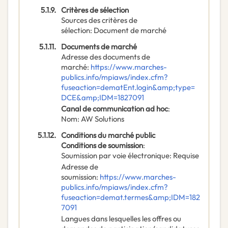
5.1.9.
Critères de sélection
Sources des critères de
sélection
:
Document de marché
5.1.11.
Documents de marché
Adresse des documents de
marché
:
https://www.marches-
publics.info/mpiaws/index.cfm?
fuseaction=dematEnt.login&amp;type=
DCE&amp;IDM=1827091
Canal de communication ad hoc
:
Nom
:
AW Solutions
5.1.12.
Conditions du marché public
Conditions de soumission
:
Soumission par voie électronique
:
Requise
Adresse de
soumission
:
https://www.marches-
publics.info/mpiaws/index.cfm?
fuseaction=demat.termes&amp;IDM=182
7091
Langues dans lesquelles les offres ou