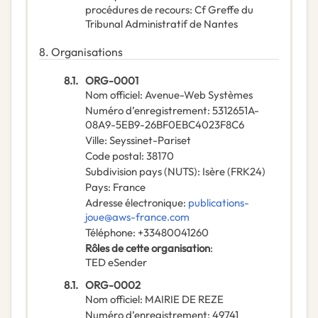
procédures de recours
:
Cf Greffe du
Tribunal Administratif de Nantes
8.
Organisations
8.1.
ORG-0001
Nom officiel
:
Avenue-Web Systèmes
Numéro d’enregistrement
:
5312651A-
08A9-5EB9-26BF0EBC4023F8C6
Ville
:
Seyssinet-Pariset
Code postal
:
38170
Subdivision pays (NUTS)
:
Isère
(
FRK24
)
Pays
:
France
Adresse électronique
:
publications-
joue@aws-france.com
Téléphone
:
+33480041260
Rôles de cette organisation
:
TED eSender
8.1.
ORG-0002
Nom officiel
:
MAIRIE DE REZE
Numéro d’enregistrement
:
49741