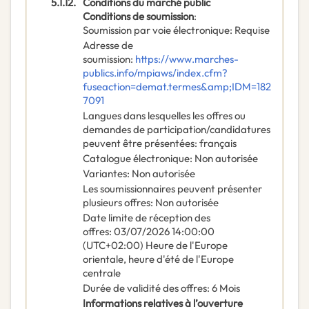
5.1.12.
Conditions du marché public
Conditions de soumission
:
Soumission par voie électronique
:
Requise
Adresse de
soumission
:
https://www.marches-
publics.info/mpiaws/index.cfm?
fuseaction=demat.termes&amp;IDM=182
7091
Langues dans lesquelles les offres ou
demandes de participation/candidatures
peuvent être présentées
:
français
Catalogue électronique
:
Non autorisée
Variantes
:
Non autorisée
Les soumissionnaires peuvent présenter
plusieurs offres
:
Non autorisée
Date limite de réception des
offres
:
03/07/2026
14:00:00
(UTC+02:00) Heure de l'Europe
orientale, heure d'été de l'Europe
centrale
Durée de validité des offres
:
6
Mois
Informations relatives à l’ouverture