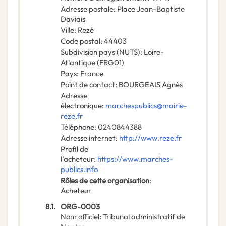
Adresse postale
:
Place Jean-Baptiste
Daviais
Ville
:
Rezé
Code postal
:
44403
Subdivision pays (NUTS)
:
Loire-
Atlantique
(
FRG01
)
Pays
:
France
Point de contact
:
BOURGEAIS Agnès
Adresse
électronique
:
marchespublics@mairie-
reze.fr
Téléphone
:
0240844388
Adresse internet
:
http://www.reze.fr
Profil de
l’acheteur
:
https://www.marches-
publics.info
Rôles de cette organisation
:
Acheteur
8.1.
ORG-0003
Nom officiel
:
Tribunal administratif de