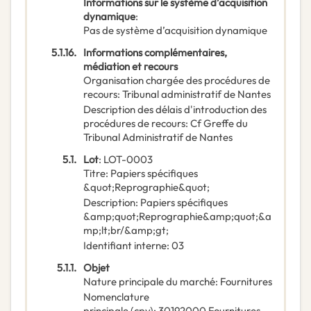
Informations sur le système d’acquisition
dynamique
:
Pas de système d’acquisition dynamique
5.1.16.
Informations complémentaires,
médiation et recours
Organisation chargée des procédures de
recours
:
Tribunal administratif de Nantes
Description des délais d'introduction des
procédures de recours
:
Cf Greffe du
Tribunal Administratif de Nantes
5.1.
Lot
:
LOT-0003
Titre
:
Papiers spécifiques
&quot;Reprographie&quot;
Description
:
Papiers spécifiques
&amp;quot;Reprographie&amp;quot;&a
mp;lt;br/&amp;gt;
Identifiant interne
:
03
5.1.1.
Objet
Nature principale du marché
:
Fournitures
Nomenclature
principale
(
cpv
):
30192000
Fournitures