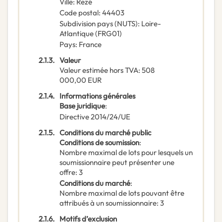
Ville
:
Rezé
Code postal
:
44403
Subdivision pays (NUTS)
:
Loire-
Atlantique
(
FRG01
)
Pays
:
France
2.1.3.
Valeur
Valeur estimée hors TVA
:
508
000,00
EUR
2.1.4.
Informations générales
Base juridique
:
Directive 2014/24/UE
2.1.5.
Conditions du marché public
Conditions de soumission
:
Nombre maximal de lots pour lesquels un
soumissionnaire peut présenter une
offre
:
3
Conditions du marché
:
Nombre maximal de lots pouvant être
attribués à un soumissionnaire
:
3
2.1.6.
Motifs d’exclusion