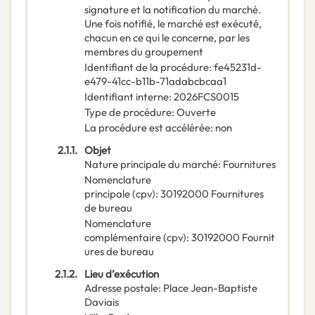
signature et la notification du marché.
Une fois notifié, le marché est exécuté,
chacun en ce qui le concerne, par les
membres du groupement
Identifiant de la procédure
:
fe45231d-
e479-41cc-b11b-71adabcbcaa1
Identifiant interne
:
2026FCS0015
Type de procédure
:
Ouverte
La procédure est accélérée
:
non
2.1.1.
Objet
Nature principale du marché
:
Fournitures
Nomenclature
principale
(
cpv
):
30192000
Fournitures
de bureau
Nomenclature
complémentaire
(
cpv
):
30192000
Fournit
ures de bureau
2.1.2.
Lieu d’exécution
Adresse postale
:
Place Jean-Baptiste
Daviais