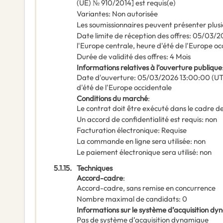
(UE) № 910/2014] est requis(e)
Variantes
:
Non autorisée
Les soumissionnaires peuvent présenter plusi
Date limite de réception des offres
:
05/03/2
l'Europe centrale, heure d'été de l'Europe oc
Durée de validité des offres
:
4
Mois
Informations relatives à l’ouverture publique
Date d'ouverture
:
05/03/2026
13:00:00 (UT
d'été de l'Europe occidentale
Conditions du marché
:
Le contrat doit être exécuté dans le cadre
Un accord de confidentialité est requis
:
non
Facturation électronique
:
Requise
La commande en ligne sera utilisée
:
non
Le paiement électronique sera utilisé
:
non
5.1.15.
Techniques
Accord-cadre
:
Accord-cadre, sans remise en concurrence
Nombre maximal de candidats
:
0
Informations sur le système d’acquisition d
Pas de système d’acquisition dynamique