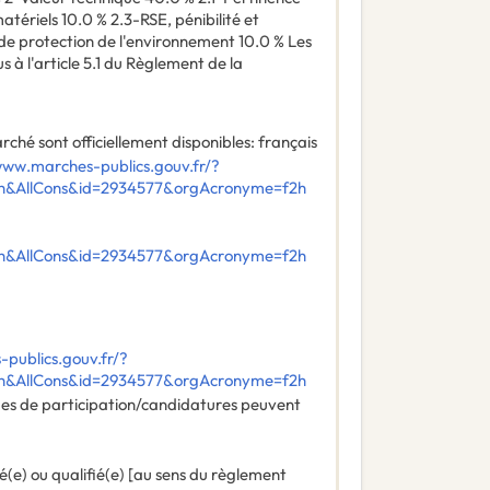
ériels 10.0 % 2.3-RSE, pénibilité et
de protection de l'environnement 10.0 % Les
s à l'article 5.1 du Règlement de la
ché sont officiellement disponibles
:
français
www.marches-publics.gouv.fr/?
ch&AllCons&id=2934577&orgAcronyme=f2h
ch&AllCons&id=2934577&orgAcronyme=f2h
publics.gouv.fr/?
ch&AllCons&id=2934577&orgAcronyme=f2h
des de participation/candidatures peuvent
é(e) ou qualifié(e) [au sens du règlement