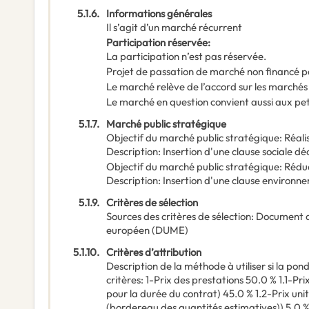
5.1.6.
Informations générales
Il s’agit d’un marché récurrent
Participation réservée
:
La participation n’est pas réservée.
Projet de passation de marché non financé p
Le marché relève de l’accord sur les marchés
Le marché en question convient aussi aux pe
5.1.7.
Marché public stratégique
Objectif du marché public stratégique
:
Réali
Description
:
Insertion d'une clause sociale dé
Objectif du marché public stratégique
:
Réduc
Description
:
Insertion d'une clause environn
5.1.9.
Critères de sélection
Sources des critères de sélection
:
Document 
européen (DUME)
5.1.10.
Critères d’attribution
Description de la méthode à utiliser si la po
critères
:
1-Prix des prestations 50.0 % 1.1-Prix
pour la durée du contrat) 45.0 % 1.2-Prix uni
(bordereau des quantités estimatives)) 5.0 