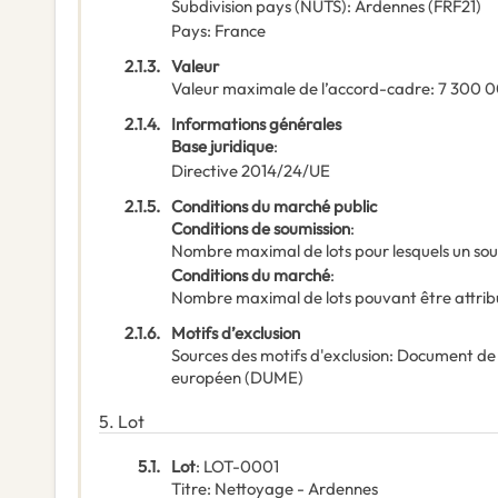
Subdivision pays (NUTS)
:
Ardennes
(
FRF21
)
Pays
:
France
2.1.3.
Valeur
Valeur maximale de l’accord-cadre
:
7 300 
2.1.4.
Informations générales
Base juridique
:
Directive 2014/24/UE
2.1.5.
Conditions du marché public
Conditions de soumission
:
Nombre maximal de lots pour lesquels un sou
Conditions du marché
:
Nombre maximal de lots pouvant être attribu
2.1.6.
Motifs d’exclusion
Sources des motifs d'exclusion
:
Document de
européen (DUME)
5.
Lot
5.1.
Lot
:
LOT-0001
Titre
:
Nettoyage - Ardennes