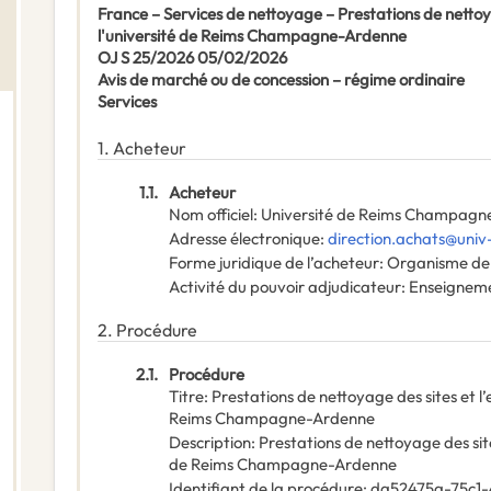
France – Services de nettoyage – Prestations de nettoyag
l'université de Reims Champagne-Ardenne
OJ S 25/2026 05/02/2026
Avis de marché ou de concession – régime ordinaire
Services
1.
Acheteur
1.1.
Acheteur
Nom officiel
:
Université de Reims Champagn
Adresse électronique
:
direction.achats@univ-
Forme juridique de l’acheteur
:
Organisme de 
Activité du pouvoir adjudicateur
:
Enseignem
2.
Procédure
2.1.
Procédure
Titre
:
Prestations de nettoyage des sites et l’e
Reims Champagne-Ardenne
Description
:
Prestations de nettoyage des sites
de Reims Champagne-Ardenne
Identifiant de la procédure
:
da52475a-75c1-