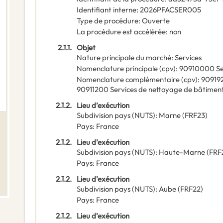
Identifiant interne
:
2026PFACSER005
Type de procédure
:
Ouverte
La procédure est accélérée
:
non
2.1.1.
Objet
Nature principale du marché
:
Services
Nomenclature principale
(
cpv
):
90910000
Se
Nomenclature complémentaire
(
cpv
):
90919
90911200
Services de nettoyage de bâtimen
2.1.2.
Lieu d’exécution
Subdivision pays (NUTS)
:
Marne
(
FRF23
)
Pays
:
France
2.1.2.
Lieu d’exécution
Subdivision pays (NUTS)
:
Haute-Marne
(
FRF
Pays
:
France
2.1.2.
Lieu d’exécution
Subdivision pays (NUTS)
:
Aube
(
FRF22
)
Pays
:
France
2.1.2.
Lieu d’exécution