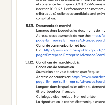
et cohérence technique 20.0 % 2.2-Moyens mat
insertion 10.0 % 3-Performances en matière 
critères de sélection des candidats sont prévu
consultation.
5.1.11.
Documents de marché
Langues dans lesquelles les documents de mar
Adresse des documents de marché
:
https://
page=Entreprise.EntrepriseAdvancedSear
Canal de communication ad hoc
:
URL
:
https://www.marches-publics.gouv.fr/?
page=Entreprise.EntrepriseAdvancedSear
5.1.12.
Conditions du marché public
Conditions de soumission
:
Soumission par voie électronique
:
Requise
Adresse de soumission
:
https://www.marches-
page=Entreprise.EntrepriseAdvancedSear
Langues dans lesquelles les offres ou deman
être présentées
:
français
Catalogue électronique
:
Non autorisée
La signature ou le cachet électronique avanc