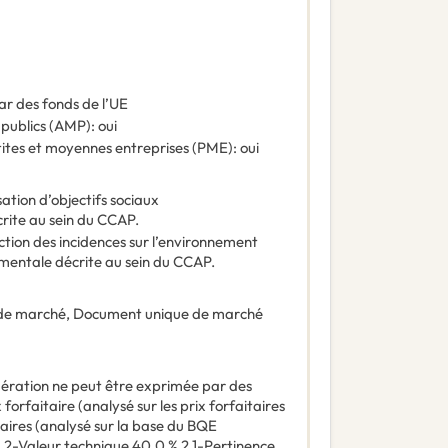
ar des fonds de l’UE
 publics (AMP)
:
oui
tites et moyennes entreprises (PME)
:
oui
sation d’objectifs sociaux
crite au sein du CCAP.
tion des incidences sur l’environnement
ementale décrite au sein du CCAP.
de marché
,
Document unique de marché
ndération ne peut être exprimée par des
 forfaitaire (analysé sur les prix forfaitaires
taires (analysé sur la base du BQE
% 2-Valeur technique 40.0 % 2.1-Pertinence