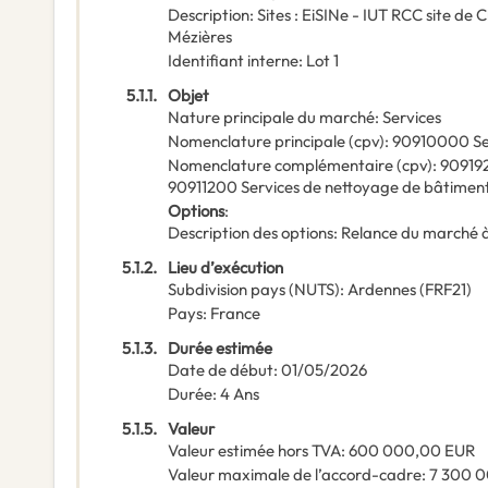
Description
:
Sites : EiSINe - IUT RCC site de 
Mézières
Identifiant interne
:
Lot 1
5.1.1.
Objet
Nature principale du marché
:
Services
Nomenclature principale
(
cpv
):
90910000
Se
Nomenclature complémentaire
(
cpv
):
90919
90911200
Services de nettoyage de bâtimen
Options
:
Description des options
:
Relance du marché à 
5.1.2.
Lieu d’exécution
Subdivision pays (NUTS)
:
Ardennes
(
FRF21
)
Pays
:
France
5.1.3.
Durée estimée
Date de début
:
01/05/2026
Durée
:
4
Ans
5.1.5.
Valeur
Valeur estimée hors TVA
:
600 000,00
EUR
Valeur maximale de l’accord-cadre
:
7 300 