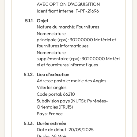
AVEC OPTION D'ACQUISITION
Identifiant interne
:
F-PF-21696
5.1.1.
Objet
Nature du marché
:
Fournitures
Nomenclature
principale
(
cpv
):
30200000
Matériel et
fournitures informatiques
Nomenclature
supplémentaire
(
cpv
):
30200000
Matéri
el et fournitures informatiques
5.1.2.
Lieu d’exécution
Adresse postale
:
mairie des Angles
Ville
:
les angles
Code postal
:
66210
Subdivision pays (NUTS)
:
Pyrénées-
Orientales
(
FRJ15
)
Pays
:
France
5.1.3.
Durée estimée
Date de début
:
20/09/2025
Durée
:
48
Mois