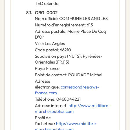
TED eSender
8.1.
ORG-0002
Nom officiel
:
COMMUNE LES ANGLES
Numéro d’enregistrement
:
613
Adresse postale
:
Mairie Place Du Coq
D'Or
Ville
:
Les Angles
Code postal
:
66210
Subdivision pays (NUTS)
:
Pyrénées-
Orientales
(
FRJ15
)
Pays
:
France
Point de contact
:
POUDADE Michel
Adresse
électronique
:
correspondre@aws-
france.com
Téléphone
:
0468044221
Adresse internet
:
http://www.midilibre-
marchespublics.com
Profil de
l’acheteur
:
http://www.midilibre-
marchespublics.com