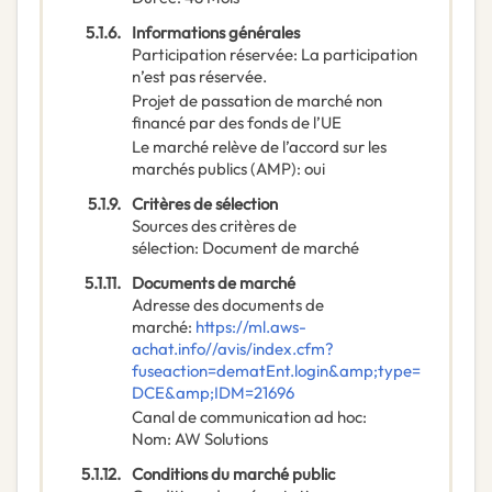
5.1.6.
Informations générales
Participation réservée
:
La participation
n’est pas réservée.
Projet de passation de marché non
financé par des fonds de l’UE
Le marché relève de l’accord sur les
marchés publics (AMP)
:
oui
5.1.9.
Critères de sélection
Sources des critères de
sélection
:
Document de marché
5.1.11.
Documents de marché
Adresse des documents de
marché
:
https://ml.aws-
achat.info//avis/index.cfm?
fuseaction=dematEnt.login&amp;type=
DCE&amp;IDM=21696
Canal de communication ad hoc
:
Nom
:
AW Solutions
5.1.12.
Conditions du marché public