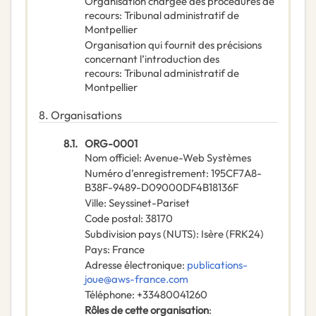
Organisation chargée des procédures de
recours
:
Tribunal administratif de
Montpellier
Organisation qui fournit des précisions
concernant l’introduction des
recours
:
Tribunal administratif de
Montpellier
8.
Organisations
8.1.
ORG-0001
Nom officiel
:
Avenue-Web Systèmes
Numéro d’enregistrement
:
195CF7A8-
B38F-9489-D09000DF4B18136F
Ville
:
Seyssinet-Pariset
Code postal
:
38170
Subdivision pays (NUTS)
:
Isère
(
FRK24
)
Pays
:
France
Adresse électronique
:
publications-
joue@aws-france.com
Téléphone
:
+33480041260
Rôles de cette organisation
: