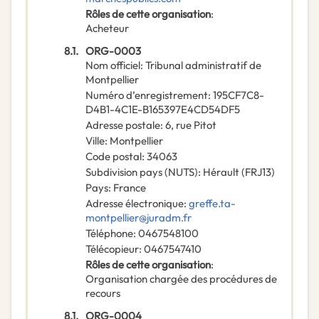
Rôles de cette organisation
:
Acheteur
8.1.
ORG-0003
Nom officiel
:
Tribunal administratif de
Montpellier
Numéro d’enregistrement
:
195CF7C8-
D4B1-4C1E-B165397E4CD54DF5
Adresse postale
:
6, rue Pitot
Ville
:
Montpellier
Code postal
:
34063
Subdivision pays (NUTS)
:
Hérault
(
FRJ13
)
Pays
:
France
Adresse électronique
:
greffe.ta-
montpellier@juradm.fr
Téléphone
:
0467548100
Télécopieur
:
0467547410
Rôles de cette organisation
:
Organisation chargée des procédures de
recours
8.1.
ORG-0004