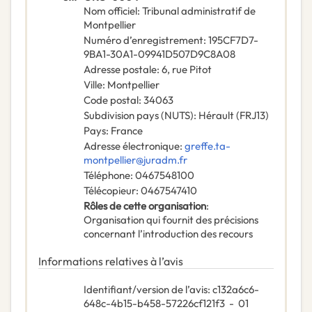
Nom officiel
:
Tribunal administratif de
Montpellier
Numéro d’enregistrement
:
195CF7D7-
9BA1-30A1-09941D507D9C8A08
Adresse postale
:
6, rue Pitot
Ville
:
Montpellier
Code postal
:
34063
Subdivision pays (NUTS)
:
Hérault
(
FRJ13
)
Pays
:
France
Adresse électronique
:
greffe.ta-
montpellier@juradm.fr
Téléphone
:
0467548100
Télécopieur
:
0467547410
Rôles de cette organisation
:
Organisation qui fournit des précisions
concernant l’introduction des recours
Informations relatives à l’avis
Identifiant/version de l’avis
:
c132a6c6-
648c-4b15-b458-57226cf121f3
-
01