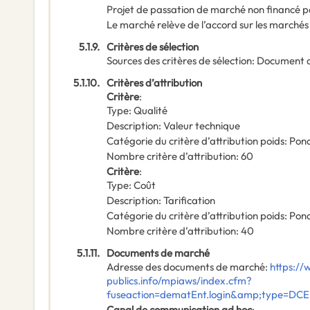
Projet de passation de marché non financé p
Le marché relève de l’accord sur les marchés
5.1.9.
Critères de sélection
Sources des critères de sélection
:
Document 
5.1.10.
Critères d’attribution
Critère
:
Type
:
Qualité
Description
:
Valeur technique
Catégorie du critère d’attribution poids
:
Pond
Nombre critère d’attribution
:
60
Critère
:
Type
:
Coût
Description
:
Tarification
Catégorie du critère d’attribution poids
:
Pond
Nombre critère d’attribution
:
40
5.1.11.
Documents de marché
Adresse des documents de marché
:
https:/
publics.info/mpiaws/index.cfm?
fuseaction=dematEnt.login&amp;type=DC
Canal de communication ad hoc
: