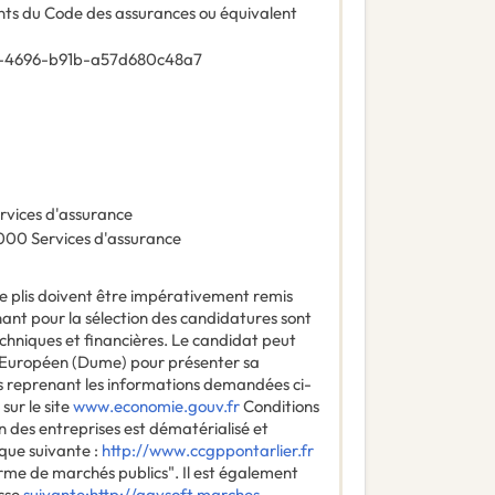
vants du Code des assurances ou équivalent
-4696-b91b-a57d680c48a7
rvices d'assurance
000
Services d'assurance
e plis doivent être impérativement remis
nant pour la sélection des candidatures sont
echniques et financières. Le candidat peut
Européen (Dume) pour présenter sa
es reprenant les informations demandées ci-
sur le site
www.economie.gouv.fr
Conditions
n des entreprises est dématérialisé et
ique suivante :
http://www.ccgppontarlier.fr
rme de marchés publics". Il est également
esse
suivante:http://agysoft.marches-