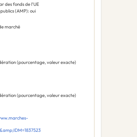
ar des fonds de l’UE
 publics (AMP)
:
oui
de marché
ération (pourcentage, valeur exacte)
ération (pourcentage, valeur exacte)
/www.marches-
E&amp;IDM=1837523