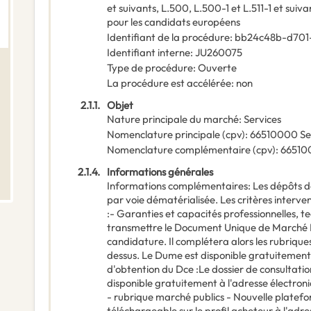
et suivants, L.500, L.500-1 et L.511-1 et sui
pour les candidats européens
Identifiant de la procédure
:
bb24c48b-d701
Identifiant interne
:
JU260075
Type de procédure
:
Ouverte
La procédure est accélérée
:
non
2.1.1.
Objet
Nature principale du marché
:
Services
Nomenclature principale
(
cpv
):
66510000
Se
Nomenclature complémentaire
(
cpv
):
66510
2.1.4.
Informations générales
Informations complémentaires
:
Les dépôts d
par voie dématérialisée. Les critères interve
:- Garanties et capacités professionnelles, t
transmettre le Document Unique de Marché 
candidature. Il complétera alors les rubriqu
dessus. Le Dume est disponible gratuitement 
d'obtention du Dce :Le dossier de consultatio
disponible gratuitement à l'adresse électron
- rubrique marché publics - Nouvelle platefo
téléchargeable sur le profil acheteur à l'adr