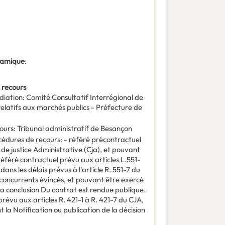
ynamique
:
 recours
diation
:
Comité Consultatif Interrégional de
relatifs aux marchés publics - Préfecture de
ours
:
Tribunal administratif de Besançon
océdures de recours
:
- référé précontractuel
e de justice Administrative (Cja), et pouvant
référé contractuel prévu aux articles L.551-
ans les délais prévus à l'article R. 551-7 du
x concurrents évincés, et pouvant être exercé
 la conclusion Du contrat est rendue publique.
révu aux articles R. 421-1 à R. 421-7 du CJA,
 la Notification ou publication de la décision