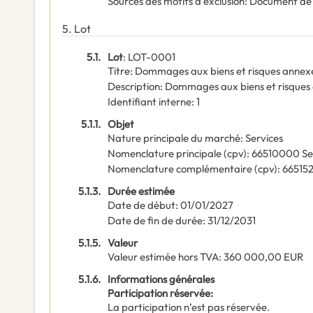
Sources des motifs d'exclusion
:
Document de
5.
Lot
5.1.
Lot
:
LOT-0001
Titre
:
Dommages aux biens et risques annex
Description
:
Dommages aux biens et risques
Identifiant interne
:
1
5.1.1.
Objet
Nature principale du marché
:
Services
Nomenclature principale
(
cpv
):
66510000
Se
Nomenclature complémentaire
(
cpv
):
66515
5.1.3.
Durée estimée
Date de début
:
01/01/2027
Date de fin de durée
:
31/12/2031
5.1.5.
Valeur
Valeur estimée hors TVA
:
360 000,00
EUR
5.1.6.
Informations générales
Participation réservée
:
La participation n’est pas réservée.