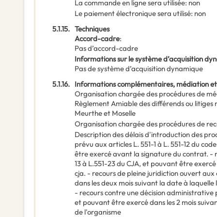
La commande en ligne sera utilisée
:
non
Le paiement électronique sera utilisé
:
non
5.1.15.
Techniques
Accord-cadre
:
Pas d’accord-cadre
Informations sur le système d’acquisition d
Pas de système d’acquisition dynamique
5.1.16.
Informations complémentaires, médiation et
Organisation chargée des procédures de mé
Règlement Amiable des différends ou litiges 
Meurthe et Moselle
Organisation chargée des procédures de rec
Description des délais d'introduction des pr
prévu aux articles L. 551-1 à L. 551-12 du cod
être exercé avant la signature du contrat. - 
13 à L.551-23 du CJA, et pouvant être exercé d
cja. - recours de pleine juridiction ouvert au
dans les deux mois suivant la date à laquelle
- recours contre une décision administrative p
et pouvant être exercé dans les 2 mois suivant
de l'organisme