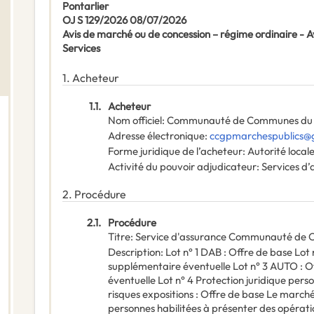
Pontarlier
OJ S 129/2026 08/07/2026
Avis de marché ou de concession – régime ordinaire -
Services
1.
Acheteur
1.1.
Acheteur
Nom officiel
:
Communauté de Communes du G
Adresse électronique
:
ccgpmarchespublics@g
Forme juridique de l’acheteur
:
Autorité local
Activité du pouvoir adjudicateur
:
Services d’
2.
Procédure
2.1.
Procédure
Titre
:
Service d'assurance Communauté de 
Description
:
Lot n° 1 DAB : Offre de base Lot 
supplémentaire éventuelle Lot n° 3 AUTO : O
éventuelle Lot n° 4 Protection juridique pers
risques expositions : Offre de base Le march
personnes habilitées à présenter des opératio