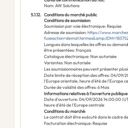
Nom
:
AW Solutions
5.1.12.
Conditions du marché public
Conditions de soumission
:
Soumission par voie électronique
:
Requise
Adresse de soumission
:
https://www.marches
fuseaction=demat.termes&amp;IDM=18375
Langues dans lesquelles les offres ou deman
être présentées
:
français
Catalogue électronique
:
Non autorisée
Variantes
:
Non autorisée
Les soumissionnaires peuvent présenter plusi
Date limite de réception des offres
:
04/09/2
l'Europe orientale, heure d'été de l'Europe c
Durée de validité des offres
:
6
Mois
Informations relatives à l’ouverture publique
Date d'ouverture
:
04/09/2026
14:00:00 (UT
heure d'été de l'Europe centrale
Conditions du marché
:
Le contrat doit être exécuté dans le cadre
Facturation électronique
:
Requise