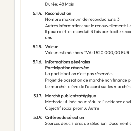
Durée
:
48
Mois
5.1.4.
Reconduction
Nombre maximum de reconductions
:
3
Autres informations sur le renouvellement
:
La
Il pourra être reconduit 3 fois par tacite re
ans
5.1.5.
Valeur
Valeur estimée hors TVA
:
1 520 000,00
EUR
5.1.6.
Informations générales
Participation réservée
:
La participation n’est pas réservée.
Projet de passation de marché non financé p
Le marché relève de l’accord sur les marchés
5.1.7.
Marché public stratégique
Méthode utilisée pour réduire l’incidence en
Objectif social promu
:
Autre
5.1.9.
Critères de sélection
Sources des critères de sélection
:
Document 