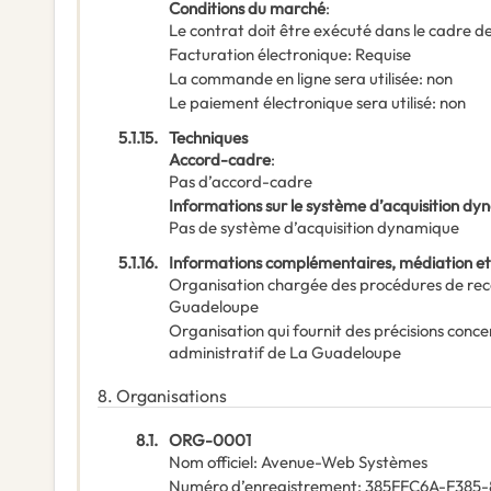
Conditions du marché
:
Le contrat doit être exécuté dans le cadre
Facturation électronique
:
Requise
La commande en ligne sera utilisée
:
non
Le paiement électronique sera utilisé
:
non
5.1.15.
Techniques
Accord-cadre
:
Pas d’accord-cadre
Informations sur le système d’acquisition d
Pas de système d’acquisition dynamique
5.1.16.
Informations complémentaires, médiation et
Organisation chargée des procédures de rec
Guadeloupe
Organisation qui fournit des précisions conce
administratif de La Guadeloupe
8.
Organisations
8.1.
ORG-0001
Nom officiel
:
Avenue-Web Systèmes
Numéro d’enregistrement
:
385FFC6A-F385