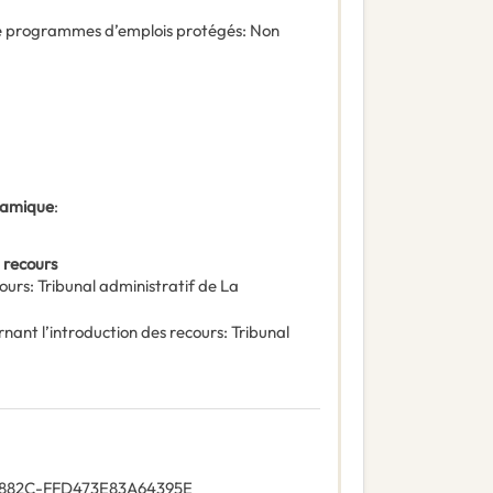
 de programmes d’emplois protégés
:
Non
ynamique
:
 recours
ours
:
Tribunal administratif de La
rnant l’introduction des recours
:
Tribunal
-882C-FFD473E83A64395E