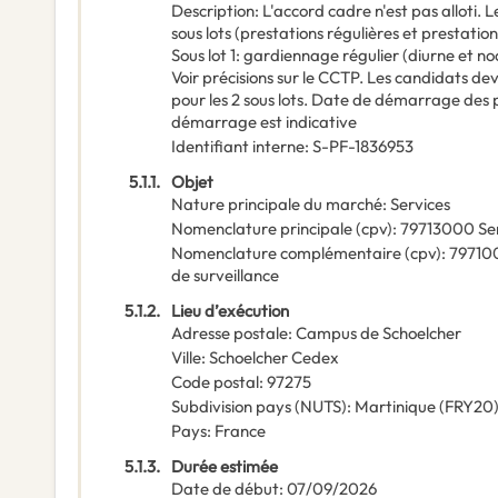
Description
:
L'accord cadre n'est pas alloti. 
sous lots (prestations régulières et prestation
Sous lot 1: gardiennage régulier (diurne et n
Voir précisions sur le CCTP. Les candidats d
pour les 2 sous lots. Date de démarrage des 
démarrage est indicative
Identifiant interne
:
S-PF-1836953
5.1.1.
Objet
Nature principale du marché
:
Services
Nomenclature principale
(
cpv
):
79713000
Se
Nomenclature complémentaire
(
cpv
):
79710
de surveillance
5.1.2.
Lieu d’exécution
Adresse postale
:
Campus de Schoelcher
Ville
:
Schoelcher Cedex
Code postal
:
97275
Subdivision pays (NUTS)
:
Martinique
(
FRY20
Pays
:
France
5.1.3.
Durée estimée
Date de début
:
07/09/2026