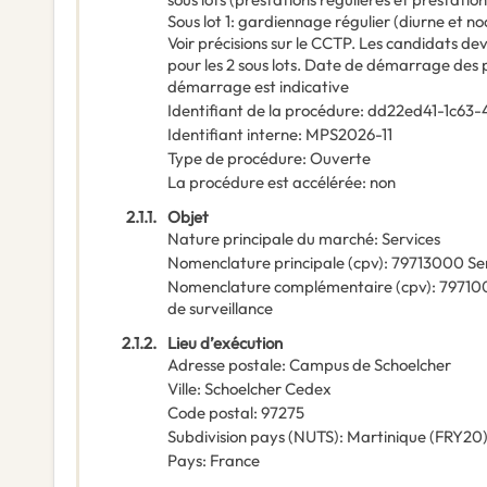
Sous lot 1: gardiennage régulier (diurne et n
Voir précisions sur le CCTP. Les candidats d
pour les 2 sous lots. Date de démarrage des 
démarrage est indicative
Identifiant de la procédure
:
dd22ed41-1c63
Identifiant interne
:
MPS2026-11
Type de procédure
:
Ouverte
La procédure est accélérée
:
non
2.1.1.
Objet
Nature principale du marché
:
Services
Nomenclature principale
(
cpv
):
79713000
Se
Nomenclature complémentaire
(
cpv
):
79710
de surveillance
2.1.2.
Lieu d’exécution
Adresse postale
:
Campus de Schoelcher
Ville
:
Schoelcher Cedex
Code postal
:
97275
Subdivision pays (NUTS)
:
Martinique
(
FRY20
Pays
:
France