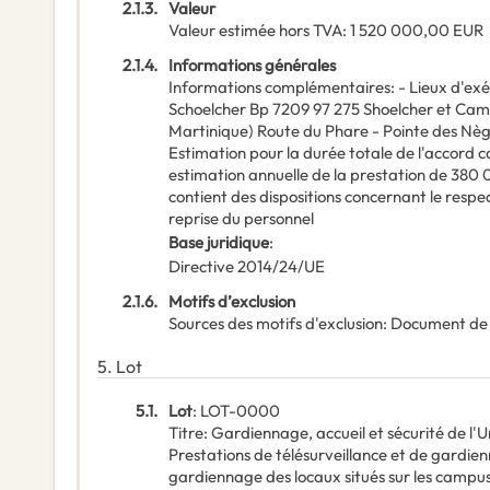
2.1.3.
Valeur
Valeur estimée hors TVA
:
1 520 000,00
EUR
2.1.4.
Informations générales
Informations complémentaires
:
- Lieux d'ex
Schoelcher Bp 7209 97 275 Shoelcher et Camp
Martinique) Route du Phare - Pointe des Nèg
Estimation pour la durée totale de l'accord c
estimation annuelle de la prestation de 380
contient des dispositions concernant le respec
reprise du personnel
Base juridique
:
Directive 2014/24/UE
2.1.6.
Motifs d’exclusion
Sources des motifs d'exclusion
:
Document de
5.
Lot
5.1.
Lot
:
LOT-0000
Titre
:
Gardiennage, accueil et sécurité de l'Un
Prestations de télésurveillance et de gardienn
gardiennage des locaux situés sur les campus