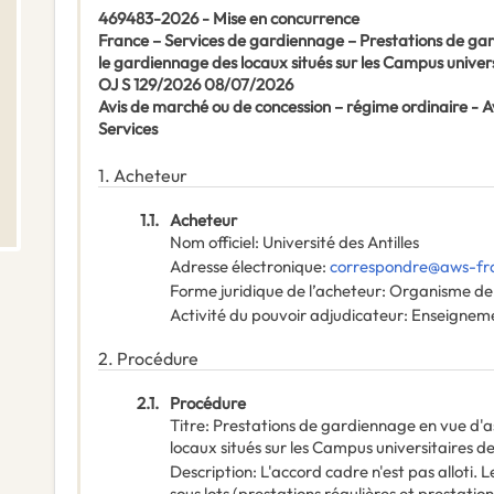
469483-2026 - Mise en concurrence
France – Services de gardiennage – Prestations de gard
le gardiennage des locaux situés sur les Campus univers
OJ S 129/2026 08/07/2026
Avis de marché ou de concession – régime ordinaire -
Services
1.
Acheteur
1.1.
Acheteur
Nom officiel
:
Université des Antilles
Adresse électronique
:
correspondre@aws-fr
Forme juridique de l’acheteur
:
Organisme de 
Activité du pouvoir adjudicateur
:
Enseignem
2.
Procédure
2.1.
Procédure
Titre
:
Prestations de gardiennage en vue d'as
locaux situés sur les Campus universitaires d
Description
:
L'accord cadre n'est pas alloti. 
sous lots (prestations régulières et prestation