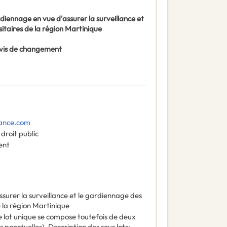
iennage en vue d'assurer la surveillance et
itaires de la région Martinique
 Avis de changement
ance.com
droit public
ent
surer la surveillance et le gardiennage des
e la région Martinique
Le lot unique se compose toutefois de deux
s ponctuelles). Description des sous lots: -