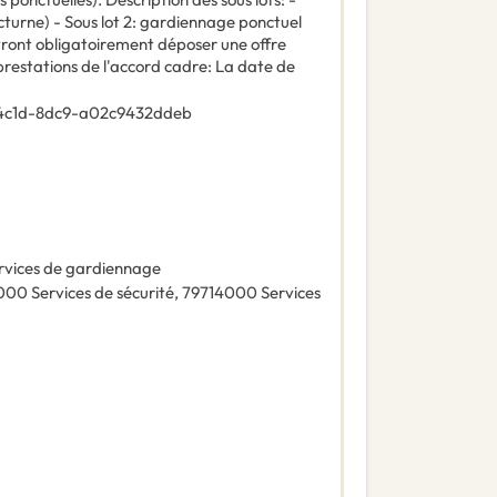
octurne) - Sous lot 2: gardiennage ponctuel
evront obligatoirement déposer une offre
prestations de l'accord cadre: La date de
-4c1d-8dc9-a02c9432ddeb
rvices de gardiennage
000
Services de sécurité
,
79714000
Services
)