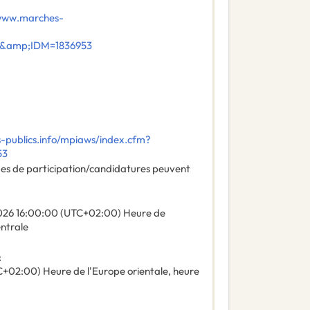
/www.marches-
E&amp;IDM=1836953
-publics.info/mpiaws/index.cfm?
53
des de participation/candidatures peuvent
026
16:00:00 (UTC+02:00) Heure de
entrale
:
C+02:00) Heure de l'Europe orientale, heure