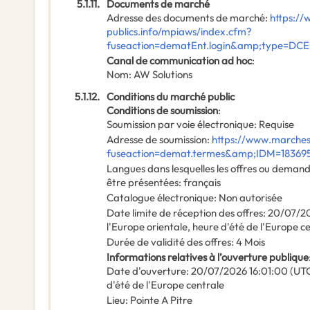
5.1.11.
Documents de marché
Adresse des documents de marché
:
https:/
publics.info/mpiaws/index.cfm?
fuseaction=dematEnt.login&amp;type=DC
Canal de communication ad hoc
:
Nom
:
AW Solutions
5.1.12.
Conditions du marché public
Conditions de soumission
:
Soumission par voie électronique
:
Requise
Adresse de soumission
:
https://www.marches
fuseaction=demat.termes&amp;IDM=18369
Langues dans lesquelles les offres ou deman
être présentées
:
français
Catalogue électronique
:
Non autorisée
Date limite de réception des offres
:
20/07/2
l'Europe orientale, heure d'été de l'Europe c
Durée de validité des offres
:
4
Mois
Informations relatives à l’ouverture publique
Date d'ouverture
:
20/07/2026
16:01:00 (UT
d'été de l'Europe centrale
Lieu
:
Pointe A Pitre