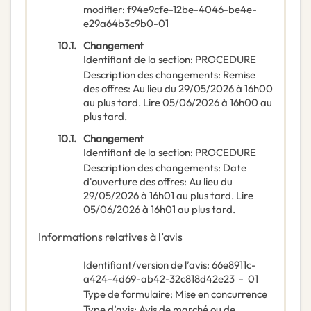
modifier
:
f94e9cfe-12be-4046-be4e-
e29a64b3c9b0-01
10.1.
Changement
Identifiant de la section
:
PROCEDURE
Description des changements
:
Remise
des offres: Au lieu du 29/05/2026 à 16h00
au plus tard. Lire 05/06/2026 à 16h00 au
plus tard.
10.1.
Changement
Identifiant de la section
:
PROCEDURE
Description des changements
:
Date
d'ouverture des offres: Au lieu du
29/05/2026 à 16h01 au plus tard. Lire
05/06/2026 à 16h01 au plus tard.
Informations relatives à l’avis
Identifiant/version de l’avis
:
66e8911c-
a424-4d69-ab42-32c818d42e23
-
01
Type de formulaire
:
Mise en concurrence
Type d’avis
:
Avis de marché ou de