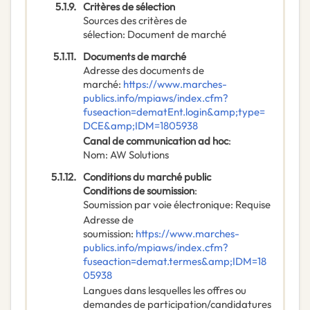
5.1.9.
Critères de sélection
Sources des critères de
sélection
:
Document de marché
5.1.11.
Documents de marché
Adresse des documents de
marché
:
https://www.marches-
publics.info/mpiaws/index.cfm?
fuseaction=dematEnt.login&amp;type=
DCE&amp;IDM=1805938
Canal de communication ad hoc
:
Nom
:
AW Solutions
5.1.12.
Conditions du marché public
Conditions de soumission
:
Soumission par voie électronique
:
Requise
Adresse de
soumission
:
https://www.marches-
publics.info/mpiaws/index.cfm?
fuseaction=demat.termes&amp;IDM=18
05938
Langues dans lesquelles les offres ou
demandes de participation/candidatures