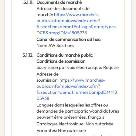
5.1.11.
Documents de marché
Adresse des documents de
marché
:
https://www.marches-
publics.info/mpiaws/index.cfm?
fuseaction=dematEnt.login&amp;type=
DCE&amp;IDM=1805938
Canal de communication ad hoc
:
Nom
:
AW Solutions
5.1.12.
Conditions du marché public
Conditions de soumission
:
Soumission par voie électronique
:
Requise
Adresse de
soumission
:
https://www.marches-
publics.info/mpiaws/index.cfm?
fuseaction=demat.termes&amp;IDM=18
05938
Langues dans lesquelles les offres ou
demandes de participation/candidatures
peuvent être présentées
:
français
Catalogue électronique
:
Non autorisée
Variantes
:
Non autorisée