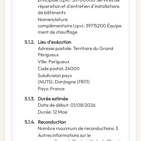
réparation et d'entretien d'installations
de bâtiments
Nomenclature
complémentaire
(
cpv
):
39715200
Équipe
ment de chauffage
5.1.2.
Lieu d’exécution
Adresse postale
:
Territoire du Grand
Périgueux
Ville
:
Perigueux
Code postal
:
24000
Subdivision pays
(NUTS)
:
Dordogne
(
FRI11
)
Pays
:
France
5.1.3.
Durée estimée
Date de début
:
01/08/2026
Durée
:
12
Mois
5.1.4.
Reconduction
Nombre maximum de reconductions
:
3
Autres informations sur le