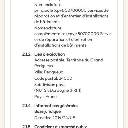
Nomenclature
principale
(
cpv
):
50700000
Services de
réparation et d'entretien d'installations
de bâtiments
Nomenclature
complémentaire
(
cpv
):
50700000
Servic
es de réparation et d'entretien
d'installations de bâtiments
2.1.2.
Lieu d’exécution
Adresse postale
:
Territoire du Grand
Périgueux
Ville
:
Perigueux
Code postal
:
24000
Subdivision pays
(NUTS)
:
Dordogne
(
FRI11
)
Pays
:
France
2.1.4.
Informations générales
Base juridique
:
Directive 2014/24/UE
2.1.5.
Conditions du marché public