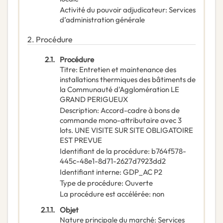
Activité du pouvoir adjudicateur
:
Services
d’administration générale
2.
Procédure
2.1.
Procédure
Titre
:
Entretien et maintenance des
installations thermiques des bâtiments de
la Communauté d'Agglomération LE
GRAND PERIGUEUX
Description
:
Accord-cadre à bons de
commande mono-attributaire avec 3
lots. UNE VISITE SUR SITE OBLIGATOIRE
EST PREVUE
Identifiant de la procédure
:
b764f578-
445c-48e1-8d71-2627d7923dd2
Identifiant interne
:
GDP_AC P2
Type de procédure
:
Ouverte
La procédure est accélérée
:
non
2.1.1.
Objet
Nature principale du marché
:
Services