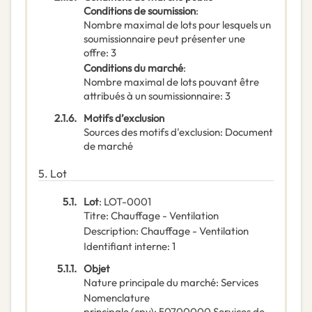
Conditions de soumission
:
Nombre maximal de lots pour lesquels un
soumissionnaire peut présenter une
offre
:
3
Conditions du marché
:
Nombre maximal de lots pouvant être
attribués à un soumissionnaire
:
3
2.1.6.
Motifs d’exclusion
Sources des motifs d'exclusion
:
Document
de marché
5.
Lot
5.1.
Lot
:
LOT-0001
Titre
:
Chauffage - Ventilation
Description
:
Chauffage - Ventilation
Identifiant interne
:
1
5.1.1.
Objet
Nature principale du marché
:
Services
Nomenclature
principale
(
cpv
):
50700000
Services de