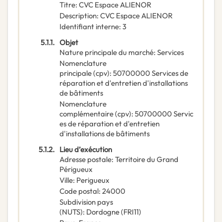
Titre
:
CVC Espace ALIENOR
Description
:
CVC Espace ALIENOR
Identifiant interne
:
3
5.1.1.
Objet
Nature principale du marché
:
Services
Nomenclature
principale
(
cpv
):
50700000
Services de
réparation et d'entretien d'installations
de bâtiments
Nomenclature
complémentaire
(
cpv
):
50700000
Servic
es de réparation et d'entretien
d'installations de bâtiments
5.1.2.
Lieu d’exécution
Adresse postale
:
Territoire du Grand
Périgueux
Ville
:
Perigueux
Code postal
:
24000
Subdivision pays
(NUTS)
:
Dordogne
(
FRI11
)