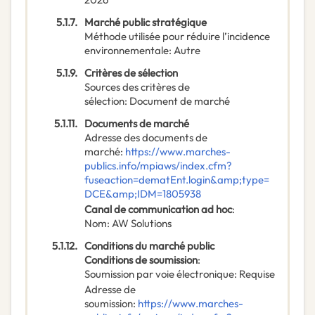
5.1.7.
Marché public stratégique
Méthode utilisée pour réduire l’incidence
environnementale
:
Autre
5.1.9.
Critères de sélection
Sources des critères de
sélection
:
Document de marché
5.1.11.
Documents de marché
Adresse des documents de
marché
:
https://www.marches-
publics.info/mpiaws/index.cfm?
fuseaction=dematEnt.login&amp;type=
DCE&amp;IDM=1805938
Canal de communication ad hoc
:
Nom
:
AW Solutions
5.1.12.
Conditions du marché public
Conditions de soumission
:
Soumission par voie électronique
:
Requise
Adresse de
soumission
:
https://www.marches-