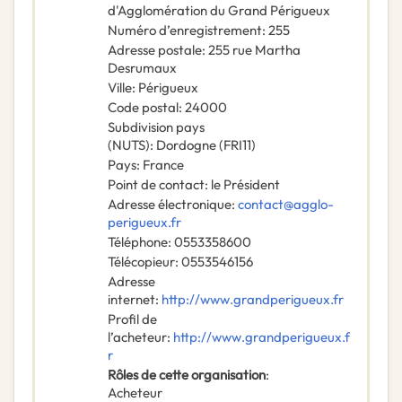
d'Agglomération du Grand Périgueux
Numéro d’enregistrement
:
255
Adresse postale
:
255 rue Martha
Desrumaux
Ville
:
Périgueux
Code postal
:
24000
Subdivision pays
(NUTS)
:
Dordogne
(
FRI11
)
Pays
:
France
Point de contact
:
le Président
Adresse électronique
:
contact@agglo-
perigueux.fr
Téléphone
:
0553358600
Télécopieur
:
0553546156
Adresse
internet
:
http://www.grandperigueux.fr
Profil de
l’acheteur
:
http://www.grandperigueux.f
r
Rôles de cette organisation
:
Acheteur