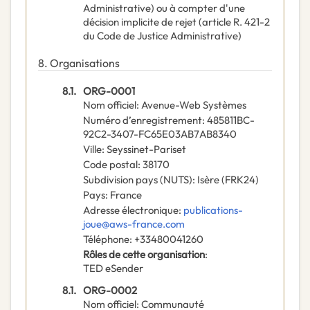
Administrative) ou à compter d'une
décision implicite de rejet (article R. 421-2
du Code de Justice Administrative)
8.
Organisations
8.1.
ORG-0001
Nom officiel
:
Avenue-Web Systèmes
Numéro d’enregistrement
:
485811BC-
92C2-3407-FC65E03AB7AB8340
Ville
:
Seyssinet-Pariset
Code postal
:
38170
Subdivision pays (NUTS)
:
Isère
(
FRK24
)
Pays
:
France
Adresse électronique
:
publications-
joue@aws-france.com
Téléphone
:
+33480041260
Rôles de cette organisation
:
TED eSender
8.1.
ORG-0002
Nom officiel
:
Communauté