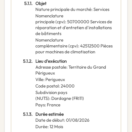
5.1.1.
Objet
Nature principale du marché
:
Services
Nomenclature
principale
(
cpv
):
50700000
Services de
réparation et d'entretien d'installations
de bâtiments
Nomenclature
complémentaire
(
cpv
):
42512500
Pièces
pour machines de climatisation
5.1.2.
Lieu d’exécution
Adresse postale
:
Territoire du Grand
Périgueux
Ville
:
Perigueux
Code postal
:
24000
Subdivision pays
(NUTS)
:
Dordogne
(
FRI11
)
Pays
:
France
5.1.3.
Durée estimée
Date de début
:
01/08/2026
Durée
:
12
Mois