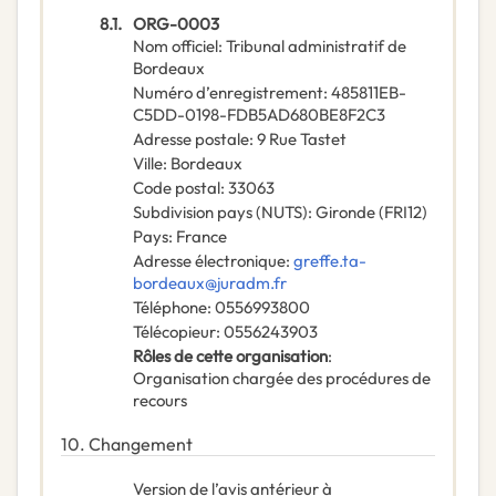
8.1.
ORG-0003
Nom officiel
:
Tribunal administratif de
Bordeaux
Numéro d’enregistrement
:
485811EB-
C5DD-0198-FDB5AD680BE8F2C3
Adresse postale
:
9 Rue Tastet
Ville
:
Bordeaux
Code postal
:
33063
Subdivision pays (NUTS)
:
Gironde
(
FRI12
)
Pays
:
France
Adresse électronique
:
greffe.ta-
bordeaux@juradm.fr
Téléphone
:
0556993800
Télécopieur
:
0556243903
Rôles de cette organisation
:
Organisation chargée des procédures de
recours
10.
Changement
Version de l’avis antérieur à