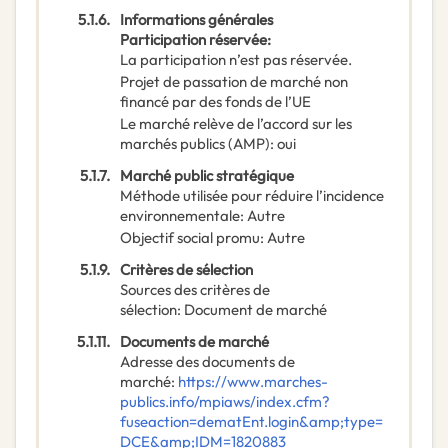
5.1.6.
Informations générales
Participation réservée
:
La participation n’est pas réservée.
Projet de passation de marché non
financé par des fonds de l’UE
Le marché relève de l’accord sur les
marchés publics (AMP)
:
oui
5.1.7.
Marché public stratégique
Méthode utilisée pour réduire l’incidence
environnementale
:
Autre
Objectif social promu
:
Autre
5.1.9.
Critères de sélection
Sources des critères de
sélection
:
Document de marché
5.1.11.
Documents de marché
Adresse des documents de
marché
:
https://www.marches-
publics.info/mpiaws/index.cfm?
fuseaction=dematEnt.login&amp;type=
DCE&amp;IDM=1820883