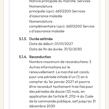
Nature principale du marché
:
Services
Nomenclature
principale
(
cpv
):
66512200
Services
d'assurance maladie
Nomenclature
complémentaire
(
cpv
):
66512200
Service
s d'assurance maladie
5.1.3.
Durée estimée
Date de début
:
01/01/2027
Date de fin de durée
:
31/12/2030
5.1.4.
Reconduction
Nombre maximum de reconductions
:
3
Autres informations sur le
renouvellement
:
Le marché est conclu
pour une période initiale d'un (1) an à
compter du 1er janvier 2027 et pourra
être reconduit tacitement trois fois pour
des périodes de douze (12) mois, en
application de l'article R. 2112-4 du Code
de la commande publique, soit jusqu'au 31
décembre 2030