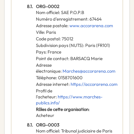
8.1.
ORG-0002
Nom officiel
:
SAE P.O.P.B
Numéro d’enregistrement
:
67464
Adresse postale
:
www.accorarena.com
Ville
:
Paris
Code postal
:
75012
Subdivision pays (NUTS)
:
Paris
(
FR101
)
Pays
:
France
Point de contact
:
BARSACQ Marie
Adresse
électronique
:
Marches@accorarena.com
Téléphone
:
0158701600
Adresse internet
:
https://accorarena.com
Profil de
l’acheteur
:
https://www.marches-
publics.info/
Rôles de cette organisation
:
Acheteur
8.1.
ORG-0003
Nom officiel
:
Tribunal judiciaire de Paris