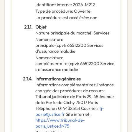
Identifiant interne
:
2026-M212
Type de procédure
:
Ouverte
La procédure est accélérée
:
non
2.1.1.
Objet
Nature principale du marché
:
Services
Nomenclature
principale
(
cpv
):
66512200
Services
d'assurance maladie
Nomenclature
complémentaire
(
cpv
):
66512200
Service
s d'assurance maladie
2.1.4.
Informations générales
Informations complémentaires
:
Instance
chargée des procédures de recours :
Tribunal judiciaire de Paris 29-45 Avenue
de la Porte de Clichy 75017 Paris
Téléphone : 0144325151 Courriel :
tj-
paris@justice.fr
Site internet :
https://www.tribunal-de-
paris.justice.fr/75