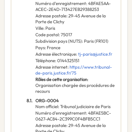
Numéro d’enregistrement
:
4BFAE5AA-
ACEC-2E4D-713427EB29388253
Adresse postale
:
29-45 Avenue de la
Porte de Clichy
Ville
:
Paris
Code postal
:
75017
Subdivision pays (NUTS)
:
Paris
(
FR101
)
Pays
:
France
Adresse électronique
:
tj-paris@justice.fr
Téléphone
:
0144325151
Adresse internet
:
https://www.tribunal-
de-paris.justice.fr/75
Rôles de cette organisation
:
Organisation chargée des procédures de
recours
8.1.
ORG-0004
Nom officiel
:
Tribunal judiciaire de Paris
Numéro d’enregistrement
:
4BFAE5BC-
0627-AC84-2C399C0F4BFB5CC1
Adresse postale
:
29-45 Avenue de la
Porte de Clichy