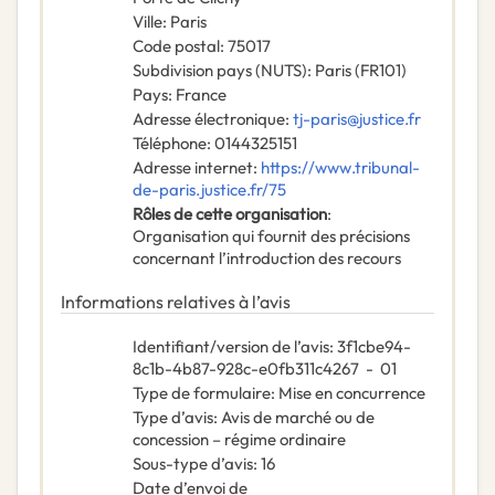
Ville
:
Paris
Code postal
:
75017
Subdivision pays (NUTS)
:
Paris
(
FR101
)
Pays
:
France
Adresse électronique
:
tj-paris@justice.fr
Téléphone
:
0144325151
Adresse internet
:
https://www.tribunal-
de-paris.justice.fr/75
Rôles de cette organisation
:
Organisation qui fournit des précisions
concernant l’introduction des recours
Informations relatives à l’avis
Identifiant/version de l’avis
:
3f1cbe94-
8c1b-4b87-928c-e0fb311c4267
-
01
Type de formulaire
:
Mise en concurrence
Type d’avis
:
Avis de marché ou de
concession – régime ordinaire
Sous-type d’avis
:
16
Date d’envoi de