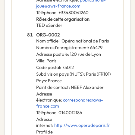
joue@aws-france.com
Téléphone
:
+33480041260
Rôles de cette organisation
:
TED eSender
8.1.
ORG-0002
Nom officiel
:
Opéra national de Paris
Numéro d’enregistrement
:
64479
Adresse postale
:
120 rue de Lyon
Ville
:
Paris
Code postal
:
75012
Subdivision pays (NUTS)
:
Paris
(
FR101
)
Pays
:
France
Point de contact
:
NEEF Alexander
Adresse
électronique
:
correspondre@aws-
france.com
Téléphone
:
0140012186
Adresse
internet
:
http://www.operadeparis.fr
Profil de