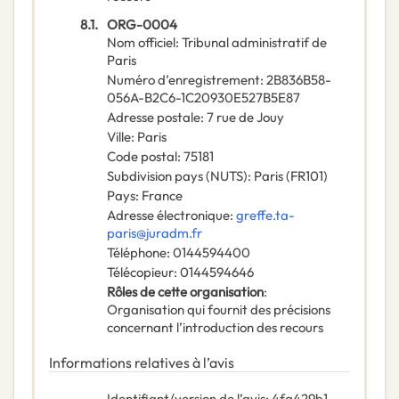
8.1.
ORG-0004
Nom officiel
:
Tribunal administratif de
Paris
Numéro d’enregistrement
:
2B836B58-
056A-B2C6-1C20930E527B5E87
Adresse postale
:
7 rue de Jouy
Ville
:
Paris
Code postal
:
75181
Subdivision pays (NUTS)
:
Paris
(
FR101
)
Pays
:
France
Adresse électronique
:
greffe.ta-
paris@juradm.fr
Téléphone
:
0144594400
Télécopieur
:
0144594646
Rôles de cette organisation
:
Organisation qui fournit des précisions
concernant l’introduction des recours
Informations relatives à l’avis
Identifiant/version de l’avis
:
4fa429b1-