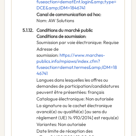
fuseaction=dematEnt.login&amp;type=
DCE&amp;IDM=1846741
Canal de communication ad hoc
:
Nom
:
AW Solutions
5.1.12.
Conditions du marché public
Conditions de soumission
:
Soumission par voie électronique
:
Requise
Adresse de
soumission
:
https://www.marches-
publics.info/mpiaws/index.cfm?
fuseaction=demat.termes&amp;IDM=18
46741
Langues dans lesquelles les offres ou
demandes de participation/candidatures
peuvent être présentées
:
français
Catalogue électronique
:
Non autorisée
La signature ou le cachet électronique
avancé(e) ou qualifié(e) [au sens du
règlement (UE) № 910/2014] est requis(e)
Variantes
:
Non autorisée
Date limite de réception des