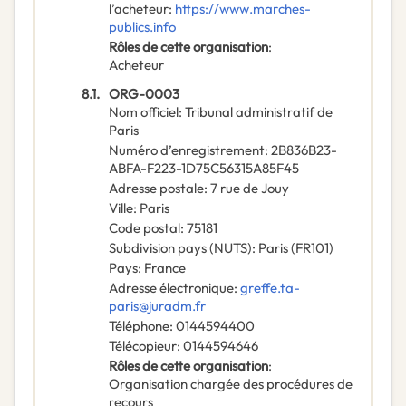
l’acheteur
:
https://www.marches-
publics.info
Rôles de cette organisation
:
Acheteur
8.1.
ORG-0003
Nom officiel
:
Tribunal administratif de
Paris
Numéro d’enregistrement
:
2B836B23-
ABFA-F223-1D75C56315A85F45
Adresse postale
:
7 rue de Jouy
Ville
:
Paris
Code postal
:
75181
Subdivision pays (NUTS)
:
Paris
(
FR101
)
Pays
:
France
Adresse électronique
:
greffe.ta-
paris@juradm.fr
Téléphone
:
0144594400
Télécopieur
:
0144594646
Rôles de cette organisation
:
Organisation chargée des procédures de
recours