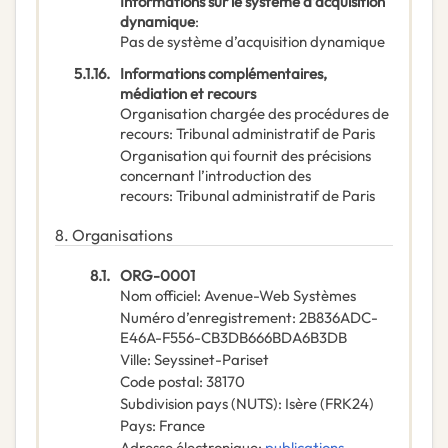
Informations sur le système d’acquisition
dynamique
:
Pas de système d’acquisition dynamique
5.1.16.
Informations complémentaires,
médiation et recours
Organisation chargée des procédures de
recours
:
Tribunal administratif de Paris
Organisation qui fournit des précisions
concernant l’introduction des
recours
:
Tribunal administratif de Paris
8.
Organisations
8.1.
ORG-0001
Nom officiel
:
Avenue-Web Systèmes
Numéro d’enregistrement
:
2B836ADC-
E46A-F556-CB3DB666BDA6B3DB
Ville
:
Seyssinet-Pariset
Code postal
:
38170
Subdivision pays (NUTS)
:
Isère
(
FRK24
)
Pays
:
France
Adresse électronique
:
publications-