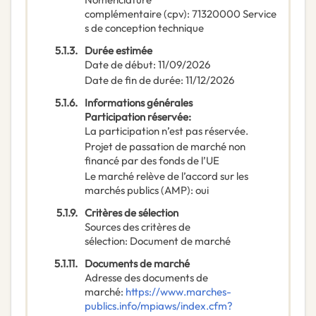
complémentaire
(
cpv
):
71320000
Service
s de conception technique
5.1.3.
Durée estimée
Date de début
:
11/09/2026
Date de fin de durée
:
11/12/2026
5.1.6.
Informations générales
Participation réservée
:
La participation n’est pas réservée.
Projet de passation de marché non
financé par des fonds de l’UE
Le marché relève de l’accord sur les
marchés publics (AMP)
:
oui
5.1.9.
Critères de sélection
Sources des critères de
sélection
:
Document de marché
5.1.11.
Documents de marché
Adresse des documents de
marché
:
https://www.marches-
publics.info/mpiaws/index.cfm?