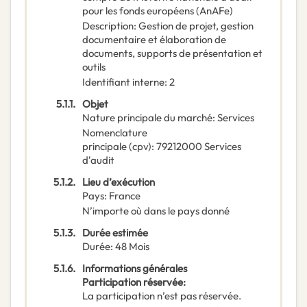
pour les fonds européens (AnAFe)
Description
:
Gestion de projet, gestion
documentaire et élaboration de
documents, supports de présentation et
outils
Identifiant interne
:
2
5.1.1.
Objet
Nature principale du marché
:
Services
Nomenclature
principale
(
cpv
):
79212000
Services
d'audit
5.1.2.
Lieu d’exécution
Pays
:
France
N’importe où dans le pays donné
5.1.3.
Durée estimée
Durée
:
48
Mois
5.1.6.
Informations générales
Participation réservée
:
La participation n’est pas réservée.