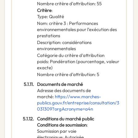
Nombre critère d’attribution
:
55
Critère
:
Type
:
Qualité
Nom
:
critère 3 : Performances
environnementales pour l’exécution des
prestations
Description
:
considérations
environnementales
Catégorie du critère d’attribution
poids
:
Pondération (pourcentage, valeur
exacte)
Nombre critère d’attribution
:
5
5.1.11.
Documents de marché
Adresse des documents de
marché
:
https://www.marches-
publics.gouv.fr/entreprise/consultation/3
031309?orgAcronyme=a4n
5.1.12.
Conditions du marché public
Conditions de soumission
:
Soumission par voie
électronique
:
Autorisée