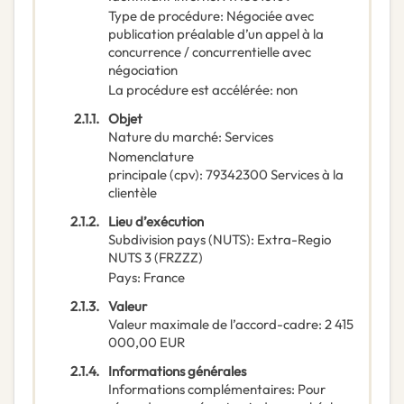
Type de procédure
:
Négociée avec
publication préalable d’un appel à la
concurrence / concurrentielle avec
négociation
La procédure est accélérée
:
non
2.1.1.
Objet
Nature du marché
:
Services
Nomenclature
principale
(
cpv
):
79342300
Services à la
clientèle
2.1.2.
Lieu d’exécution
Subdivision pays (NUTS)
:
Extra-Regio
NUTS 3
(
FRZZZ
)
Pays
:
France
2.1.3.
Valeur
Valeur maximale de l’accord-cadre
:
2 415
000,00
EUR
2.1.4.
Informations générales
Informations complémentaires
:
Pour