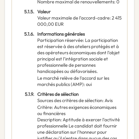
Nombre maximal de renouvellements
:
0
5.1.5.
Valeur
Valeur maximale de l’accord-cadre
:
2 415
000,00
EUR
5.1.6.
Informations générales
Participation réservée
:
La participation
est réservée à des ateliers protégés et à
des opérateurs économiques dont l’objet
principal est l’intégration sociale et
professionnelle de personnes
handicapées ou défavorisées.
Le marché relève de l’accord sur les
marchés publics (AMP)
:
oui
5.1.9.
Critères de sélection
Sources des critères de sélection
:
Avis
Critère
:
Autres exigences économiques
ou financières
Description
:
Aptitude à exercer l’activité
professionnelle Le candidat doit fournir
une déclaration sur l'honneur pour
justifier qu'il n'entre dans aucun des cas