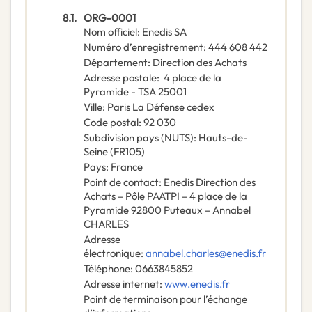
8.1.
ORG-0001
Nom officiel
:
Enedis SA
Numéro d’enregistrement
:
444 608 442
Département
:
Direction des Achats
Adresse postale
:
4 place de la
Pyramide - TSA 25001
Ville
:
Paris La Défense cedex
Code postal
:
92 030
Subdivision pays (NUTS)
:
Hauts-de-
Seine
(
FR105
)
Pays
:
France
Point de contact
:
Enedis Direction des
Achats – Pôle PAATPI – 4 place de la
Pyramide 92800 Puteaux – Annabel
CHARLES
Adresse
électronique
:
annabel.charles@enedis.fr
Téléphone
:
0663845852
Adresse internet
:
www.enedis.fr
Point de terminaison pour l’échange