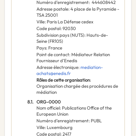
Numéro d’enregistrement
:
444608442
Adresse postale
:
4 place de la Pyramide -
TSA 25001
Ville
:
Paris La Défense cedex
Code postal
:
92030
Subdivision pays (NUTS)
:
Hauts-de-
Seine
(
FR105
)
Pays
:
France
Point de contact
:
Médiateur Relation
Fournisseur d’Enedis
Adresse électronique
:
mediation-
achats@enedis.fr
Rôles de cette organisation
:
Organisation chargée des procédures de
médiation
8.1.
ORG-0000
Nom officiel
:
Publications Office of the
European Union
Numéro d’enregistrement
:
PUBL
Ville
:
Luxembourg
Code postal
:
2417