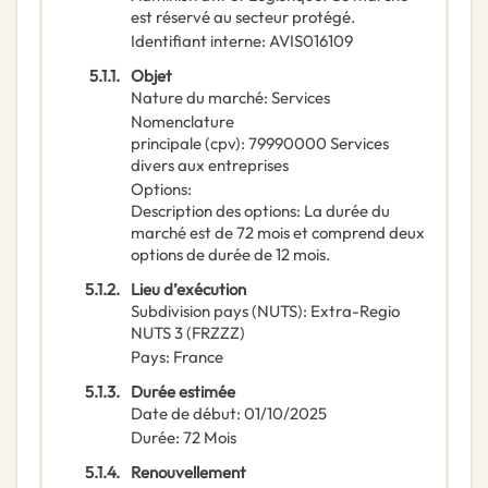
est réservé au secteur protégé.
Identifiant interne
:
AVIS016109
5.1.1.
Objet
Nature du marché
:
Services
Nomenclature
principale
(
cpv
):
79990000
Services
divers aux entreprises
Options
:
Description des options
:
La durée du
marché est de 72 mois et comprend deux
options de durée de 12 mois.
5.1.2.
Lieu d’exécution
Subdivision pays (NUTS)
:
Extra-Regio
NUTS 3
(
FRZZZ
)
Pays
:
France
5.1.3.
Durée estimée
Date de début
:
01/10/2025
Durée
:
72
Mois
5.1.4.
Renouvellement