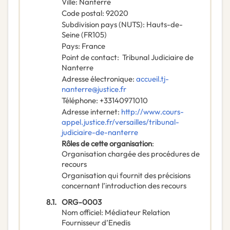
Ville
:
Nanterre
Code postal
:
92020
Subdivision pays (NUTS)
:
Hauts-de-
Seine
(
FR105
)
Pays
:
France
Point de contact
:
Tribunal Judiciaire de
Nanterre
Adresse électronique
:
accueil.tj-
nanterre@justice.fr
Téléphone
:
+33140971010
Adresse internet
:
http://www.cours-
appel.justice.fr/versailles/tribunal-
judiciaire-de-nanterre
Rôles de cette organisation
:
Organisation chargée des procédures de
recours
Organisation qui fournit des précisions
concernant l’introduction des recours
8.1.
ORG-0003
Nom officiel
:
Médiateur Relation
Fournisseur d’Enedis