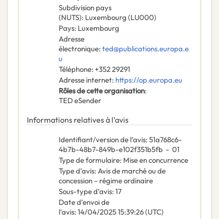
Subdivision pays
(NUTS)
:
Luxembourg
(
LU000
)
Pays
:
Luxembourg
Adresse
électronique
:
ted@publications.europa.e
u
Téléphone
:
+352 29291
Adresse internet
:
https://op.europa.eu
Rôles de cette organisation
:
TED eSender
Informations relatives à l’avis
Identifiant/version de l’avis
:
51a768c6-
4b7b-48b7-849b-e102f351b5fb
-
01
Type de formulaire
:
Mise en concurrence
Type d’avis
:
Avis de marché ou de
concession – régime ordinaire
Sous-type d’avis
:
17
Date d’envoi de
l’avis
:
14/04/2025
15:39:26 (UTC)