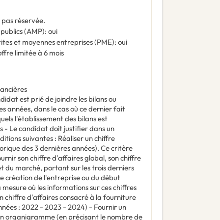
t pas réservée.
 publics (AMP)
:
oui
tites et moyennes entreprises (PME)
:
oui
offre limitée à 6 mois
nancières
didat est prié de joindre les bilans ou
es années, dans le cas où ce dernier fait
els l'établissement des bilans est
es - Le candidat doit justifier dans un
tions suivantes : Réaliser un chiffre
orique des 3 dernières années). Ce critère
urnir son chiffre d'affaires global, son chiffre
et du marché, portant sur les trois derniers
de création de l'entreprise ou du début
 mesure où les informations sur ces chiffres
on chiffre d'affaires consacré à la fourniture
nnées : 2022 - 2023 - 2024) - Fournir un
u’un organigramme (en précisant le nombre de