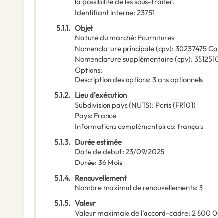
la possibilité de les sous-traiter.
Identifiant interne
:
23751
5.1.1.
Objet
Nature du marché
:
Fournitures
Nomenclature principale
(
cpv
):
30237475
Ca
Nomenclature supplémentaire
(
cpv
):
351251
Options
:
Description des options
:
3 ans optionnels
5.1.2.
Lieu d’exécution
Subdivision pays (NUTS)
:
Paris
(
FR101
)
Pays
:
France
Informations complémentaires
:
français
5.1.3.
Durée estimée
Date de début
:
23/09/2025
Durée
:
36
Mois
5.1.4.
Renouvellement
Nombre maximal de renouvellements
:
3
5.1.5.
Valeur
Valeur maximale de l’accord-cadre
:
2 800 