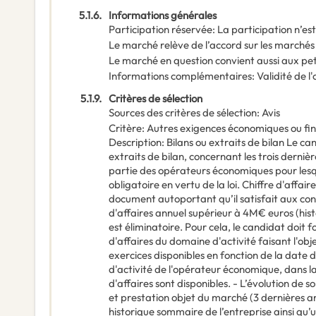
5.1.6.
Informations générales
Participation réservée
:
La participation n’es
Le marché relève de l’accord sur les marchés
Le marché en question convient aussi aux pe
Informations complémentaires
:
Validité de l'
5.1.9.
Critères de sélection
Sources des critères de sélection
:
Avis
Critère
:
Autres exigences économiques ou fi
Description
:
Bilans ou extraits de bilan Le can
extraits de bilan, concernant les trois dernièr
partie des opérateurs économiques pour lesqu
obligatoire en vertu de la loi. Chiffre d'affair
document autoportant qu’il satisfait aux condi
d'affaires annuel supérieur à 4M€ euros (hist
est éliminatoire. Pour cela, le candidat doit fo
d'affaires du domaine d'activité faisant l'obj
exercices disponibles en fonction de la date 
d'activité de l'opérateur économique, dans la
d'affaires sont disponibles. - L’évolution de s
et prestation objet du marché (3 dernières a
historique sommaire de l’entreprise ainsi q