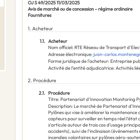
OJ S 49/2025 11/03/2025
Avis de marché ou de concession – régime ordinaire
Fournitures
1.
Acheteur
1.1.
Acheteur
Nom officiel
:
RTE Réseau de Transport d'Elect
Adresse électronique
:
juan-carlos.monteneg
Forme juridique de l’acheteur
:
Entreprise pu
Activité de l’entité adjudicatrice
:
Activités lié
2.
Procédure
2.1.
Procédure
Titre
:
Partenariat d'Innovation Monitoring P
Description
:
Le marché de Partenariat d’Inno
Pylônes qui vise à améliorer la maintenance 
capteurs pour surveiller en temps réel l’état d
s’articule autour de trois cas d’usage princi
accidents), suivi de l’inclinaison (événements
incendies volontaires sur pylônes aéro-soute