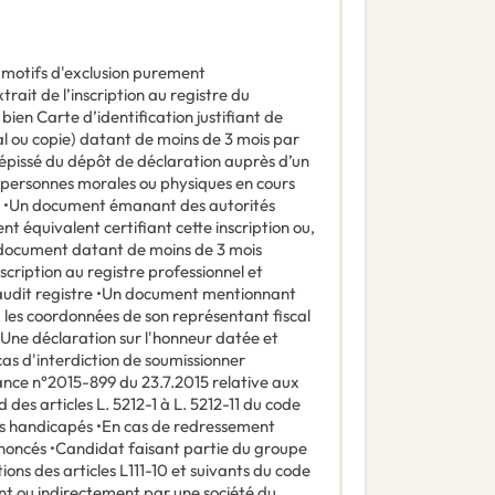
e motifs d'exclusion purement
rait de l’inscription au registre du
bien Carte d’identification justifiant de
nal ou copie) datant de moins de 3 mois par
cépissé du dépôt de déclaration auprès d’un
s personnes morales ou physiques en cours
e : •Un document émanant des autorités
t équivalent certifiant cette inscription ou,
n document datant de moins de 3 mois
nscription au registre professionnel et
audit registre •Un document mentionnant
, les coordonnées de son représentant fiscal
•Une déclaration sur l'honneur datée et
 cas d'interdiction de soumissionner
ance n°2015-899 du 23.7.2015 relative aux
 des articles L. 5212-1 à L. 5212-11 du code
urs handicapés •En cas de redressement
ononcés •Candidat faisant partie du groupe
ions des articles L111-10 et suivants du code
nt ou indirectement par une société du