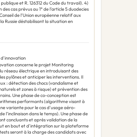
ublique et R. 126312 du Code du travail). 4)
 des cas prévus au 1° de l’article 5 duodecies
onseil de l’Union européenne relatif aux
a Russie déstabilisant la situation en
 d'innovation
vation concerne le projet Monitoring
du réseau électrique en introduisant des
es pylônes et anticiper les interventions. Il
paux : détection des chocs (vandalisme et
 naturels et zones à risque) et prévention des
rrains. Une phase de co-conception est
orithmes performants (algorithme visant à
une variante pour le cas d'usage aéro-
de l’inclinaison dans le temps). Une phase de
ont concluants et après validation de la
out en bout et d'intégration sur la plateforme
 tests seront à la charge des candidats avec