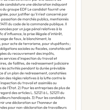
 de candidature une déclaration indiquant
tés du groupe EDF Le candidat fournit une
née, pour justifier qu'il n'est concerné par
e passation de marchés publics, mentionnés
L. 214111 du code de la commande publique. Il
ononcées par un juge pénal relatives à la
c d’influence, la prise illégale d’intérêt,
 usage de faux, le blanchiment, la
, pour acte de terrorisme, pour stupéfiants ;
bligations sociales ou fiscales, constatés soit
argées du recouvrement des impôts,
les services d’inspection du travail et
aires, de faillites, de redressement judiciaire
re les activités pendant la durée prévisible
ice d'un plan de redressement, constatées
on des règles relatives à la lutte contre le
l’inspection du travail et assimilés ou
de l’État. 2) Pour les entreprises de plus de
regard des articles L. 52121 à L. 521211 du
illeurs handicapés. 3) Pour les candidats
nir une déclaration sur l’honneur de
des pour non-déclaration de travailleurs