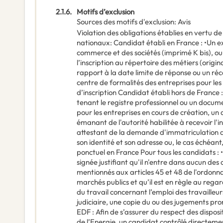
2.1.6.
Motifs d’exclusion
Sources des motifs d'exclusion
:
Avis
Violation des obligations établies en vertu d
nationaux
:
Candidat établi en France : •Un ext
commerce et des sociétés (imprimé K bis), ou 
l’inscription au répertoire des métiers (origi
rapport à la date limite de réponse ou un ré
centre de formalités des entreprises pour le
d’inscription Candidat établi hors de Franc
tenant le registre professionnel ou un documen
pour les entreprises en cours de création, u
émanant de l'autorité habilitée à recevoir l'i
attestant de la demande d'immatriculation 
son identité et son adresse ou, le cas échéant
ponctuel en France Pour tous les candidats : 
signée justifiant qu'il n'entre dans aucun des
mentionnés aux articles 45 et 48 de l'ordonn
marchés publics et qu’il est en règle au regard
du travail concernant l’emploi des travaille
judiciaire, une copie du ou des jugements pr
EDF : Afin de s’assurer du respect des disposit
de l’Energie, un candidat contrôlé directeme