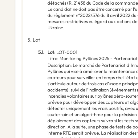
détachés (R. 21438 du Code de la commande p
Le candidat ne doit pas être concerné par l’un
du règlement n°2022/576 du 8 avril 2022 du C
mesures restrictives eu égard aux actions de l
Ukraine.
5.
Lot
5.1.
Lot
:
LOT-0001
Titre
:
Monitoring Pylônes 2025 - Partenariat
Description
:
Le marché de Partenariat d’Inno
Pylônes qui vise à améliorer la maintenance 
capteurs pour surveiller en temps réel l’état d
s’articule autour de trois cas d’usage princi
accidents), suivi de l’inclinaison (événements
incendies volontaires sur pylônes aéro-soute
prévue pour développer des capteurs et alg
détecter uniquement les vrais positifs, avec 
souterrain et un algorithme pour la précision 
déploiement des capteurs suivra si les tests s
direction. A la suite, une phase de tests de b
interne RTE serait prévue. La réalisation des