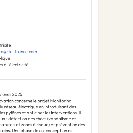
ricité
ro@rte-france.com
blique
es à l’électricité
ylônes 2025
vation concerne le projet Monitoring
du réseau électrique en introduisant des
es pylônes et anticiper les interventions. Il
paux : détection des chocs (vandalisme et
 naturels et zones à risque) et prévention des
rrains. Une phase de co-conception est