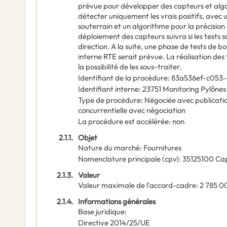
prévue pour développer des capteurs et alg
détecter uniquement les vrais positifs, avec 
souterrain et un algorithme pour la précision 
déploiement des capteurs suivra si les tests s
direction. A la suite, une phase de tests de b
interne RTE serait prévue. La réalisation des
la possibilité de les sous-traiter.
Identifiant de la procédure
:
83a536ef-c053-
Identifiant interne
:
23751 Monitoring Pylône
Type de procédure
:
Négociée avec publicatio
concurrentielle avec négociation
La procédure est accélérée
:
non
2.1.1.
Objet
Nature du marché
:
Fournitures
Nomenclature principale
(
cpv
):
35125100
Ca
2.1.3.
Valeur
Valeur maximale de l’accord-cadre
:
2 785 0
2.1.4.
Informations générales
Base juridique
:
Directive 2014/25/UE