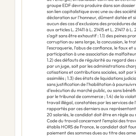
groupe EDF devra produire dans son dossier
son lien capitalistique avec une ou des socié
déclaration sur l'honneur, dûment datée et sig
aucun des cas d'exclusions des procédures d
aux articles L. 21411 à L. 21415 et L. 21417 à 
s’agit sans être exhaustif : 1.1) des peines pr
corruption au sens large, la concussion, le trafi
l’escroquerie, l’abus de confiance, le faux et
participation à une association de malfaiteur
1.2) des défauts de régularité au regard des o
par un juge, soit par les administrations ch
cotisations et contributions sociales, soit par 
assimilés ; 1.3) des états de liquidations judici
sans justification de l’habilitation à poursuiv
d’exécution du marché public, ou sans bénéf
par le tribunal de commerce ; 1.4) de la violati
travail illégal, constatées par les services de 
rapportés par ces derniers aux représentants 
20 salariés, le candidat doit être en règle au 
Code du travail concernant l’emploi des trava
établis HORS de France, le candidat doit four
paiement des sommes dues au titre des amen