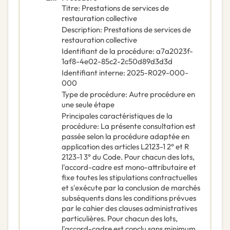
Titre
:
Prestations de services de
restauration collective
Description
:
Prestations de services de
restauration collective
Identifiant de la procédure
:
a7a2023f-
1af8-4e02-85c2-2c50d89d3d3d
Identifiant interne
:
2025-R029-000-
000
Type de procédure
:
Autre procédure en
une seule étape
Principales caractéristiques de la
procédure
:
La présente consultation est
passée selon la procédure adaptée en
application des articles L2123-1 2° et R
2123-1 3° du Code. Pour chacun des lots,
l'accord-cadre est mono-attributaire et
fixe toutes les stipulations contractuelles
et s'exécute par la conclusion de marchés
subséquents dans les conditions prévues
par le cahier des clauses administratives
particulières. Pour chacun des lots,
l'accord-cadre est conclu sans minimum