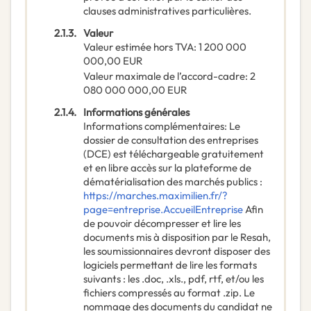
clauses administratives particulières.
2.1.3.
Valeur
Valeur estimée hors TVA
:
1 200 000
000,00
EUR
Valeur maximale de l’accord-cadre
:
2
080 000 000,00
EUR
2.1.4.
Informations générales
Informations complémentaires
:
Le
dossier de consultation des entreprises
(DCE) est téléchargeable gratuitement
et en libre accès sur la plateforme de
dématérialisation des marchés publics :
https://marches.maximilien.fr/?
page=entreprise.AccueilEntreprise
Afin
de pouvoir décompresser et lire les
documents mis à disposition par le Resah,
les soumissionnaires devront disposer des
logiciels permettant de lire les formats
suivants : les .doc, .xls., pdf, rtf, et/ou les
fichiers compressés au format .zip. Le
nommage des documents du candidat ne