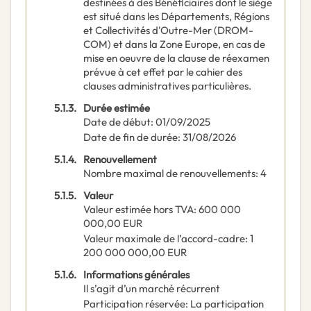
destinées à des Bénéficiaires dont le siège
est situé dans les Départements, Régions
et Collectivités d'Outre-Mer (DROM-
COM) et dans la Zone Europe, en cas de
mise en oeuvre de la clause de réexamen
prévue à cet effet par le cahier des
clauses administratives particulières.
5.1.3.
Durée estimée
Date de début
:
01/09/2025
Date de fin de durée
:
31/08/2026
5.1.4.
Renouvellement
Nombre maximal de renouvellements
:
4
5.1.5.
Valeur
Valeur estimée hors TVA
:
600 000
000,00
EUR
Valeur maximale de l’accord-cadre
:
1
200 000 000,00
EUR
5.1.6.
Informations générales
Il s’agit d’un marché récurrent
Participation réservée
:
La participation