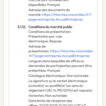
disponibles
:
français
Adresse des documents de
marché
:
https://Marches.maximilien.fr/?
page=entreprise.AccueilEntreprise
5.1.12.
Conditions du marché public
Conditions de présentation
:
Présentation par voie
électronique
:
Requise
Adresse de
présentation
:
https://Marches.maximilien
.fr/?page=entreprise.AccueilEntreprise
Langues dans lesquelles les offres ou
demandes de participation peuvent être
présentées
:
français
Catalogue électronique
:
Non autorisée
La signature ou le cachet électronique
avancé(e) ou qualifié(e) [au sens du
règlement (UE) № 910/2014] est requis(e)
Variantes
:
Non autorisée
Date limite de réception des
offres
:
22/07/2025
12:00:00 (UTC+2)