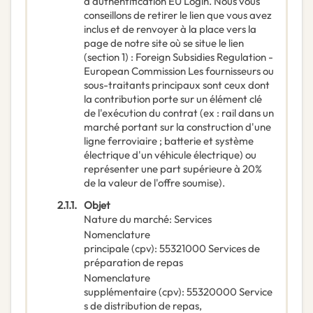
d'authentification EU Login. Nous vous
conseillons de retirer le lien que vous avez
inclus et de renvoyer à la place vers la
page de notre site où se situe le lien
(section 1) : Foreign Subsidies Regulation -
European Commission Les fournisseurs ou
sous-traitants principaux sont ceux dont
la contribution porte sur un élément clé
de l'exécution du contrat (ex : rail dans un
marché portant sur la construction d'une
ligne ferroviaire ; batterie et système
électrique d'un véhicule électrique) ou
représenter une part supérieure à 20%
de la valeur de l'offre soumise).
2.1.1.
Objet
Nature du marché
:
Services
Nomenclature
principale
(
cpv
):
55321000
Services de
préparation de repas
Nomenclature
supplémentaire
(
cpv
):
55320000
Service
s de distribution de repas
,