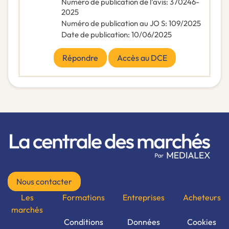
Numéro de publication de l’avis
:
370246-
2025
Numéro de publication au JO S
:
109/2025
Date de publication
:
10/06/2025
Répondre
Accès au DCE
Nous contacter
Les
Formations
Entreprises
Acheteurs
marchés
Conditions
Données
Cookies