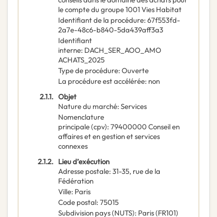
le compte du groupe 1001 Vies Habitat
Identifiant de la procédure
:
67f553fd-
2a7e-48c6-b840-5da439aff3a3
Identifiant
interne
:
DACH_SER_AOO_AMO
ACHATS_2025
Type de procédure
:
Ouverte
La procédure est accélérée
:
non
2.1.1.
Objet
Nature du marché
:
Services
Nomenclature
principale
(
cpv
):
79400000
Conseil en
affaires et en gestion et services
connexes
2.1.2.
Lieu d’exécution
Adresse postale
:
31-35, rue de la
Fédération
Ville
:
Paris
Code postal
:
75015
Subdivision pays (NUTS)
:
Paris
(
FR101
)