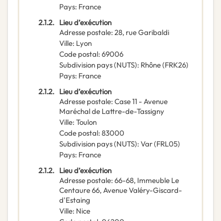
Pays
:
France
2.1.2.
Lieu d’exécution
Adresse postale
:
28, rue Garibaldi
Ville
:
Lyon
Code postal
:
69006
Subdivision pays (NUTS)
:
Rhône
(
FRK26
)
Pays
:
France
2.1.2.
Lieu d’exécution
Adresse postale
:
Case 11 - Avenue
Maréchal de Lattre-de-Tassigny
Ville
:
Toulon
Code postal
:
83000
Subdivision pays (NUTS)
:
Var
(
FRL05
)
Pays
:
France
2.1.2.
Lieu d’exécution
Adresse postale
:
66-68, Immeuble Le
Centaure
66, Avenue Valéry-Giscard-
d'Estaing
Ville
:
Nice