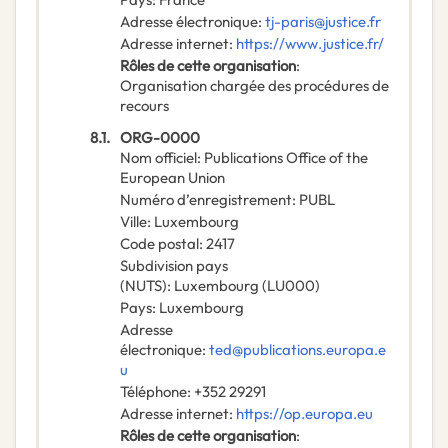
Adresse électronique
:
tj-paris@justice.fr
Adresse internet
:
https://www.justice.fr/
Rôles de cette organisation
:
Organisation chargée des procédures de
recours
8.1.
ORG-0000
Nom officiel
:
Publications Office of the
European Union
Numéro d’enregistrement
:
PUBL
Ville
:
Luxembourg
Code postal
:
2417
Subdivision pays
(NUTS)
:
Luxembourg
(
LU000
)
Pays
:
Luxembourg
Adresse
électronique
:
ted@publications.europa.e
u
Téléphone
:
+352 29291
Adresse internet
:
https://op.europa.eu
Rôles de cette organisation
: