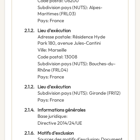
Code postal
:
06200
Subdivision pays (NUTS)
:
Alpes-
Maritimes
(
FRL03
)
Pays
:
France
2.1.2.
Lieu d’exécution
Adresse postale
:
Résidence Hyde
Park
180, avenue Jules-Cantini
Ville
:
Marseille
Code postal
:
13008
Subdivision pays (NUTS)
:
Bouches-du-
Rhône
(
FRL04
)
Pays
:
France
2.1.2.
Lieu d’exécution
Subdivision pays (NUTS)
:
Gironde
(
FRI12
)
Pays
:
France
2.1.4.
Informations générales
Base juridique
:
Directive 2014/24/UE
2.1.6.
Motifs d’exclusion
Sources des motifs d'exclusion
:
Document