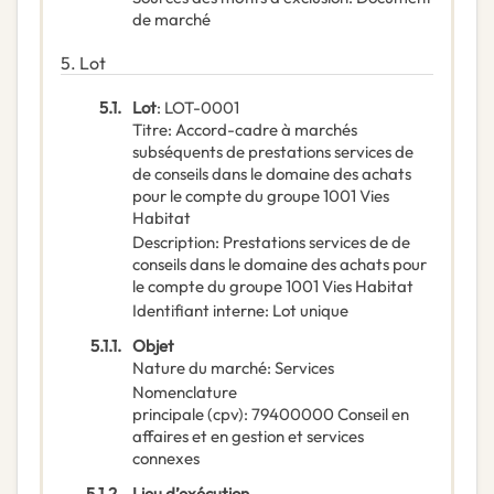
de marché
5.
Lot
5.1.
Lot
:
LOT-0001
Titre
:
Accord-cadre à marchés
subséquents de prestations services de
de conseils dans le domaine des achats
pour le compte du groupe 1001 Vies
Habitat
Description
:
Prestations services de de
conseils dans le domaine des achats pour
le compte du groupe 1001 Vies Habitat
Identifiant interne
:
Lot unique
5.1.1.
Objet
Nature du marché
:
Services
Nomenclature
principale
(
cpv
):
79400000
Conseil en
affaires et en gestion et services
connexes
5.1.2.
Lieu d’exécution