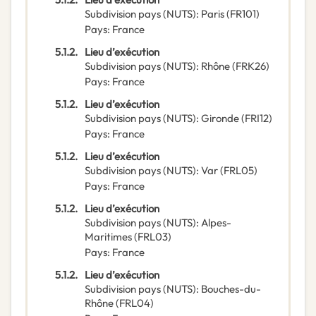
Subdivision pays (NUTS)
:
Paris
(
FR101
)
Pays
:
France
5.1.2.
Lieu d’exécution
Subdivision pays (NUTS)
:
Rhône
(
FRK26
)
Pays
:
France
5.1.2.
Lieu d’exécution
Subdivision pays (NUTS)
:
Gironde
(
FRI12
)
Pays
:
France
5.1.2.
Lieu d’exécution
Subdivision pays (NUTS)
:
Var
(
FRL05
)
Pays
:
France
5.1.2.
Lieu d’exécution
Subdivision pays (NUTS)
:
Alpes-
Maritimes
(
FRL03
)
Pays
:
France
5.1.2.
Lieu d’exécution
Subdivision pays (NUTS)
:
Bouches-du-
Rhône
(
FRL04
)