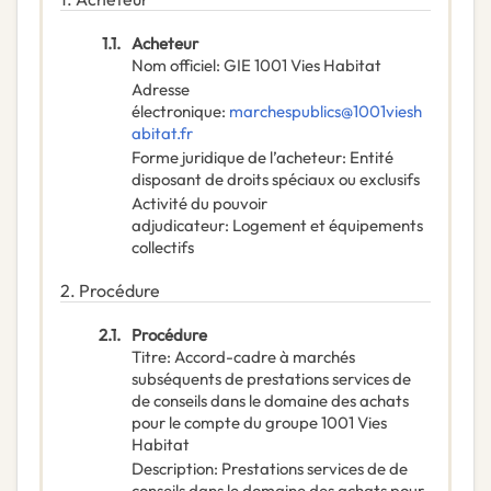
1.1.
Acheteur
Nom officiel
:
GIE 1001 Vies Habitat
Adresse
électronique
:
marchespublics@1001viesh
abitat.fr
Forme juridique de l’acheteur
:
Entité
disposant de droits spéciaux ou exclusifs
Activité du pouvoir
adjudicateur
:
Logement et équipements
collectifs
2.
Procédure
2.1.
Procédure
Titre
:
Accord-cadre à marchés
subséquents de prestations services de
de conseils dans le domaine des achats
pour le compte du groupe 1001 Vies
Habitat
Description
:
Prestations services de de
conseils dans le domaine des achats pour