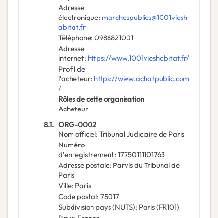
Adresse
électronique
:
marchespublics@1001viesh
abitat.fr
Téléphone
:
0988821001
Adresse
internet
:
https://www.1001vieshabitat.fr/
Profil de
l’acheteur
:
https://www.achatpublic.com
/
Rôles de cette organisation
:
Acheteur
8.1.
ORG-0002
Nom officiel
:
Tribunal Judiciaire de Paris
Numéro
d’enregistrement
:
17750111101763
Adresse postale
:
Parvis du Tribunal de
Paris
Ville
:
Paris
Code postal
:
75017
Subdivision pays (NUTS)
:
Paris
(
FR101
)
Pays
:
France