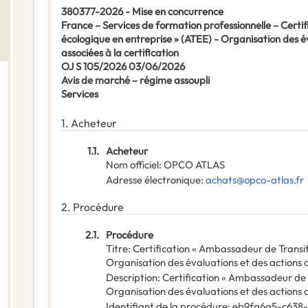
380377-2026 - Mise en concurrence
France – Services de formation professionnelle – Certi
écologique en entreprise » (ATEE) - Organisation des é
associées à la certification
OJ S 105/2026 03/06/2026
Avis de marché – régime assoupli
Services
1.
Acheteur
1.1.
Acheteur
Nom officiel
:
OPCO ATLAS
Adresse électronique
:
achats@opco-atlas.fr
2.
Procédure
2.1.
Procédure
Titre
:
Certification « Ambassadeur de Transit
Organisation des évaluations et des actions d
Description
:
Certification « Ambassadeur de 
Organisation des évaluations et des actions d
Identifiant de la procédure
:
eb9fa6a5-c638