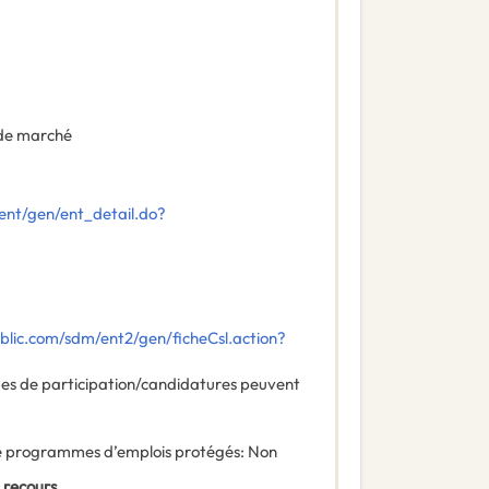
de marché
ent/gen/ent_detail.do?
lic.com/sdm/ent2/gen/ficheCsl.action?
des de participation/candidatures peuvent
 de programmes d’emplois protégés
:
Non
 recours