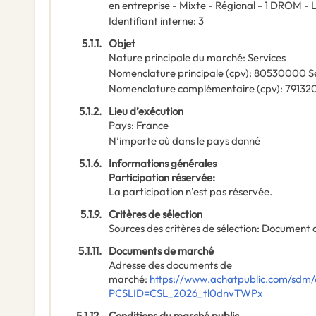
en entreprise - Mixte - Régional - 1 DROM - 
Identifiant interne
:
3
5.1.1.
Objet
Nature principale du marché
:
Services
Nomenclature principale
(
cpv
):
80530000
S
Nomenclature complémentaire
(
cpv
):
79132
5.1.2.
Lieu d’exécution
Pays
:
France
N’importe où dans le pays donné
5.1.6.
Informations générales
Participation réservée
:
La participation n’est pas réservée.
5.1.9.
Critères de sélection
Sources des critères de sélection
:
Document 
5.1.11.
Documents de marché
Adresse des documents de
marché
:
https://www.achatpublic.com/sdm/e
PCSLID=CSL_2026_tl0dnvTWPx
5.1.12.
Conditions du marché public