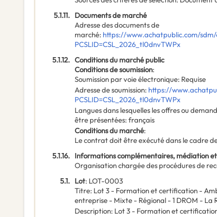
5.1.11.
Documents de marché
Adresse des documents de
marché
:
https://www.achatpublic.com/sdm/e
PCSLID=CSL_2026_tl0dnvTWPx
5.1.12.
Conditions du marché public
Conditions de soumission
:
Soumission par voie électronique
:
Requise
Adresse de soumission
:
https://www.achatpub
PCSLID=CSL_2026_tl0dnvTWPx
Langues dans lesquelles les offres ou deman
être présentées
:
français
Conditions du marché
:
Le contrat doit être exécuté dans le cadre
5.1.16.
Informations complémentaires, médiation et
Organisation chargée des procédures de rec
5.1.
Lot
:
LOT-0003
Titre
:
Lot 3 - Formation et certification - Am
entreprise - Mixte - Régional - 1 DROM - La 
Description
:
Lot 3 - Formation et certificati