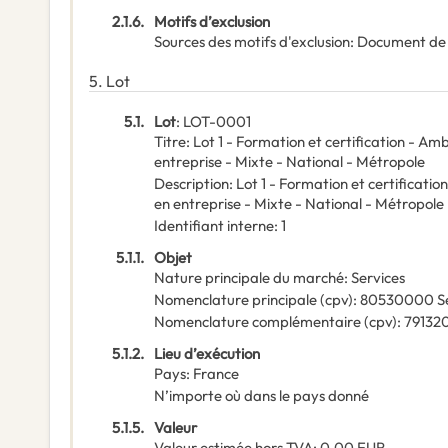
2.1.6.
Motifs d’exclusion
Sources des motifs d'exclusion
:
Document de
5.
Lot
5.1.
Lot
:
LOT-0001
Titre
:
Lot 1 - Formation et certification - Am
entreprise - Mixte - National - Métropole
Description
:
Lot 1 - Formation et certificati
en entreprise - Mixte - National - Métropole
Identifiant interne
:
1
5.1.1.
Objet
Nature principale du marché
:
Services
Nomenclature principale
(
cpv
):
80530000
S
Nomenclature complémentaire
(
cpv
):
79132
5.1.2.
Lieu d’exécution
Pays
:
France
N’importe où dans le pays donné
5.1.5.
Valeur
Valeur estimée hors TVA
:
0,00
EUR