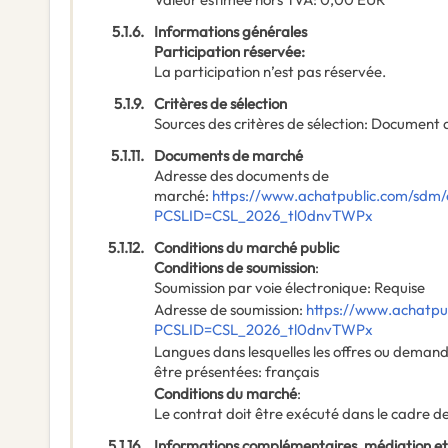
5.1.6.
Informations générales
Participation réservée
:
La participation n’est pas réservée.
5.1.9.
Critères de sélection
Sources des critères de sélection
:
Document 
5.1.11.
Documents de marché
Adresse des documents de
marché
:
https://www.achatpublic.com/sdm/
PCSLID=CSL_2026_tl0dnvTWPx
5.1.12.
Conditions du marché public
Conditions de soumission
:
Soumission par voie électronique
:
Requise
Adresse de soumission
:
https://www.achatpub
PCSLID=CSL_2026_tl0dnvTWPx
Langues dans lesquelles les offres ou deman
être présentées
:
français
Conditions du marché
:
Le contrat doit être exécuté dans le cadre
5.1.16.
Informations complémentaires, médiation et