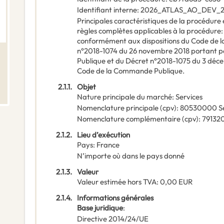
Identifiant interne
:
2026_ATLAS_AO_DEV_
Principales caractéristiques de la procédure e
règles complètes applicables à la procédure
conformément aux dispositions du Code de l
n°2018-1074 du 26 novembre 2018 portant pa
Publique et du Décret n°2018-1075 du 3 déc
Code de la Commande Publique.
2.1.1.
Objet
Nature principale du marché
:
Services
Nomenclature principale
(
cpv
):
80530000
S
Nomenclature complémentaire
(
cpv
):
79132
2.1.2.
Lieu d’exécution
Pays
:
France
N’importe où dans le pays donné
2.1.3.
Valeur
Valeur estimée hors TVA
:
0,00
EUR
2.1.4.
Informations générales
Base juridique
:
Directive 2014/24/UE