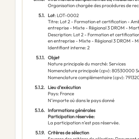
Organisation chargée des procédures de rec
5.1.
Lot
:
LOT-0002
Titre
:
Lot 2 - Formation et certification - Am
entreprise - Mixte - Régional 3 DROM - Mar
Description
:
Lot 2 - Formation et certificati
en entreprise - Mixte - Régional 3 DROM - 
Identifiant interne
:
2
5.1.1.
Objet
Nature principale du marché
:
Services
Nomenclature principale
(
cpv
):
80530000
S
Nomenclature complémentaire
(
cpv
):
79132
5.1.2.
Lieu d’exécution
Pays
:
France
N’importe où dans le pays donné
5.1.6.
Informations générales
Participation réservée
:
La participation n’est pas réservée.
5.1.9.
Critères de sélection
Sources des critères de sélection
:
Document 