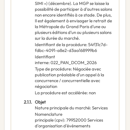
SIMI ») (décembre). La MGP se laisse la
possibilité de participer à d’autres salons
non encore identifiés à ce stade. De plus,
Il est également à envisager le retrait de
la Métropole du Grand Paris d’une ou
plusieurs éditions d’un ou plusieurs salons
sur la durée du marché.
Identifiant de la procédure
:
54f31c7d-
fdbc-4091-a8e2-d3aa168999b6
Identifiant
interne
:
022_PAN_DCOM_2026
Type de procédure
:
Négociée avec
publication préalable d’un appel à la
concurrence / concurrentielle avec
négociation
La procédure est accélérée
:
non
2.1.1.
Objet
Nature principale du marché
:
Services
Nomenclature
principale
(
cpv
):
79952000
Services
d'organisation d'événements