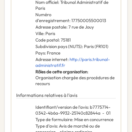
Nom officiel
:
Tribunal Administratif de
Paris
Numéro
d’enregistrement
:
17750005500013
Adresse postale
:
7 rue de Jouy
Ville
:
Paris
Code postal
:
75181
Subdivision pays (NUTS)
:
Paris
(
FR101
)
Pays
:
France
Adresse internet
:
http://paris.tribunal-
administratif.fr
Rôles de cette organisation
:
Organisation chargée des procédures de
recours
Informations relatives à l’avis
Identifiant/version de l’avis
:
b7775714-
0342-4b6a-9932-25140c82844a
-
01
Type de formulaire
:
Mise en concurrence
Type d’avis
:
Avis de marché ou de
concession – régime ordinaire