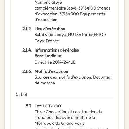
Nomenclature
complémentaire
(
cpv
):
39154100
Stands
d'exposition
,
39154000
Équipements
d'exposition
2.1.2.
Lieu d’exécution
Subdivision pays (NUTS)
:
Paris
(
FR101
)
Pays
:
France
2.1.4.
Informations générales
Base juridique
:
Directive 2014/24/UE
2.1.6.
Motifs d’exclusion
Sources des motifs d'exclusion
:
Document
de marché
5.
Lot
5.1.
Lot
:
LOT-0001
Titre
:
Conception et construction du
stand pour les évènements de la
Métropole du Grand Paris