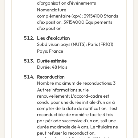
d'organisation d'événements
Nomenclature
complémentaire
(
cpv
):
39154100
Stands
d'exposition
,
39154000
Équipements
d'exposition
5.1.2.
Lieu d’exécution
Subdivision pays (NUTS)
:
Paris
(
FR101
)
Pays
:
France
5.1.3.
Durée estimée
Durée
:
48
Mois
5.1.4.
Reconduction
Nombre maximum de reconductions
:
3
Autres informations sur le
renouvellement
:
L’accord-cadre est
conclu pour une durée initiale d’un an à
compter de la date de notification. Il est
reconductible de manière tacite 3 fois
par période successive d’un an, soit une
durée maximale de 4 ans. Le titulaire ne
peut refuser la reconduction,