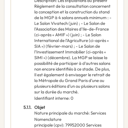
Description
:
Les stipulations du présent
Règlement de la consultation concernent
la conception et la construction du stand
de la MGP à 4 salons annuels minimum : -
Le Salon Vivatech (juin) ; - Le Salon de
l’Association des Maires d’Ile-de-France
(ci-après « AMIF ») (juin) ; - Le Salon
International de l’Agriculture (ci-après «
SIA ») (février-mars) ; - Le Salon de
l’Investissement Immobilier (ci-après «
SIMI ») (décembre). La MGP se laisse la
possibilité de participer à d’autres salons
non encore identifiés à ce stade. De plus,
Il est également à envisager le retrait de
la Métropole du Grand Paris d’une ou
plusieurs éditions d’un ou plusieurs salons
sur la durée du marché.
Identifiant interne
:
0
5.1.1.
Objet
Nature principale du marché
:
Services
Nomenclature
principale
(
cpv
):
79952000
Services