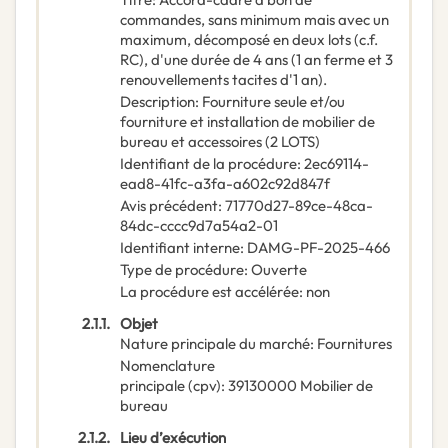
commandes, sans minimum mais avec un
maximum, décomposé en deux lots (c.f.
RC), d'une durée de 4 ans (1 an ferme et 3
renouvellements tacites d'1 an).
Description
:
Fourniture seule et/ou
fourniture et installation de mobilier de
bureau et accessoires (2 LOTS)
Identifiant de la procédure
:
2ec69114-
ead8-41fc-a3fa-a602c92d847f
Avis précédent
:
71770d27-89ce-48ca-
84dc-cccc9d7a54a2-01
Identifiant interne
:
DAMG-PF-2025-466
Type de procédure
:
Ouverte
La procédure est accélérée
:
non
2.1.1.
Objet
Nature principale du marché
:
Fournitures
Nomenclature
principale
(
cpv
):
39130000
Mobilier de
bureau
2.1.2.
Lieu d’exécution