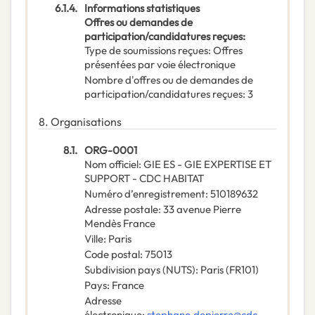
6.1.4.
Informations statistiques
Offres ou demandes de
participation/candidatures reçues
:
Type de soumissions reçues
:
Offres
présentées par voie électronique
Nombre d'offres ou de demandes de
participation/candidatures reçues
:
3
8.
Organisations
8.1.
ORG-0001
Nom officiel
:
GIE ES - GIE EXPERTISE ET
SUPPORT - CDC HABITAT
Numéro d’enregistrement
:
510189632
Adresse postale
:
33 avenue Pierre
Mendès France
Ville
:
Paris
Code postal
:
75013
Subdivision pays (NUTS)
:
Paris
(
FR101
)
Pays
:
France
Adresse
électronique
:
stephane.depierre@cdc-