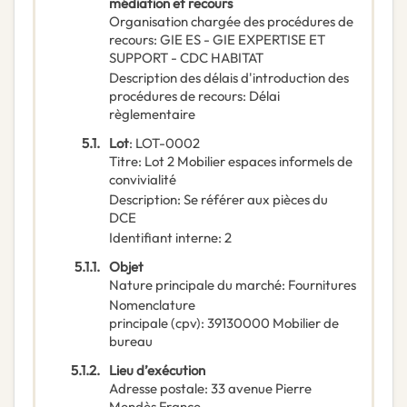
médiation et recours
Organisation chargée des procédures de
recours
:
GIE ES - GIE EXPERTISE ET
SUPPORT - CDC HABITAT
Description des délais d'introduction des
procédures de recours
:
Délai
règlementaire
5.1.
Lot
:
LOT-0002
Titre
:
Lot 2 Mobilier espaces informels de
convivialité
Description
:
Se référer aux pièces du
DCE
Identifiant interne
:
2
5.1.1.
Objet
Nature principale du marché
:
Fournitures
Nomenclature
principale
(
cpv
):
39130000
Mobilier de
bureau
5.1.2.
Lieu d’exécution
Adresse postale
:
33 avenue Pierre
Mendès France