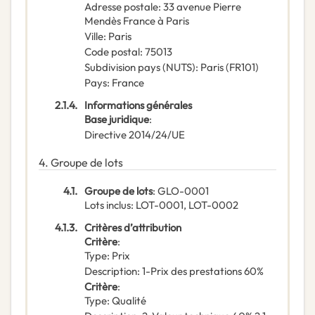
Adresse postale
:
33 avenue Pierre
Mendès France à Paris
Ville
:
Paris
Code postal
:
75013
Subdivision pays (NUTS)
:
Paris
(
FR101
)
Pays
:
France
2.1.4.
Informations générales
Base juridique
:
Directive 2014/24/UE
4.
Groupe de lots
4.1.
Groupe de lots
:
GLO-0001
Lots inclus
:
LOT-0001, LOT-0002
4.1.3.
Critères d’attribution
Critère
:
Type
:
Prix
Description
:
1-Prix des prestations 60%
Critère
:
Type
:
Qualité