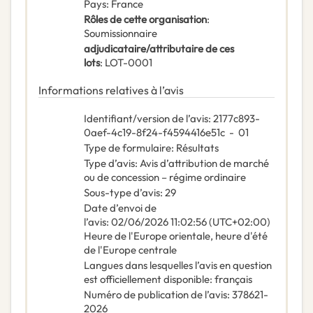
Pays
:
France
Rôles de cette organisation
:
Soumissionnaire
adjudicataire/attributaire de ces
lots
:
LOT-0001
Informations relatives à l’avis
Identifiant/version de l’avis
:
2177c893-
0aef-4c19-8f24-f4594416e51c
-
01
Type de formulaire
:
Résultats
Type d’avis
:
Avis d’attribution de marché
ou de concession – régime ordinaire
Sous-type d’avis
:
29
Date d’envoi de
l’avis
:
02/06/2026
11:02:56 (UTC+02:00)
Heure de l'Europe orientale, heure d'été
de l'Europe centrale
Langues dans lesquelles l’avis en question
est officiellement disponible
:
français
Numéro de publication de l’avis
:
378621-
2026