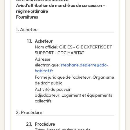
Avis d’attribution de marché ou de concession –
régime ordinaire
Fournitures
1.
Acheteur
1.1.
Acheteur
Nom officiel
:
GIE ES - GIE EXPERTISE ET
SUPPORT - CDC HABITAT
Adresse
électronique
:
stephane.depierre@cdc-
habitat.fr
Forme juridique de l’acheteur
:
Organisme
de droit public
Activité du pouvoir
adjudicateur
:
Logement et équipements
collectifs
2.
Procédure
2.1.
Procédure
Titre
:
Accord-cadre à bon de