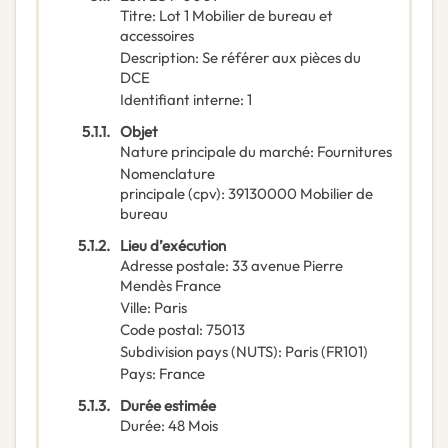
Titre
:
Lot 1 Mobilier de bureau et
accessoires
Description
:
Se référer aux pièces du
DCE
Identifiant interne
:
1
5.1.1.
Objet
Nature principale du marché
:
Fournitures
Nomenclature
principale
(
cpv
):
39130000
Mobilier de
bureau
5.1.2.
Lieu d’exécution
Adresse postale
:
33 avenue Pierre
Mendès France
Ville
:
Paris
Code postal
:
75013
Subdivision pays (NUTS)
:
Paris
(
FR101
)
Pays
:
France
5.1.3.
Durée estimée
Durée
:
48
Mois