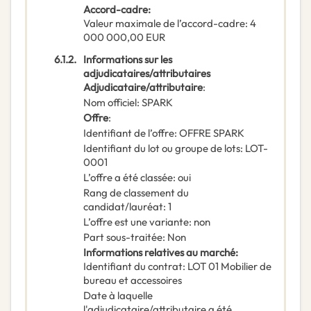
Accord-cadre
:
Valeur maximale de l’accord-cadre
:
4
000 000,00
EUR
6.1.2.
Informations sur les
adjudicataires/attributaires
Adjudicataire/attributaire
:
Nom officiel
:
SPARK
Offre
:
Identifiant de l’offre
:
OFFRE SPARK
Identifiant du lot ou groupe de lots
:
LOT-
0001
L’offre a été classée
:
oui
Rang de classement du
candidat/lauréat
:
1
L’offre est une variante
:
non
Part sous-traitée
:
Non
Informations relatives au marché
:
Identifiant du contrat
:
LOT 01 Mobilier de
bureau et accessoires
Date à laquelle
l'adjudicataire/attributaire a été