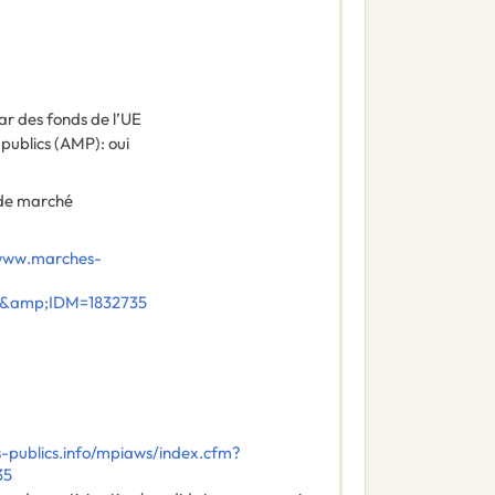
ar des fonds de l’UE
 publics (AMP)
:
oui
de marché
/www.marches-
E&amp;IDM=1832735
-publics.info/mpiaws/index.cfm?
35