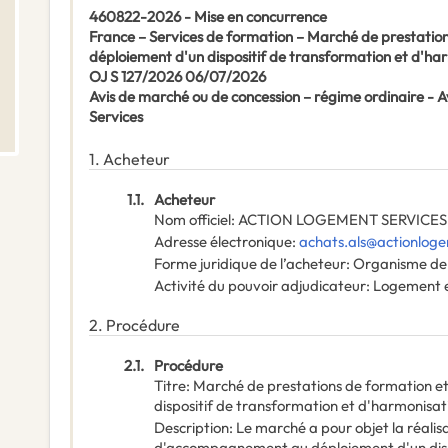
460822-2026 - Mise en concurrence
France – Services de formation – Marché de prestati
déploiement d'un dispositif de transformation et d'h
OJ S 127/2026 06/07/2026
Avis de marché ou de concession – régime ordinaire -
Services
1.
Acheteur
1.1.
Acheteur
Nom officiel
:
ACTION LOGEMENT SERVICES
Adresse électronique
:
achats.als@actionloge
Forme juridique de l’acheteur
:
Organisme de 
Activité du pouvoir adjudicateur
:
Logement e
2.
Procédure
2.1.
Procédure
Titre
:
Marché de prestations de formation 
dispositif de transformation et d'harmonisa
Description
:
Le marché a pour objet la réalis
d'accompagnement au déploiement d'un dispo