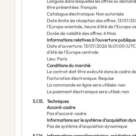
Langues dans lesquelles les offres ou deman
être présentées
:
français
Catalogue électronique
:
Non autorisée
Date limite de réception des offres
:
13/07/20
l'Europe orientale, heure d'été de l'Europe c
Durée de validité des offres
:
6
Mois
Informations relatives à l’ouverture publique
Date d'ouverture
:
13/07/2026
16:01:00 (UTC
d'été de l'Europe centrale
Lieu
:
Paris
Conditions du marché
:
Le contrat doit être exécuté dans le cadre
Facturation électronique
:
Requise
La commande en ligne sera utilisée
:
non
Le paiement électronique sera utilisé
:
non
5.1.15.
Techniques
Accord-cadre
:
Pas d’accord-cadre
Informations sur le système d’acquisition d
Pas de système d’acquisition dynamique
5.1.16.
Informations complémentaires, médiation et