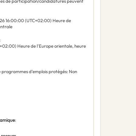
des de participation/candidatures peuvent
26
16:00:00 (UTC+02:00) Heure de
entrale
:
+02:00) Heure de l'Europe orientale, heure
 de programmes d’emplois protégés
:
Non
ynamique
:
 recours