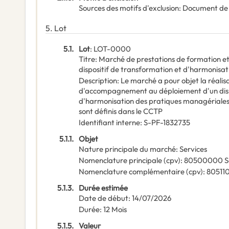
Sources des motifs d'exclusion
:
Document de
5.
Lot
5.1.
Lot
:
LOT-0000
Titre
:
Marché de prestations de formation 
dispositif de transformation et d'harmonisa
Description
:
Le marché a pour objet la réalis
d'accompagnement au déploiement d'un dispo
d'harmonisation des pratiques managériales.
sont définis dans le CCTP
Identifiant interne
:
S-PF-1832735
5.1.1.
Objet
Nature principale du marché
:
Services
Nomenclature principale
(
cpv
):
80500000
S
Nomenclature complémentaire
(
cpv
):
80511
5.1.3.
Durée estimée
Date de début
:
14/07/2026
Durée
:
12
Mois
5.1.5.
Valeur