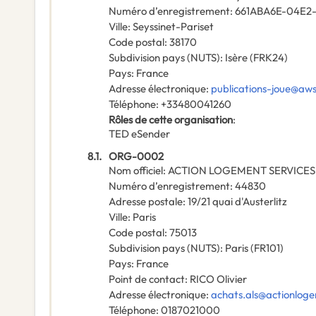
Numéro d’enregistrement
:
661ABA6E-04E2
Ville
:
Seyssinet-Pariset
Code postal
:
38170
Subdivision pays (NUTS)
:
Isère
(
FRK24
)
Pays
:
France
Adresse électronique
:
publications-joue@aw
Téléphone
:
+33480041260
Rôles de cette organisation
:
TED eSender
8.1.
ORG-0002
Nom officiel
:
ACTION LOGEMENT SERVICES
Numéro d’enregistrement
:
44830
Adresse postale
:
19/21 quai d'Austerlitz
Ville
:
Paris
Code postal
:
75013
Subdivision pays (NUTS)
:
Paris
(
FR101
)
Pays
:
France
Point de contact
:
RICO Olivier
Adresse électronique
:
achats.als@actionloge
Téléphone
:
0187021000