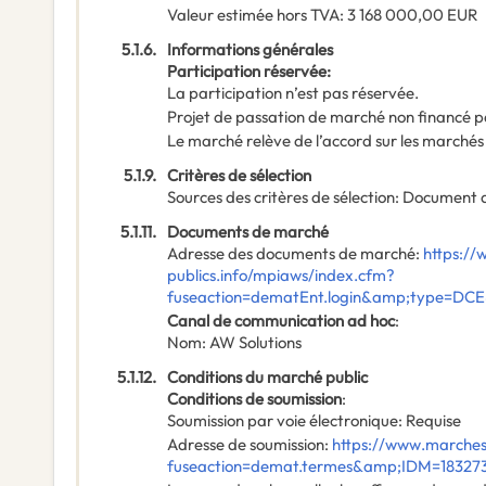
Valeur estimée hors TVA
:
3 168 000,00
EUR
5.1.6.
Informations générales
Participation réservée
:
La participation n’est pas réservée.
Projet de passation de marché non financé p
Le marché relève de l’accord sur les marchés
5.1.9.
Critères de sélection
Sources des critères de sélection
:
Document 
5.1.11.
Documents de marché
Adresse des documents de marché
:
https:/
publics.info/mpiaws/index.cfm?
fuseaction=dematEnt.login&amp;type=DC
Canal de communication ad hoc
:
Nom
:
AW Solutions
5.1.12.
Conditions du marché public
Conditions de soumission
:
Soumission par voie électronique
:
Requise
Adresse de soumission
:
https://www.marches
fuseaction=demat.termes&amp;IDM=18327