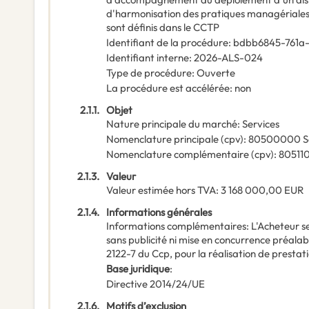
d'harmonisation des pratiques managériales.
sont définis dans le CCTP
Identifiant de la procédure
:
bdbb6845-761a
Identifiant interne
:
2026-ALS-024
Type de procédure
:
Ouverte
La procédure est accélérée
:
non
2.1.1.
Objet
Nature principale du marché
:
Services
Nomenclature principale
(
cpv
):
80500000
S
Nomenclature complémentaire
(
cpv
):
80511
2.1.3.
Valeur
Valeur estimée hors TVA
:
3 168 000,00
EUR
2.1.4.
Informations générales
Informations complémentaires
:
L'Acheteur s
sans publicité ni mise en concurrence préalable
2122-7 du Ccp, pour la réalisation de prestati
Base juridique
:
Directive 2014/24/UE
2.1.6.
Motifs d’exclusion