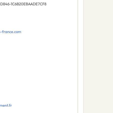
-D846-1C6B20EBAADE7CF8
s-france.com
ment.fr