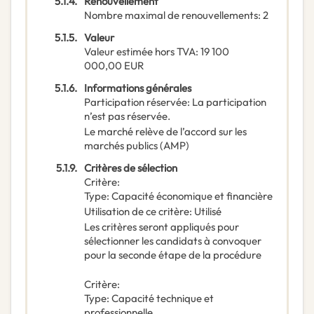
5.1.4.
Renouvellement
Nombre maximal de renouvellements
:
2
5.1.5.
Valeur
Valeur estimée hors TVA
:
19 100
000,00
EUR
5.1.6.
Informations générales
Participation réservée
:
La participation
n’est pas réservée.
Le marché relève de l’accord sur les
marchés publics (AMP)
5.1.9.
Critères de sélection
Critère
:
Type
:
Capacité économique et financière
Utilisation de ce critère
:
Utilisé
Les critères seront appliqués pour
sélectionner les candidats à convoquer
pour la seconde étape de la procédure
Critère
:
Type
:
Capacité technique et
professionnelle