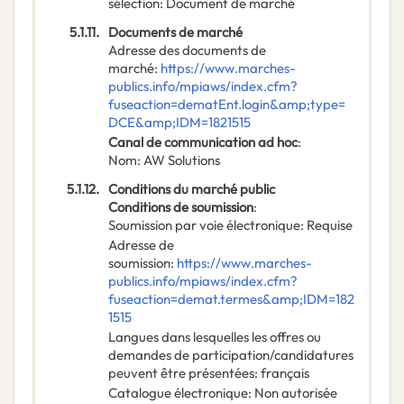
sélection
:
Document de marché
5.1.11.
Documents de marché
Adresse des documents de
marché
:
https://www.marches-
publics.info/mpiaws/index.cfm?
fuseaction=dematEnt.login&amp;type=
DCE&amp;IDM=1821515
Canal de communication ad hoc
:
Nom
:
AW Solutions
5.1.12.
Conditions du marché public
Conditions de soumission
:
Soumission par voie électronique
:
Requise
Adresse de
soumission
:
https://www.marches-
publics.info/mpiaws/index.cfm?
fuseaction=demat.termes&amp;IDM=182
1515
Langues dans lesquelles les offres ou
demandes de participation/candidatures
peuvent être présentées
:
français
Catalogue électronique
:
Non autorisée