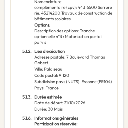
Nomenclature
complémentaire
(
cpv
):
44316500
Serrure
rie
,
45214200
Travaux de construction de
bâtiments scolaires
Options
:
Description des options
:
Tranche
optionnelle n°3 : Motorisation portail
parvis
5.1.2.
Lieu d’exécution
Adresse postale
:
7 Boulevard Thomas
Gobert
Ville
:
Palaiseau
Code postal
:
91120
Subdivision pays (NUTS)
:
Essonne
(
FR104
)
Pays
:
France
5.1.3.
Durée estimée
Date de début
:
21/10/2026
Durée
:
30
Mois
5.1.6.
Informations générales
Participation réservée
: