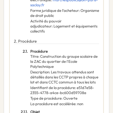
saclay.fr
Forme juridique de l’acheteur
:
Organisme
de droit public
Activité du pouvoir
adjudicateur
:
Logement et équipements
collectifs
2.
Procédure
2.1.
Procédure
Titre
:
Construction du groupe scolaire de
la ZAC du quartier de l'Ecole
Polytechnique
Description
:
Les travaux attendus sont
détaillés dans les CCTP propres à chaque
lot et dans CCTC commun à tous les lots
Identifiant de la procédure
:
e51d7e58-
2355-4778-a4ce-bc600d59708a
Type de procédure
:
Ouverte
La procédure est accélérée
:
non
2.1.1.
Objet