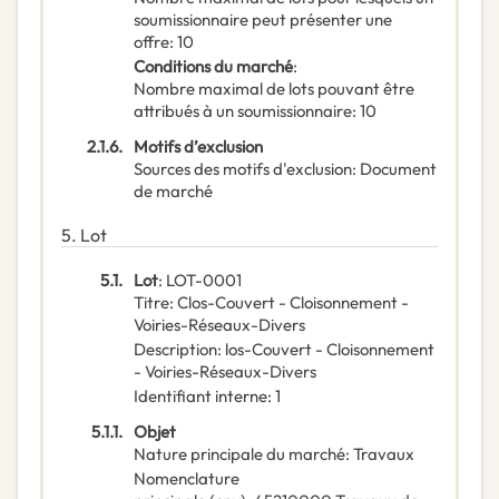
soumissionnaire peut présenter une
offre
:
10
Conditions du marché
:
Nombre maximal de lots pouvant être
attribués à un soumissionnaire
:
10
2.1.6.
Motifs d’exclusion
Sources des motifs d'exclusion
:
Document
de marché
5.
Lot
5.1.
Lot
:
LOT-0001
Titre
:
Clos-Couvert - Cloisonnement -
Voiries-Réseaux-Divers
Description
:
los-Couvert - Cloisonnement
- Voiries-Réseaux-Divers
Identifiant interne
:
1
5.1.1.
Objet
Nature principale du marché
:
Travaux
Nomenclature