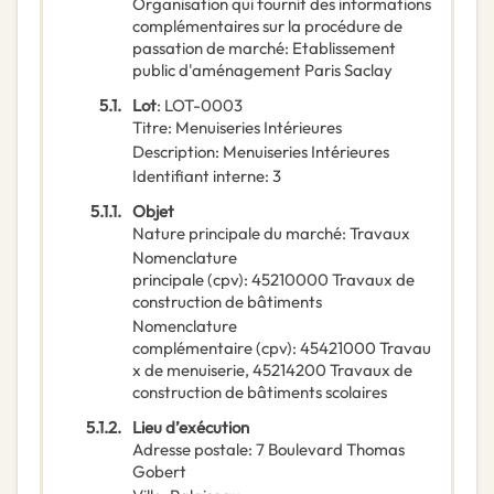
Organisation qui fournit des informations
complémentaires sur la procédure de
passation de marché
:
Etablissement
public d'aménagement Paris Saclay
5.1.
Lot
:
LOT-0003
Titre
:
Menuiseries Intérieures
Description
:
Menuiseries Intérieures
Identifiant interne
:
3
5.1.1.
Objet
Nature principale du marché
:
Travaux
Nomenclature
principale
(
cpv
):
45210000
Travaux de
construction de bâtiments
Nomenclature
complémentaire
(
cpv
):
45421000
Travau
x de menuiserie
,
45214200
Travaux de
construction de bâtiments scolaires
5.1.2.
Lieu d’exécution
Adresse postale
:
7 Boulevard Thomas
Gobert