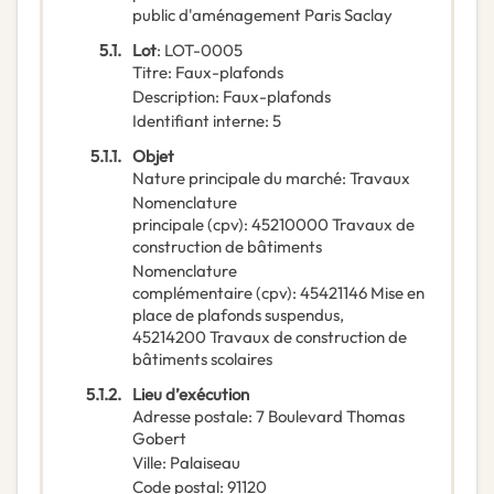
public d'aménagement Paris Saclay
5.1.
Lot
:
LOT-0005
Titre
:
Faux-plafonds
Description
:
Faux-plafonds
Identifiant interne
:
5
5.1.1.
Objet
Nature principale du marché
:
Travaux
Nomenclature
principale
(
cpv
):
45210000
Travaux de
construction de bâtiments
Nomenclature
complémentaire
(
cpv
):
45421146
Mise en
place de plafonds suspendus
,
45214200
Travaux de construction de
bâtiments scolaires
5.1.2.
Lieu d’exécution
Adresse postale
:
7 Boulevard Thomas
Gobert
Ville
:
Palaiseau
Code postal
:
91120