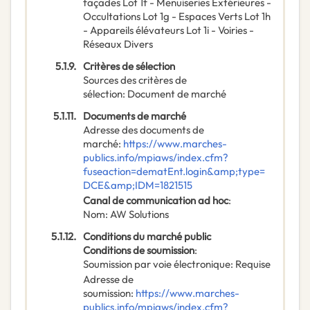
façades Lot 1f - Menuiseries Extérieures -
Occultations Lot 1g - Espaces Verts Lot 1h
- Appareils élévateurs Lot 1i - Voiries -
Réseaux Divers
5.1.9.
Critères de sélection
Sources des critères de
sélection
:
Document de marché
5.1.11.
Documents de marché
Adresse des documents de
marché
:
https://www.marches-
publics.info/mpiaws/index.cfm?
fuseaction=dematEnt.login&amp;type=
DCE&amp;IDM=1821515
Canal de communication ad hoc
:
Nom
:
AW Solutions
5.1.12.
Conditions du marché public
Conditions de soumission
:
Soumission par voie électronique
:
Requise
Adresse de
soumission
:
https://www.marches-
publics.info/mpiaws/index.cfm?