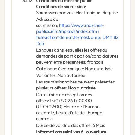
5.1.12.
Conditions du marché public
Conditions de soumission
:
Soumission par voie électronique
:
Requise
Adresse de
soumission
:
https://www.marches-
publics.info/mpiaws/index.cfm?
fuseaction=demat.termes&amp;IDM=182
1515
Langues dans lesquelles les offres ou
demandes de participation/candidatures
peuvent être présentées
:
français
Catalogue électronique
:
Non autorisée
Variantes
:
Non autorisée
Les soumissionnaires peuvent présenter
plusieurs offres
:
Non autorisée
Date limite de réception des
offres
:
15/07/2026
17:00:00
(UTC+02:00) Heure de l'Europe
orientale, heure d'été de l'Europe
centrale
Durée de validité des offres
:
6
Mois
Informations relatives à l’ouverture