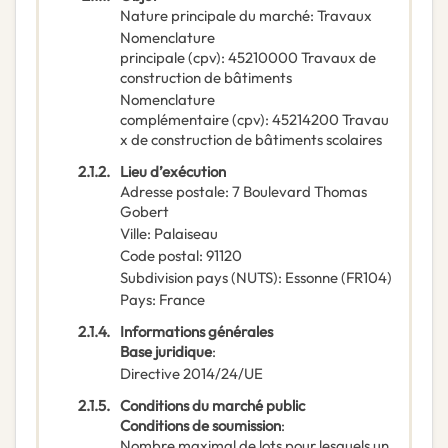
Nature principale du marché
:
Travaux
Nomenclature
principale
(
cpv
):
45210000
Travaux de
construction de bâtiments
Nomenclature
complémentaire
(
cpv
):
45214200
Travau
x de construction de bâtiments scolaires
2.1.2.
Lieu d’exécution
Adresse postale
:
7 Boulevard Thomas
Gobert
Ville
:
Palaiseau
Code postal
:
91120
Subdivision pays (NUTS)
:
Essonne
(
FR104
)
Pays
:
France
2.1.4.
Informations générales
Base juridique
:
Directive 2014/24/UE
2.1.5.
Conditions du marché public
Conditions de soumission
:
Nombre maximal de lots pour lesquels un