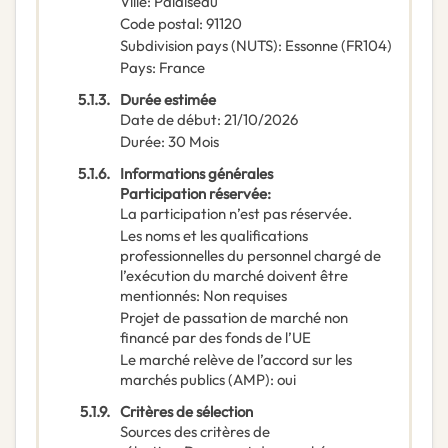
Ville
:
Palaiseau
Code postal
:
91120
Subdivision pays (NUTS)
:
Essonne
(
FR104
)
Pays
:
France
5.1.3.
Durée estimée
Date de début
:
21/10/2026
Durée
:
30
Mois
5.1.6.
Informations générales
Participation réservée
:
La participation n’est pas réservée.
Les noms et les qualifications
professionnelles du personnel chargé de
l’exécution du marché doivent être
mentionnés
:
Non requises
Projet de passation de marché non
financé par des fonds de l’UE
Le marché relève de l’accord sur les
marchés publics (AMP)
:
oui
5.1.9.
Critères de sélection
Sources des critères de