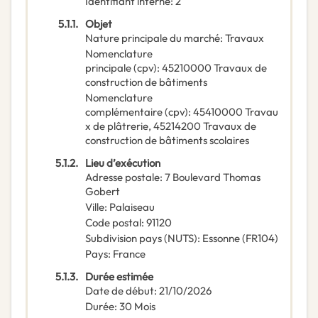
Identifiant interne
:
2
5.1.1.
Objet
Nature principale du marché
:
Travaux
Nomenclature
principale
(
cpv
):
45210000
Travaux de
construction de bâtiments
Nomenclature
complémentaire
(
cpv
):
45410000
Travau
x de plâtrerie
,
45214200
Travaux de
construction de bâtiments scolaires
5.1.2.
Lieu d’exécution
Adresse postale
:
7 Boulevard Thomas
Gobert
Ville
:
Palaiseau
Code postal
:
91120
Subdivision pays (NUTS)
:
Essonne
(
FR104
)
Pays
:
France
5.1.3.
Durée estimée
Date de début
:
21/10/2026
Durée
:
30
Mois