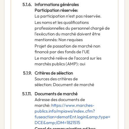
5.1.6.
Informations générales
Participation réservée
:
La participation n’est pas réservée.
Les noms et les qualifications
professionnelles du personnel chargé de
l’exécution du marché doivent être
mentionnés
:
Non requises
Projet de passation de marché non
financé par des fonds de l’UE
Le marché relève de l’accord sur les
marchés publics (AMP)
:
oui
5.1.9.
Critères de sélection
Sources des critères de
sélection
:
Document de marché
5.1.11.
Documents de marché
Adresse des documents de
marché
:
https://www.marches-
publics.info/mpiaws/index.cfm?
fuseaction=dematEnt.login&amp;type=
DCE&amp;IDM=1821515
Canal de communication ad hoc
: