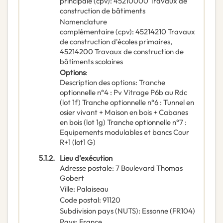
principale
(
cpv
):
45210000
Travaux de
construction de bâtiments
Nomenclature
complémentaire
(
cpv
):
45214210
Travaux
de construction d'écoles primaires
,
45214200
Travaux de construction de
bâtiments scolaires
Options
:
Description des options
:
Tranche
optionnelle n°4 : Pv Vitrage P6b au Rdc
(lot 1f) Tranche optionnelle n°6 : Tunnel en
osier vivant + Maison en bois + Cabanes
en bois (lot 1g) Tranche optionnelle n°7 :
Equipements modulables et bancs Cour
R+1 (lot1 G)
5.1.2.
Lieu d’exécution
Adresse postale
:
7 Boulevard Thomas
Gobert
Ville
:
Palaiseau
Code postal
:
91120
Subdivision pays (NUTS)
:
Essonne
(
FR104
)
Pays
:
France