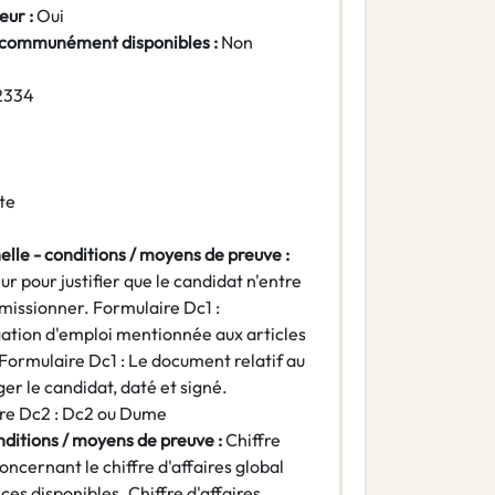
eur :
Oui
 communément disponibles :
Non
2334
te
elle - conditions / moyens de preuve :
r pour justifier que le candidat n'entre
umissionner. Formulaire Dc1 :
gation d'emploi mentionnée aux articles
. Formulaire Dc1 : Le document relatif au
er le candidat, daté et signé.
ire Dc2 : Dc2 ou Dume
nditions / moyens de preuve :
Chiffre
oncernant le chiffre d'affaires global
ices disponibles. Chiffre d'affaires