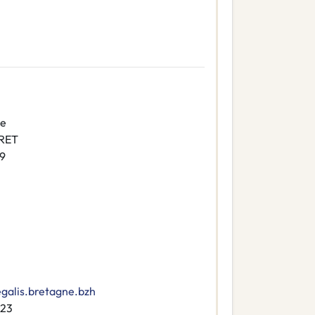
le
IRET
9
galis.bretagne.bzh
23