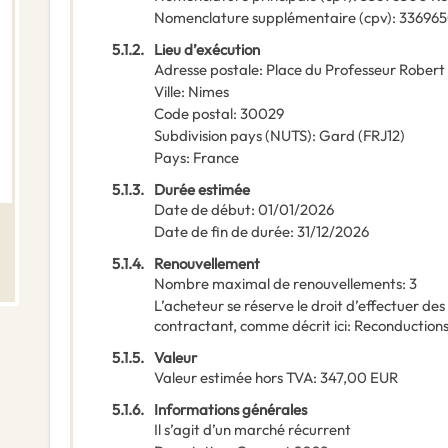
Nomenclature supplémentaire
(
cpv
):
33696
5.1.2.
Lieu d’exécution
Adresse postale
:
Place du Professeur Robert
Ville
:
Nimes
Code postal
:
30029
Subdivision pays (NUTS)
:
Gard
(
FRJ12
)
Pays
:
France
5.1.3.
Durée estimée
Date de début
:
01/01/2026
Date de fin de durée
:
31/12/2026
5.1.4.
Renouvellement
Nombre maximal de renouvellements
:
3
L’acheteur se réserve le droit d’effectuer d
contractant, comme décrit ici
:
Reconductions 
5.1.5.
Valeur
Valeur estimée hors TVA
:
347,00
EUR
5.1.6.
Informations générales
Il s’agit d’un marché récurrent