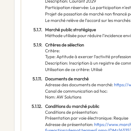
Description
:
Courant 2029
Participation réservée
:
La participation n’es
Projet de passation de marché non financé p
Le marché relève de l’accord sur les marchés
5.1.7.
Marché public stratégique
Méthode utilisée pour réduire l’incidence en
5.1.9.
Critères de sélection
Critère
:
Type
:
Aptitude à exercer l’activité profession
Description
:
Inscription à un registre de comme
Utilisation de ce critère
:
Utilisé
5.1.11.
Documents de marché
Adresse des documents de marché
:
https://
Canal de communication ad hoc
:
Nom
:
AW Solutions
5.1.12.
Conditions du marché public
Conditions de présentation
:
Présentation par voie électronique
:
Requise
Adresse de présentation
:
https://www.march
fuseaction=demat.termes&amp;IDM=16335