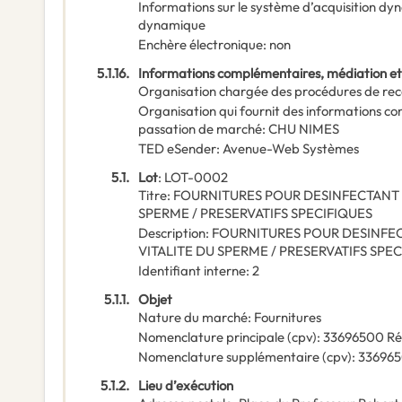
Informations sur le système d’acquisition d
dynamique
Enchère électronique
:
non
5.1.16.
Informations complémentaires, médiation e
Organisation chargée des procédures de rec
Organisation qui fournit des informations c
passation de marché
:
CHU NIMES
TED eSender
:
Avenue-Web Systèmes
5.1.
Lot
:
LOT-0002
Titre
:
FOURNITURES POUR DESINFECTANT 
SPERME / PRESERVATIFS SPECIFIQUES
Description
:
FOURNITURES POUR DESINFE
VITALITE DU SPERME / PRESERVATIFS SPE
Identifiant interne
:
2
5.1.1.
Objet
Nature du marché
:
Fournitures
Nomenclature principale
(
cpv
):
33696500
Ré
Nomenclature supplémentaire
(
cpv
):
33696
5.1.2.
Lieu d’exécution