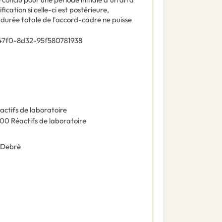
cation si celle-ci est postérieure,
 durée totale de l'accord-cadre ne puisse
47f0-8d32-95f580781938
actifs de laboratoire
500
Réactifs de laboratoire
 Debré