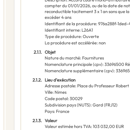
compter du 01/01/2026, ou de la date de notifi
reconductible tacitement 3 x 1 an sans que la
excéder 4 ans
Identifiant de la procédure
:
976a288f-1ded-
Identifiant interne
:
L26A1
Type de procédure
:
Ouverte
La procédure est accélérée
:
non
2.1.1.
Objet
Nature du marché
:
Fournitures
Nomenclature principale
(
cpv
):
33696500
Ré
Nomenclature supplémentaire
(
cpv
):
33696
2.1.2.
Lieu d’exécution
Adresse postale
:
Place du Professeur Robert
Ville
:
Nimes
Code postal
:
30029
Subdivision pays (NUTS)
:
Gard
(
FRJ12
)
Pays
:
France
2.1.3.
Valeur
Valeur estimée hors TVA
:
103 032,00
EUR