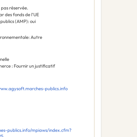
t pas réservée.
ar des fonds de l’UE
 publics (AMP)
:
oui
vironnementale
:
Autre
nelle
rce : Fournir un justificatif
www.agysoft.marches-publics.info
es-publics.info/mpiaws/index.cfm?
25