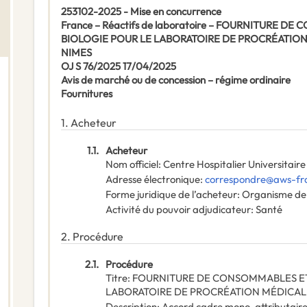
253102-2025 - Mise en concurrence
France – Réactifs de laboratoire – FOURNITURE D
BIOLOGIE POUR LE LABORATOIRE DE PROCRÉATIO
NIMES
OJ S 76/2025 17/04/2025
Avis de marché ou de concession – régime ordinaire
Fournitures
1.
Acheteur
1.1.
Acheteur
Nom officiel
:
Centre Hospitalier Universitair
Adresse électronique
:
correspondre@aws-fr
Forme juridique de l’acheteur
:
Organisme de 
Activité du pouvoir adjudicateur
:
Santé
2.
Procédure
2.1.
Procédure
Titre
:
FOURNITURE DE CONSOMMABLES ET 
LABORATOIRE DE PROCRÉATION MÉDICAL
Description
:
Accord cadre mono-attributaire c