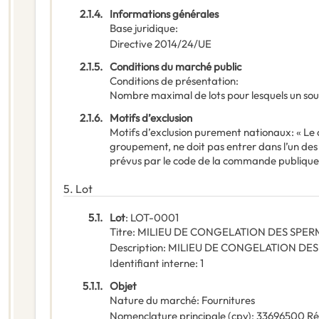
2.1.4.
Informations générales
Base juridique
:
Directive 2014/24/UE
2.1.5.
Conditions du marché public
Conditions de présentation
:
Nombre maximal de lots pour lesquels un sou
2.1.6.
Motifs d’exclusion
Motifs d’exclusion purement nationaux
:
« Le
groupement, ne doit pas entrer dans l’un des
prévus par le code de la commande publique
5.
Lot
5.1.
Lot
:
LOT-0001
Titre
:
MILIEU DE CONGELATION DES SPE
Description
:
MILIEU DE CONGELATION DE
Identifiant interne
:
1
5.1.1.
Objet
Nature du marché
:
Fournitures
Nomenclature principale
(
cpv
):
33696500
Ré